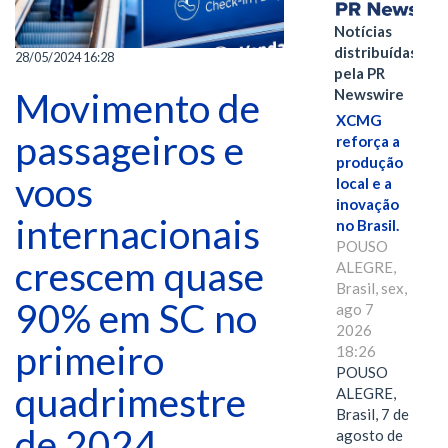
Notícias
distribuídas
28/05/2024 16:28
pela PR
Newswire
Movimento de
XCMG
passageiros e
reforça a
produção
voos
local e a
inovação
internacionais
no Brasil.
POUSO
crescem quase
ALEGRE,
Brasil, sex,
90% em SC no
ago 7
2026
primeiro
18:26
POUSO
quadrimestre
ALEGRE,
Brasil, 7 de
de 2024
agosto de