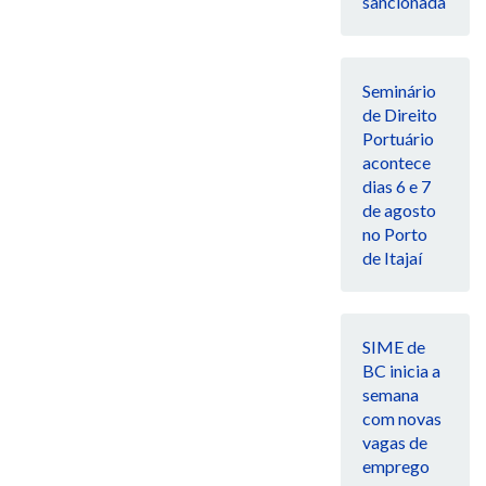
sancionada
Seminário
de Direito
Portuário
acontece
dias 6 e 7
de agosto
no Porto
de Itajaí
SIME de
BC inicia a
semana
com novas
vagas de
emprego