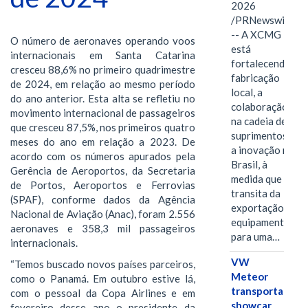
2026
/PRNewswire/
-- A XCMG
O número de aeronaves operando voos
está
internacionais em Santa Catarina
fortalecendo a
cresceu 88,6% no primeiro quadrimestre
fabricação
de 2024, em relação ao mesmo período
local, a
do ano anterior. Esta alta se refletiu no
colaboração
movimento internacional de passageiros
na cadeia de
que cresceu 87,5%, nos primeiros quatro
suprimentos e
meses do ano em relação a 2023. De
a inovação no
acordo com os números apurados pela
Brasil, à
Gerência de Aeroportos, da Secretaria
medida que
de Portos, Aeroportos e Ferrovias
transita da
(SPAF), conforme dados da Agência
exportação de
Nacional de Aviação (Anac), foram 2.556
equipamentos
aeronaves e 358,3 mil passageiros
para uma…
internacionais.
VW
“Temos buscado novos países parceiros,
Meteor
como o Panamá. Em outubro estive lá,
transporta
com o pessoal da Copa Airlines e em
showcar
fevereiro desse ano o presidente da