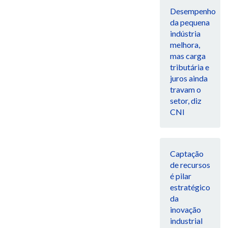
Desempenho
da pequena
indústria
melhora,
mas carga
tributária e
juros ainda
travam o
setor, diz
CNI
Captação
de recursos
é pilar
estratégico
da
inovação
industrial