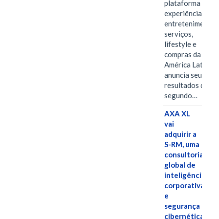
plataforma de
experiências,
entretenimento,
serviços,
lifestyle e
compras da
América Latina
anuncia seus
resultados do
segundo…
AXA XL
vai
adquirir a
S-RM, uma
consultoria
global de
inteligência
corporativa
e
segurança
cibernética