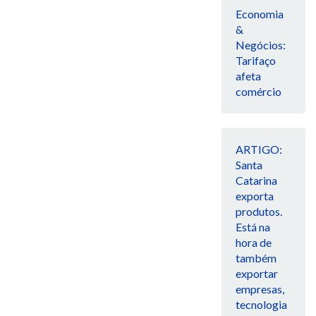
Economia
&
Negócios:
Tarifaço
afeta
comércio
ARTIGO:
Santa
Catarina
exporta
produtos.
Está na
hora de
também
exportar
empresas,
tecnologia