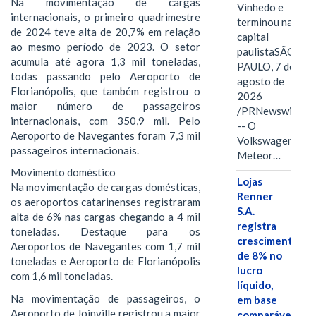
Na movimentação de cargas
Vinhedo e
internacionais, o primeiro quadrimestre
terminou na
de 2024 teve alta de 20,7% em relação
capital
ao mesmo período de 2023. O setor
paulistaSÃO
acumula até agora 1,3 mil toneladas,
PAULO, 7 de
todas passando pelo Aeroporto de
agosto de
Florianópolis, que também registrou o
2026
maior número de passageiros
/PRNewswire/
internacionais, com 350,9 mil. Pelo
-- O
Aeroporto de Navegantes foram 7,3 mil
Volkswagen
passageiros internacionais.
Meteor…
Movimento doméstico
Lojas
Na movimentação de cargas domésticas,
Renner
os aeroportos catarinenses registraram
S.A.
alta de 6% nas cargas chegando a 4 mil
registra
toneladas. Destaque para os
crescimento
Aeroportos de Navegantes com 1,7 mil
de 8% no
toneladas e Aeroporto de Florianópolis
lucro
com 1,6 mil toneladas.
líquido,
Na movimentação de passageiros, o
em base
Aeroporto de Joinville registrou a maior
comparável,