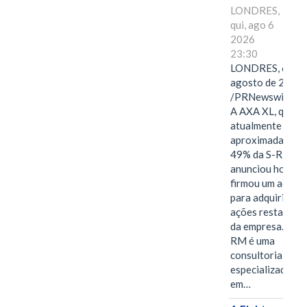
LONDRES,
qui, ago 6
2026
23:30
LONDRES, 6 de
agosto de 2026
/PRNewswire/ -
A AXA XL, que
atualmente deté
aproximadament
49% da S-RM,
anunciou hoje qu
firmou um acord
para adquirir as
ações restantes
da empresa. A S-
RM é uma
consultoria
especializada
em…