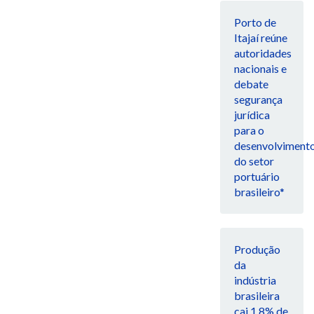
Porto de
Itajaí reúne
autoridades
nacionais e
debate
segurança
jurídica
para o
desenvolviment
do setor
portuário
brasileiro*
Produção
da
indústria
brasileira
cai 1,8% de