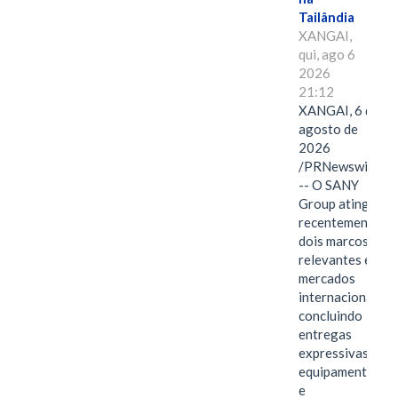
Tailândia
XANGAI,
qui, ago 6
2026
21:12
XANGAI, 6 de
agosto de
2026
/PRNewswire/
-- O SANY
Group atingiu
recentemente
dois marcos
relevantes em
mercados
internacionais,
concluindo
entregas
expressivas de
equipamentos
e