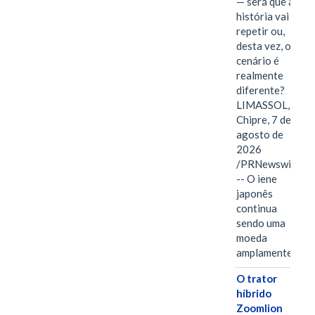
— será que a
história vai se
repetir ou,
desta vez, o
cenário é
realmente
diferente?
LIMASSOL,
Chipre, 7 de
agosto de
2026
/PRNewswire/
-- O iene
japonês
continua
sendo uma
moeda
amplamente…
O trator
híbrido
Zoomlion