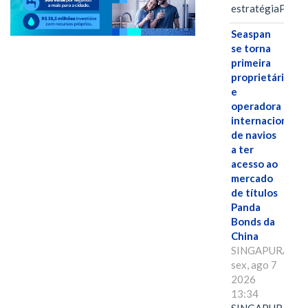
estratégiaPOR
Seaspan
se torna
primeira
proprietária
e
operadora
internacional
de navios
a ter
acesso ao
mercado
de títulos
Panda
Bonds da
China
SINGAPURA,
sex, ago 7
2026
13:34