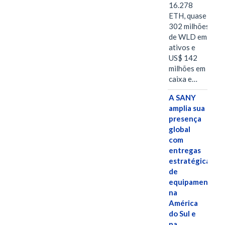
16.278
ETH, quase
302 milhões
de WLD em
ativos e
US$ 142
milhões em
caixa e…
A SANY
amplia sua
presença
global
com
entregas
estratégicas
de
equipamentos
na
América
do Sul e
na