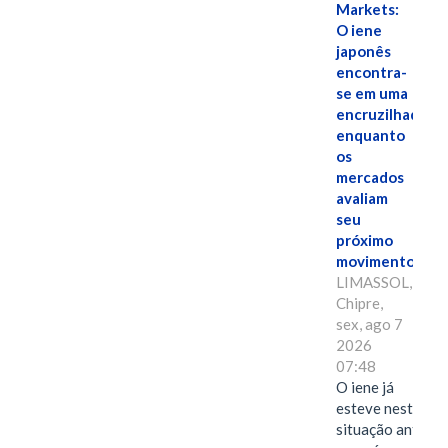
Markets:
O iene
japonês
encontra-
se em uma
encruzilhada
enquanto
os
mercados
avaliam
seu
próximo
movimento.
LIMASSOL,
Chipre,
sex, ago 7
2026
07:48
O iene já
esteve nesta
situação antes