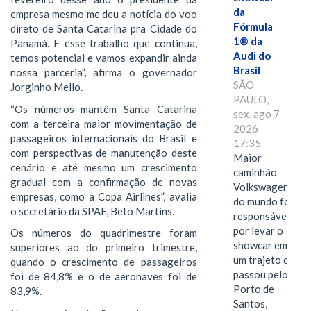
da
empresa mesmo me deu a notícia do voo
Fórmula
direto de Santa Catarina pra Cidade do
1® da
Panamá. E esse trabalho que continua,
Audi do
temos potencial e vamos expandir ainda
Brasil
nossa parceria”, afirma o governador
SÃO
Jorginho Mello.
PAULO,
“Os números mantêm Santa Catarina
sex, ago 7
com a terceira maior movimentação de
2026
passageiros internacionais do Brasil e
17:35
com perspectivas de manutenção deste
Maior
cenário e até mesmo um crescimento
caminhão
gradual com a confirmação de novas
Volkswagen
empresas, como a Copa Airlines”, avalia
do mundo foi
o secretário da SPAF, Beto Martins.
responsável
por levar o
Os números do quadrimestre foram
showcar em
superiores ao do primeiro trimestre,
um trajeto que
quando o crescimento de passageiros
passou pelo
foi de 84,8% e o de aeronaves foi de
Porto de
83,9%.
Santos,