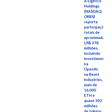
A Eightco
Holdings
(NASDAQ:
ORBS)
reporta
participações
totais de
aproximadamen
US$ 378
milhões,
incluindo
investimentos
na
OpenAI,
na Beast
Industries,
mais de
16.000
ETH e
quase 302
milhões
de tokens