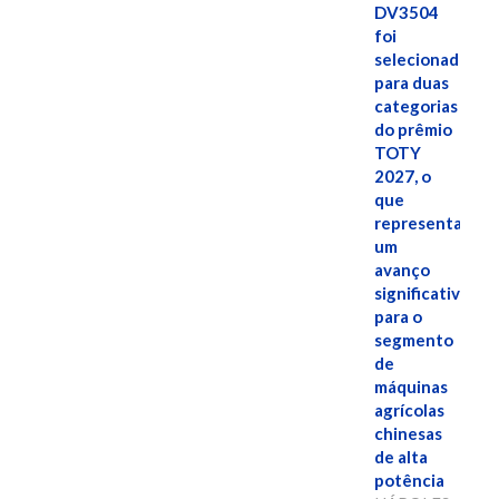
DV3504
foi
selecionado
para duas
categorias
do prêmio
TOTY
2027, o
que
representa
um
avanço
significativo
para o
segmento
de
máquinas
agrícolas
chinesas
de alta
potência