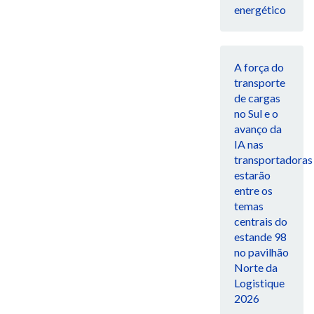
energético
A força do
transporte
de cargas
no Sul e o
avanço da
IA nas
transportadoras
estarão
entre os
temas
centrais do
estande 98
no pavilhão
Norte da
Logistique
2026