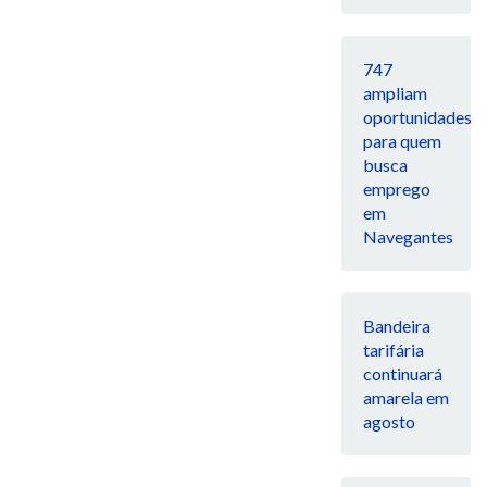
747
ampliam
oportunidades
para quem
busca
emprego
em
Navegantes
Bandeira
tarifária
continuará
amarela em
agosto