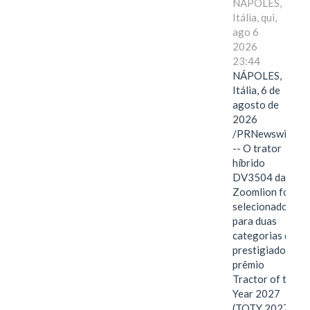
NÁPOLES,
Itália, qui,
ago 6
2026
23:44
NÁPOLES,
Itália, 6 de
agosto de
2026
/PRNewswire/
-- O trator
híbrido
DV3504 da
Zoomlion foi
selecionado
para duas
categorias do
prestigiado
prêmio
Tractor of the
Year 2027
(TOTY 2027: