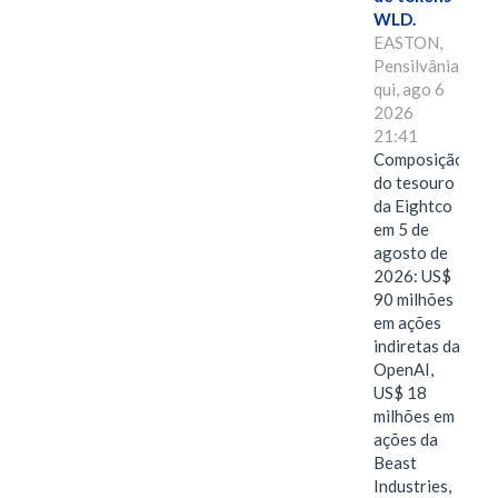
WLD.
EASTON,
Pensilvânia,
qui, ago 6
2026
21:41
Composição
do tesouro
da Eightco
em 5 de
agosto de
2026: US$
90 milhões
em ações
indiretas da
OpenAI,
US$ 18
milhões em
ações da
Beast
Industries,