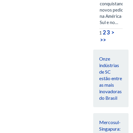
conquistando
novos pedidos
na América do
Sul e no…
2
3
>
1
>>
Onze
indústrias
de SC
estão entre
as mais
inovadoras
do Brasil
Mercosul-
Singapura: