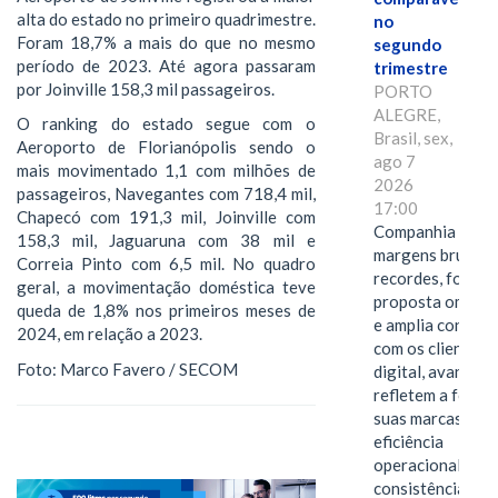
alta do estado no primeiro quadrimestre.
no
Foram 18,7% a mais do que no mesmo
segundo
período de 2023. Até agora passaram
trimestre
por Joinville 158,3 mil passageiros.
PORTO
ALEGRE,
O ranking do estado segue com o
Brasil, sex,
Aeroporto de Florianópolis sendo o
ago 7
mais movimentado 1,1 com milhões de
2026
passageiros, Navegantes com 718,4 mil,
17:00
Chapecó com 191,3 mil, Joinville com
Companhia alcan
158,3 mil, Jaguaruna com 38 mil e
margens brutas
Correia Pinto com 6,5 mil. No quadro
recordes, fortal
geral, a movimentação doméstica teve
proposta omnica
queda de 1,8% nos primeiros meses de
e amplia conexã
2024, em relação a 2023.
com os clientes 
Foto: Marco Favero / SECOM
digital, avanços 
refletem a força 
suas marcas, a
eficiência
operacional e a
consistência de 