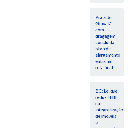
Praia do
Gravatá:
com
dragagem
concluída,
obra de
alargamento
entra na
reta final
BC: Lei que
reduz ITBI
na
integralização
de imóveis
é