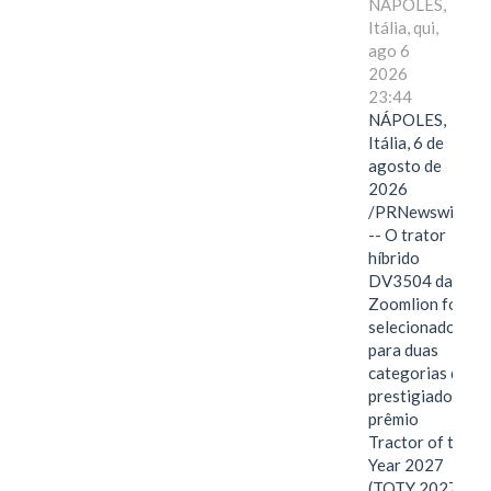
NÁPOLES,
Itália, qui,
ago 6
2026
23:44
NÁPOLES,
Itália, 6 de
agosto de
2026
/PRNewswire/
-- O trator
híbrido
DV3504 da
Zoomlion foi
selecionado
para duas
categorias do
prestigiado
prêmio
Tractor of the
Year 2027
(TOTY 2027: