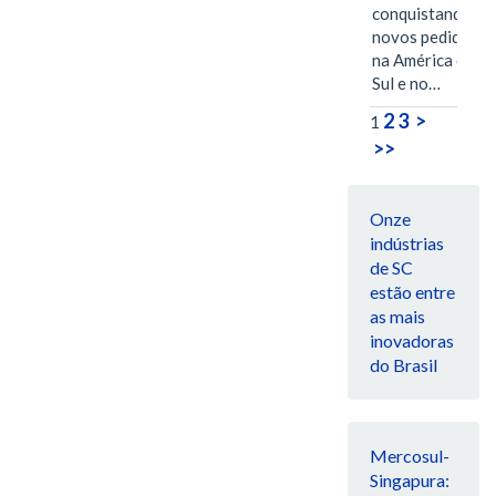
conquistando
novos pedidos
na América do
Sul e no…
2
3
>
1
>>
Onze
indústrias
de SC
estão entre
as mais
inovadoras
do Brasil
Mercosul-
Singapura: