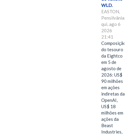
WLD.
EASTON,
Pensilvânia,
qui, ago 6
2026
21:41
Composição
do tesouro
da Eightco
em 5 de
agosto de
2026: US$
90 milhões
em ações
indiretas da
OpenAI,
US$ 18
milhões em
ações da
Beast
Industries,