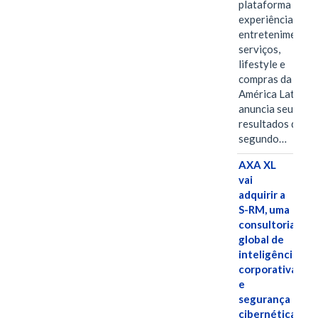
plataforma de
experiências,
entretenimento,
serviços,
lifestyle e
compras da
América Latina
anuncia seus
resultados do
segundo…
AXA XL
vai
adquirir a
S-RM, uma
consultoria
global de
inteligência
corporativa
e
segurança
cibernética