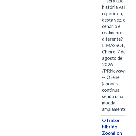
— será que a
história vai se
repetir ou,
desta vez, o
cenário é
realmente
diferente?
LIMASSOL,
Chipre, 7 de
agosto de
2026
/PRNewswire/
-- O iene
japonês
continua
sendo uma
moeda
amplamente…
O trator
híbrido
Zoomlion