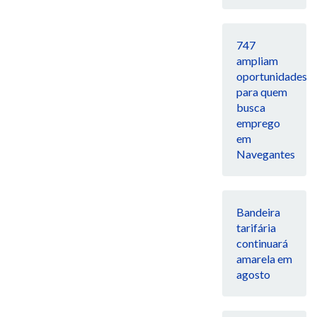
747
ampliam
oportunidades
para quem
busca
emprego
em
Navegantes
Bandeira
tarifária
continuará
amarela em
agosto