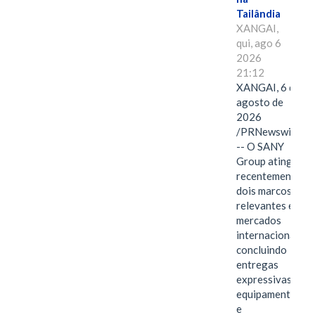
Tailândia
XANGAI,
qui, ago 6
2026
21:12
XANGAI, 6 de
agosto de
2026
/PRNewswire/
-- O SANY
Group atingiu
recentemente
dois marcos
relevantes em
mercados
internacionais,
concluindo
entregas
expressivas de
equipamentos
e