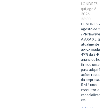
LONDRES,
qui, ago 6
2026
23:30
LONDRES, 6 de
agosto de 2026
/PRNewswire/ -
A AXA XL, que
atualmente deté
aproximadament
49% da S-RM,
anunciou hoje qu
firmou um acord
para adquirir as
ações restantes
da empresa. A S-
RM é uma
consultoria
especializada
em…