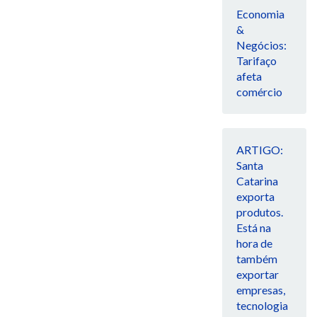
Economia
&
Negócios:
Tarifaço
afeta
comércio
ARTIGO:
Santa
Catarina
exporta
produtos.
Está na
hora de
também
exportar
empresas,
tecnologia