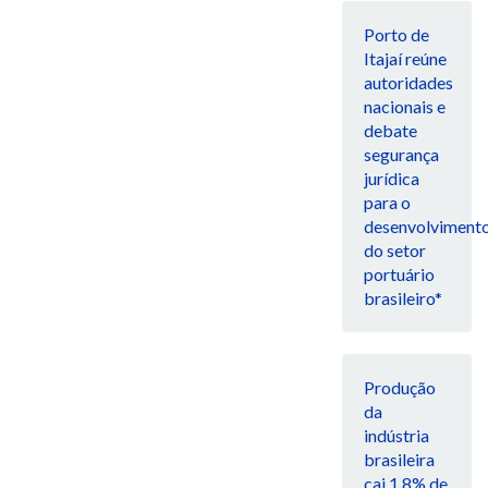
Porto de
Itajaí reúne
autoridades
nacionais e
debate
segurança
jurídica
para o
desenvolviment
do setor
portuário
brasileiro*
Produção
da
indústria
brasileira
cai 1,8% de