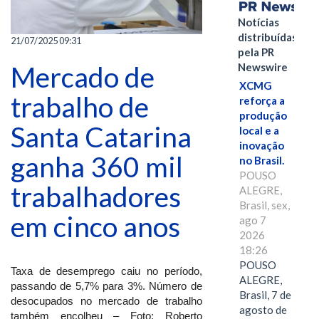
Notícias
distribuídas
21/07/2025 09:31
pela PR
Mercado de
Newswire
XCMG
trabalho de
reforça a
produção
Santa Catarina
local e a
inovação
ganha 360 mil
no Brasil.
POUSO
trabalhadores
ALEGRE,
Brasil, sex,
em cinco anos
ago 7
2026
18:26
POUSO
Taxa de desemprego caiu no período,
ALEGRE,
passando de 5,7% para 3%. Número de
Brasil, 7 de
desocupados no mercado de trabalho
agosto de
também encolheu – Foto: Roberto