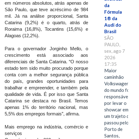
em números absolutos, atrás apenas de
da
São Paulo, que teve acréscimo de 984
Fórmula
mil. Já na análise proporcional, Santa
1® da
Catarina (9,2%) é o quarto, atrás de
Audi do
Roraima (16,8%), Tocantins (15,6%) e
Brasil
Alagoas (12,2%).
SÃO
PAULO,
Para o governador Jorginho Mello, o
sex, ago 7
crescimento está associado aos
2026
diferenciais de Santa Catarina. “O nosso
17:35
estado tem sido muito procurado porque
Maior
conta com a melhor segurança pública
caminhão
do país, grandes oportunidades para
Volkswagen
trabalhar e empreender, e também pela
do mundo foi
qualidade de vida. É por isso que Santa
responsável
Catarina se destaca no Brasil. Temos
por levar o
apenas 1% do território nacional, mas
showcar em
5,5% dos empregos formais”, afirma.
um trajeto que
passou pelo
Mais emprego na indústria, comércio e
Porto de
serviços
Santos,