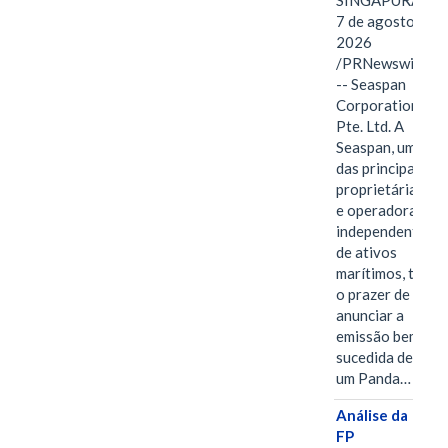
SINGAPURA,
7 de agosto de
2026
/PRNewswire/
-- Seaspan
Corporation
Pte. Ltd. A
Seaspan, uma
das principais
proprietárias
e operadoras
independentes
de ativos
marítimos, tem
o prazer de
anunciar a
emissão bem-
sucedida de
um Panda…
Análise da
FP