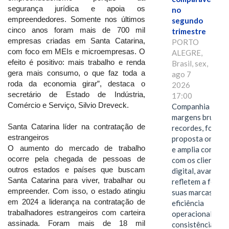
segurança jurídica e apoia os
no
empreendedores. Somente nos últimos
segundo
cinco anos foram mais de 700 mil
trimestre
empresas criadas em Santa Catarina,
PORTO
com foco em MEIs e microempresas. O
ALEGRE,
efeito é positivo: mais trabalho e renda
Brasil, sex,
gera mais consumo, o que faz toda a
ago 7
roda da economia girar”, destaca o
2026
secretário de Estado de Indústria,
17:00
Comércio e Serviço, Silvio Dreveck.
Companhia alcan
margens brutas
Santa Catarina líder na contratação de
recordes, fortal
estrangeiros
proposta omnica
O aumento do mercado de trabalho
e amplia conexã
ocorre pela chegada de pessoas de
com os clientes 
outros estados e países que buscam
digital, avanços 
Santa Catarina para viver, trabalhar ou
refletem a força 
empreender. Com isso, o estado atingiu
suas marcas, a
em 2024 a liderança na contratação de
eficiência
trabalhadores estrangeiros com carteira
operacional e a
assinada. Foram mais de 18 mil
consistência de 