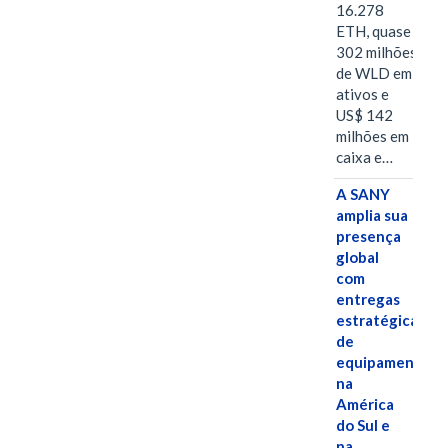
16.278
ETH, quase
302 milhões
de WLD em
ativos e
US$ 142
milhões em
caixa e…
A SANY
amplia sua
presença
global
com
entregas
estratégicas
de
equipamentos
na
América
do Sul e
na