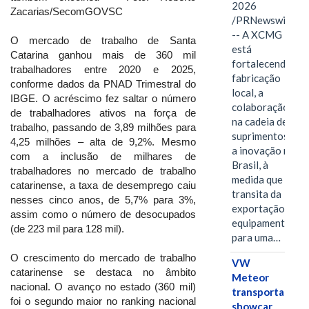
2026
Zacarias/SecomGOVSC
/PRNewswire/
-- A XCMG
O mercado de trabalho de Santa
está
Catarina ganhou mais de 360 mil
fortalecendo a
trabalhadores entre 2020 e 2025,
fabricação
conforme dados da PNAD Trimestral do
local, a
IBGE. O acréscimo fez saltar o número
colaboração
de trabalhadores ativos na força de
na cadeia de
trabalho, passando de 3,89 milhões para
suprimentos e
4,25 milhões – alta de 9,2%. Mesmo
a inovação no
com a inclusão de milhares de
Brasil, à
trabalhadores no mercado de trabalho
medida que
catarinense, a taxa de desemprego caiu
transita da
nesses cinco anos, de 5,7% para 3%,
exportação de
assim como o número de desocupados
equipamentos
(de 223 mil para 128 mil).
para uma…
O crescimento do mercado de trabalho
VW
catarinense se destaca no âmbito
Meteor
nacional. O avanço no estado (360 mil)
transporta
foi o segundo maior no ranking nacional
showcar