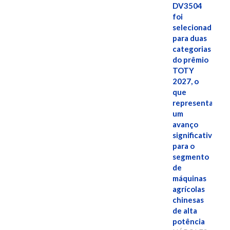
DV3504
foi
selecionado
para duas
categorias
do prêmio
TOTY
2027, o
que
representa
um
avanço
significativo
para o
segmento
de
máquinas
agrícolas
chinesas
de alta
potência