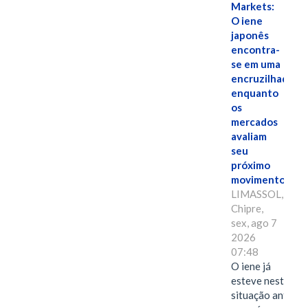
Markets:
O iene
japonês
encontra-
se em uma
encruzilhada
enquanto
os
mercados
avaliam
seu
próximo
movimento.
LIMASSOL,
Chipre,
sex, ago 7
2026
07:48
O iene já
esteve nesta
situação antes