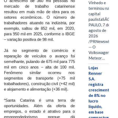
O acréscimo de 360 mil pessoas no
Vinhedo e
mercado de trabalho catarinense
terminou na
resultou em mais mão de obra para os
capital
setores econômicos. O número de
paulistaSÃO
trabalhadores atuando na indústria, por
PAULO, 7 de
exemplo, saltou de 852 mil, em 2020,
agosto de
para 950 mil em 2025, conforme o IBGE
2026
– variação positiva de 98 mil.
/PRNewswire/
-- O
Já no segmento de comércio e
Volkswagen
reparação de veículos o avanço foi
Meteor…
semelhante, pulando de 675 mil para 775
mil em cinco anos – alta de 100 mil.
Lojas
Fenômeno similar ocorreu nos
Renner
segmentos de transporte (+75 mil
S.A.
trabalhadores), construção civil (+42 mil)
registra
e alojamento e alimentação (+36 mil).
crescimento
de 8% no
“Santa Catarina é uma terra de
lucro
oportunidades. Além da oferta de
líquido,
empregos, o estado é atrativo para o
em base
empreendedorismo porque dá
comparável,