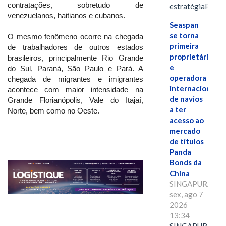
contratações, sobretudo de
estratégiaPOR
venezuelanos, haitianos e cubanos.
Seaspan
se torna
O mesmo fenômeno ocorre na chegada
primeira
de trabalhadores de outros estados
proprietária
brasileiros, principalmente Rio Grande
e
do Sul, Paraná, São Paulo e Pará. A
operadora
chegada de migrantes e imigrantes
internacional
acontece com maior intensidade na
de navios
Grande Florianópolis, Vale do Itajaí,
a ter
Norte, bem como no Oeste.
acesso ao
mercado
de títulos
Panda
Bonds da
China
SINGAPURA,
sex, ago 7
2026
13:34