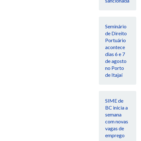
sancionada
Seminário
de Direito
Portuário
acontece
dias 6 e 7
de agosto
no Porto
de Itajaí
SIME de
BC inicia a
semana
com novas
vagas de
emprego