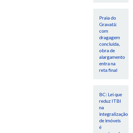
Praia do
Gravatá:
com
dragagem
concluída,
obra de
alargamento
entra na
reta final
BC: Lei que
reduz ITBI
na
integralização
de imóveis
é