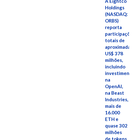
A Eightco
Holdings
(NASDAQ:
ORBS)
reporta
participações
totais de
aproximadamen
US$ 378
milhões,
incluindo
investimentos
na
OpenAI,
na Beast
Industries,
mais de
16.000
ETH e
quase 302
milhões
de tokens