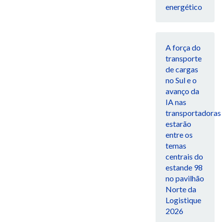
energético
A força do
transporte
de cargas
no Sul e o
avanço da
IA nas
transportadoras
estarão
entre os
temas
centrais do
estande 98
no pavilhão
Norte da
Logistique
2026