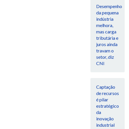
Desempenho
da pequena
indústria
melhora,
mas carga
tributária e
juros ainda
travam o
setor, diz
CNI
Captação
de recursos
é pilar
estratégico
da
inovação
industrial