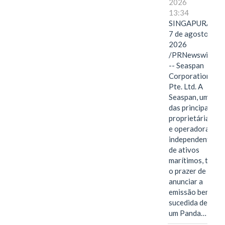
2026
13:34
SINGAPURA,
7 de agosto de
2026
/PRNewswire/
-- Seaspan
Corporation
Pte. Ltd. A
Seaspan, uma
das principais
proprietárias
e operadoras
independentes
de ativos
marítimos, tem
o prazer de
anunciar a
emissão bem-
sucedida de
um Panda…