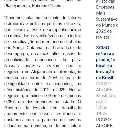
a lista das
Planejamento, Fabrício Oliveira.
Empresas
Mais
“Podemos citar um conjunto de fatores
Sustentáveis
estruturais e políticas públicas eficazes,
do Mundo de
que levam a esse desempenho acima
2026 da
da média. Isso é verificável no alto índice
revista…
de formalização do mercado de trabalho
XCMG
em Santa Catarina, na baixa taxa de
reforça a
desemprego, nos mais altos níveis de
produção
produtividade econômica do país.
local e a
Nossas análises revelam que o
inovação
segmento de Alojamento e alimentação
no Brasil.
reduziu em torno de 20% o grau de
POUSO
desigualdade entre os ocupados, na
ALEGRE,
série histórica de 2012 a 2025. Nesse
Brasil, sex,
segmento, o Índice de Gini é de apenas
ago 7
0,357, um dos menores no estado. O
2026
Governo do Estado tem trabalhado
18:26
arduamente por esses resultados e
POUSO
contamos com a parceria de nossos
ALEGRE,
cidadãos na construção de um futuro