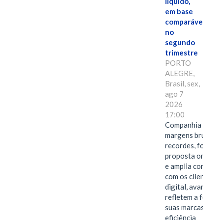
líquido,
em base
comparável,
no
segundo
trimestre
PORTO
ALEGRE,
Brasil, sex,
ago 7
2026
17:00
Companhia alcan
margens brutas
recordes, fortal
proposta omnica
e amplia conexã
com os clientes 
digital, avanços 
refletem a força 
suas marcas, a
eficiência