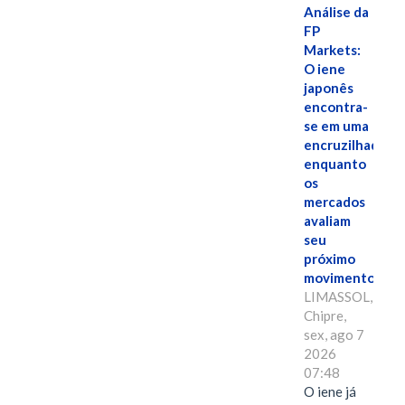
Análise da
FP
Markets:
O iene
japonês
encontra-
se em uma
encruzilhada
enquanto
os
mercados
avaliam
seu
próximo
movimento.
LIMASSOL,
Chipre,
sex, ago 7
2026
07:48
O iene já