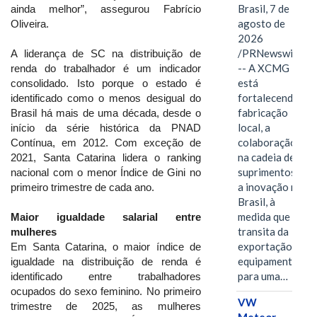
Brasil, 7 de
ainda melhor”, assegurou Fabrício
agosto de
Oliveira.
2026
/PRNewswire/
A liderança de SC na distribuição de
-- A XCMG
renda do trabalhador é um indicador
está
consolidado. Isto porque o estado é
fortalecendo a
identificado como o menos desigual do
fabricação
Brasil há mais de uma década, desde o
local, a
início da série histórica da PNAD
colaboração
Contínua, em 2012. Com exceção de
na cadeia de
2021, Santa Catarina lidera o ranking
suprimentos e
nacional com o menor Índice de Gini no
a inovação no
primeiro trimestre de cada ano.
Brasil, à
medida que
Maior igualdade salarial entre
transita da
mulheres
exportação de
Em Santa Catarina, o maior índice de
equipamentos
igualdade na distribuição de renda é
para uma…
identificado entre trabalhadores
ocupados do sexo feminino. No primeiro
VW
trimestre de 2025, as mulheres