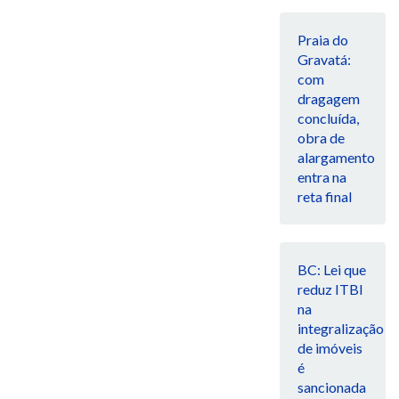
Praia do
Gravatá:
com
dragagem
concluída,
obra de
alargamento
entra na
reta final
BC: Lei que
reduz ITBI
na
integralização
de imóveis
é
sancionada