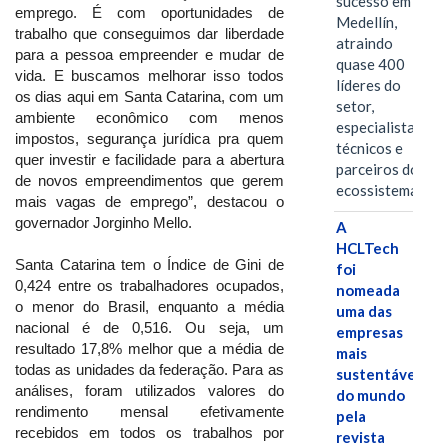
sucesso em
emprego. É com oportunidades de
Medellín,
trabalho que conseguimos dar liberdade
atraindo
para a pessoa empreender e mudar de
quase 400
vida. E buscamos melhorar isso todos
líderes do
os dias aqui em Santa Catarina, com um
setor,
ambiente econômico com menos
especialistas
impostos, segurança jurídica pra quem
técnicos e
quer investir e facilidade para a abertura
parceiros do
de novos empreendimentos que gerem
ecossistema.…
mais vagas de emprego”, destacou o
governador Jorginho Mello.
A
HCLTech
Santa Catarina tem o Índice de Gini de
foi
0,424 entre os trabalhadores ocupados,
nomeada
o menor do Brasil, enquanto a média
uma das
nacional é de 0,516. Ou seja, um
empresas
resultado 17,8% melhor que a média de
mais
todas as unidades da federação. Para as
sustentáveis
análises, foram utilizados valores do
do mundo
rendimento mensal efetivamente
pela
recebidos em todos os trabalhos por
revista