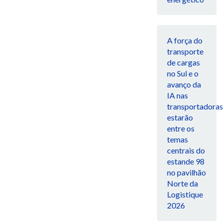
A força do
transporte
de cargas
no Sul e o
avanço da
IA nas
transportadoras
estarão
entre os
temas
centrais do
estande 98
no pavilhão
Norte da
Logistique
2026