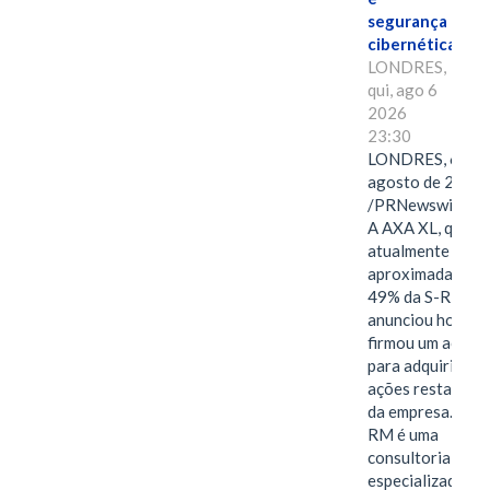
segurança
cibernética
LONDRES,
qui, ago 6
2026
23:30
LONDRES, 6 de
agosto de 2026
/PRNewswire/ -
A AXA XL, que
atualmente deté
aproximadament
49% da S-RM,
anunciou hoje qu
firmou um acord
para adquirir as
ações restantes
da empresa. A S-
RM é uma
consultoria
especializada