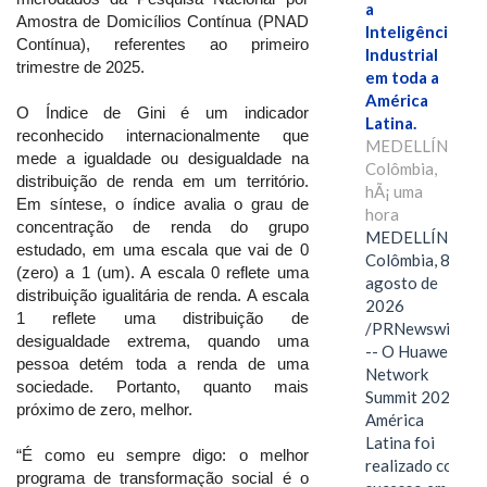
a
Amostra de Domicílios Contínua (PNAD
Inteligência
Contínua), referentes ao primeiro
Industrial
trimestre de 2025.
em toda a
América
O Índice de Gini é um indicador
Latina.
reconhecido internacionalmente que
MEDELLÍN,
mede a igualdade ou desigualdade na
Colômbia,
distribuição de renda em um território.
hÃ¡ uma
Em síntese, o índice avalia o grau de
hora
concentração de renda do grupo
MEDELLÍN,
estudado, em uma escala que vai de 0
Colômbia, 8 de
(zero) a 1 (um). A escala 0 reflete uma
agosto de
distribuição igualitária de renda. A escala
2026
1 reflete uma distribuição de
/PRNewswire/
desigualdade extrema, quando uma
-- O Huawei
pessoa detém toda a renda de uma
Network
sociedade. Portanto, quanto mais
Summit 2026
próximo de zero, melhor.
América
Latina foi
“É como eu sempre digo: o melhor
realizado com
programa de transformação social é o