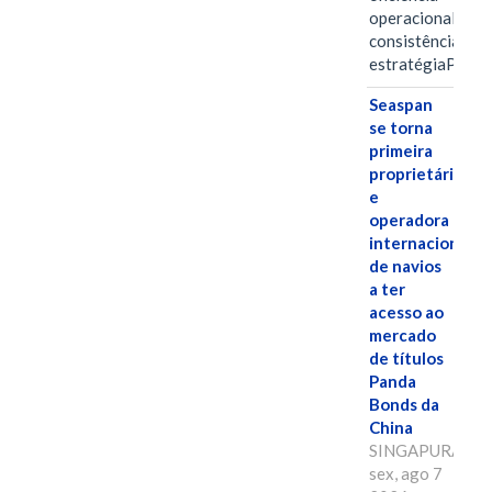
operacional e a
consistência de 
estratégiaPOR
Seaspan
se torna
primeira
proprietária
e
operadora
internacional
de navios
a ter
acesso ao
mercado
de títulos
Panda
Bonds da
China
SINGAPURA,
sex, ago 7