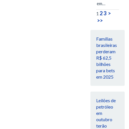
em…
2
3
>
1
>>
Famílias
brasileiras
perderam
R$ 62,5
bilhões
para bets
em 2025
Leilões de
petróleo
em
outubro
terão