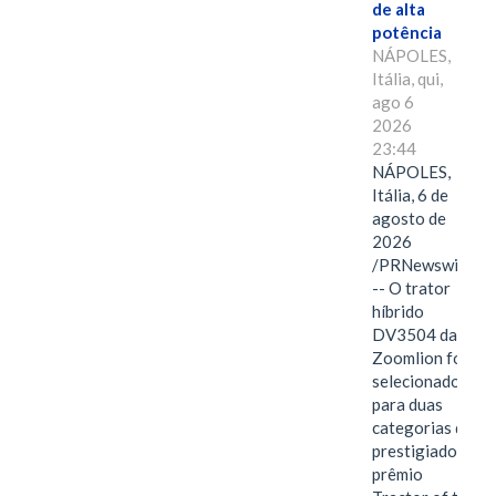
de alta
potência
NÁPOLES,
Itália, qui,
ago 6
2026
23:44
NÁPOLES,
Itália, 6 de
agosto de
2026
/PRNewswire/
-- O trator
híbrido
DV3504 da
Zoomlion foi
selecionado
para duas
categorias do
prestigiado
prêmio