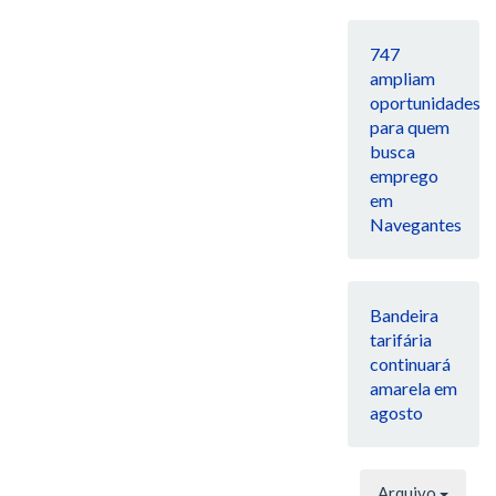
747
ampliam
oportunidades
para quem
busca
emprego
em
Navegantes
Bandeira
tarifária
continuará
amarela em
agosto
Arquivo