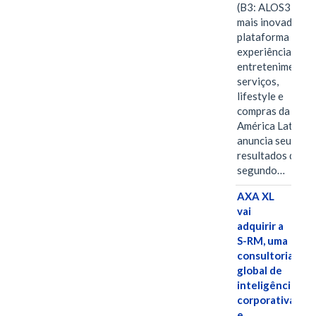
(B3: ALOS3), a
mais inovadora
plataforma de
experiências,
entretenimento,
serviços,
lifestyle e
compras da
América Latina
anuncia seus
resultados do
segundo…
AXA XL
vai
adquirir a
S-RM, uma
consultoria
global de
inteligência
corporativa
e