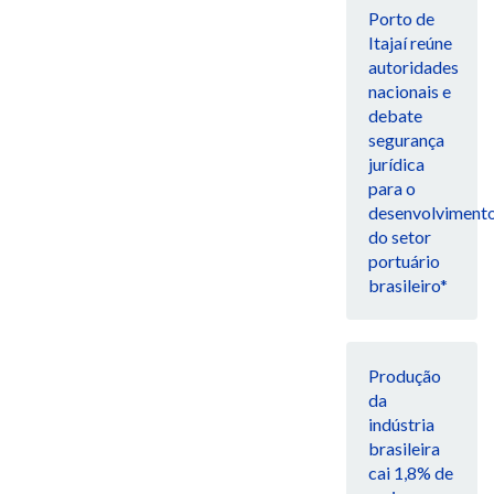
Porto de
Itajaí reúne
autoridades
nacionais e
debate
segurança
jurídica
para o
desenvolviment
do setor
portuário
brasileiro*
Produção
da
indústria
brasileira
cai 1,8% de