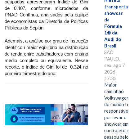
Meteor
ocupadas apresentaram Índice de Gini
transporta
de 0,407, conforme microdados da
showcar
PNAD Contínua, analisados pela equipe
da
de economistas da Diretoria de Políticas
Fórmula
Públicas da Seplan.
1® da
Audi do
Ademais, a análise por grau de instrução
Brasil
identificou maior equilíbrio na distribuição
SÃO
de renda entre trabalhadores com ensino
PAULO,
médio completo ou equivalente. Nesse
sex, ago 7
recorte, o índice de Gini foi de 0,324 no
2026
primeiro trimestre do ano.
17:35
Maior
caminhão
Volkswagen
do mundo foi
responsável
por levar o
showcar em
um trajeto que
passou pelo