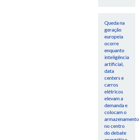
Queda na
geração
europeia
ocorre
enquanto
inteligência
artificial,
data
centers e
carros
elétricos
elevam a
demanda e
colocam o
armazenamento
no centro
do debate
energético