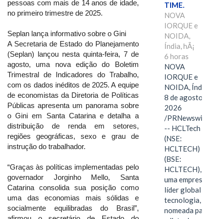
pessoas com mais de 14 anos de idade,
TIME.
no primeiro trimestre de 2025.
NOVA
IORQUE e
Seplan lança informativo sobre o Gini
NOIDA,
A Secretaria de Estado do Planejamento
Índia, hÃ¡
(Seplan) lançou nesta quinta-feira, 7 de
6 horas
agosto, uma nova edição do Boletim
NOVA
Trimestral de Indicadores do Trabalho,
IORQUE e
com os dados inéditos de 2025. A equipe
NOIDA, Índia,
de economistas da Diretoria de Políticas
8 de agosto de
Públicas apresenta um panorama sobre
2026
o Gini em Santa Catarina e detalha a
/PRNewswire/
distribuição de renda em setores,
-- HCLTech
regiões geográficas, sexo e grau de
(NSE:
instrução do trabalhador.
HCLTECH)
(BSE:
“Graças às políticas implementadas pelo
HCLTECH),
governador Jorginho Mello, Santa
uma empresa
Catarina consolida sua posição como
líder global em
uma das economias mais sólidas e
tecnologia, foi
socialmente equilibradas do Brasil”,
nomeada para
afirmou o secretário de Estado do