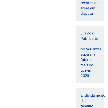
recorde de
áreas em
disputa
Dia dos
Pais: bares
e
restaurantes
esperam
faturar
mais do
que em
2025
Endividamento
das
famílias