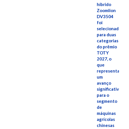
híbrido
Zoomlion
DV3504
foi
selecionado
para duas
categorias
do prêmio
TOTY
2027, o
que
representa
um
avanço
significativo
para o
segmento
de
máquinas
agrícolas
chinesas