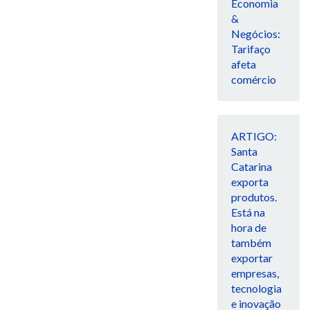
Economia
&
Negócios:
Tarifaço
afeta
comércio
ARTIGO:
Santa
Catarina
exporta
produtos.
Está na
hora de
também
exportar
empresas,
tecnologia
e inovação