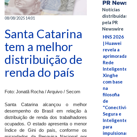
Notícias
distribuídas
08/08/2025 14:01
pela PR
Newswire
Santa Catarina
HNS 2026
tem a melhor
| Huawei
revela a
distribuição de
aprimorada
Rede
renda do país
Inteligente
Xinghe
com base
na
Foto: Jonatã Rocha / Arquivo / Secom
filosofia
de
Santa Catarina alcançou o melhor
"Conectividade
desempenho do Brasil em relação à
Segura e
distribuição de renda dos trabalhadores
Inteligente"
ocupados. O estado apresenta o menor
para
Índice de Gini do país, conforme os
impulsionar
microdados da Pesquisa Nacional por