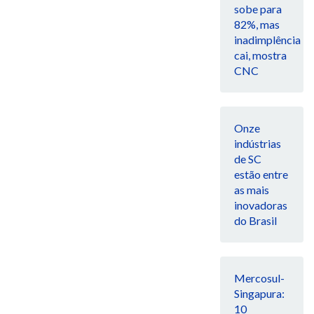
sobe para
82%, mas
inadimplência
cai, mostra
CNC
Onze
indústrias
de SC
estão entre
as mais
inovadoras
do Brasil
Mercosul-
Singapura:
10