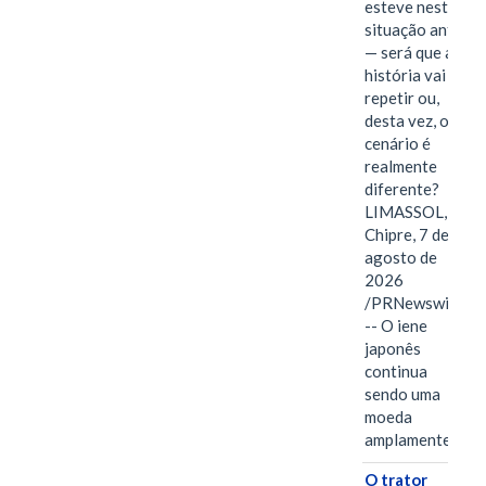
esteve nesta
situação antes
— será que a
história vai se
repetir ou,
desta vez, o
cenário é
realmente
diferente?
LIMASSOL,
Chipre, 7 de
agosto de
2026
/PRNewswire/
-- O iene
japonês
continua
sendo uma
moeda
amplamente…
O trator