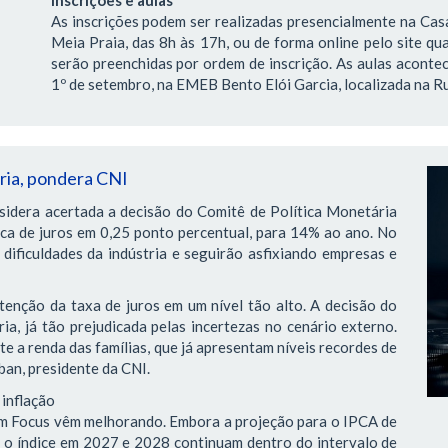
Inscrições e aulas
As inscrições podem ser realizadas presencialmente na Casa
Meia Praia, das 8h às 17h, ou de forma online pelo site qua
serão preenchidas por ordem de inscrição. As aulas acontec
1º de setembro, na EMEB Bento Elói Garcia, localizada na Ru
tria, pondera CNI
sidera acertada a decisão do Comitê de Política Monetária
ica de juros em 0,25 ponto percentual, para 14% ao ano. No
dificuldades da indústria e seguirão asfixiando empresas e
tenção da taxa de juros em um nível tão alto. A decisão do
ia, já tão prejudicada pelas incertezas no cenário externo.
 a renda das famílias, que já apresentam níveis recordes de
ban, presidente da CNI.
 inflação
tim Focus vêm melhorando. Embora a projeção para o IPCA de
a o índice em 2027 e 2028 continuam dentro do intervalo de