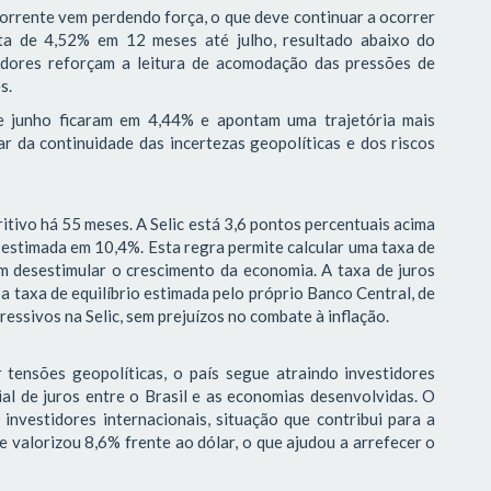
corrente vem perdendo força, o que deve continuar a ocorrer
ta de 4,52% em 12 meses até julho, resultado abaixo do
adores reforçam a leitura de acomodação das pressões de
es.
de junho ficaram em 4,44% e apontam uma trajetória mais
r da continuidade das incertezas geopolíticas e dos riscos
itivo há 55 meses. A Selic está 3,6 pontos percentuais acima
 estimada em 10,4%. Esta regra permite calcular uma taxa de
em desestimular o crescimento da economia. A taxa de juros
 taxa de equilíbrio estimada pelo próprio Banco Central, de
essivos na Selic, sem prejuízos no combate à inflação.
tensões geopolíticas, o país segue atraindo investidores
ial de juros entre o Brasil e as economias desenvolvidas. O
investidores internacionais, situação que contribui para a
e valorizou 8,6% frente ao dólar, o que ajudou a arrefecer o