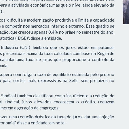
para a atividade econômica, mas que o nível ainda elevado da
s.
os, dificulta a modernização produtiva e limita a capacidade
e e competir nos mercados interno e externo. Esse quadro se
ação, que cresceu apenas 0,4% no primeiro semestre do ano,
tística (IBGE)", disse a entidade.
Indústria (CNI) lembrou que os juros estão em patamar
tos percentuais acima da taxa calculada com base na Regra de
 calcular uma taxa de juros que proporcione o controle da
omia.
supera com folga a taxa de equilíbrio estimada pelo próprio
 para cortes mais expressivos na Selic, sem prejuízos no
 Sindical também classificou como insuficiente a redução de
l sindical, juros elevados encarecem o crédito, reduzem
ometem a geração de empregos.
er uma redução drástica da taxa de juros, dar uma injeção
onomia", disse a entidade, em nota.