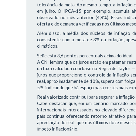
tolerância da meta. Ao mesmo tempo, a inflação 
em julho. O IPCA-15, por exemplo, acumula al
observado no mês anterior (4,8%). Esses indic
oferta e de demanda verificadas nos últimos mes
Além disso, a média dos núcleos de inflação 
consistente com a meta de 3% da inflação, apesa
climáticos.
Selic está 3,6 pontos percentuais acima do ideal
A CNI lembra que os juros estão em patamar restr
da taxa calculada com base na Regra de Taylor —
juros que proporcione o controle da inflação s
real, aproximadamente de 10%, supera com folga a
5%, indicando que há espaço para cortes mais expr
Real valorizado contribui para segurar a inflação
Cabe destacar que, em um cenário marcado por 
internacionais interessados no elevado diferenc
país continua oferecendo retorno atrativo para 
apreciação do real, que nos últimos doze meses s
ímpeto inflacionário.