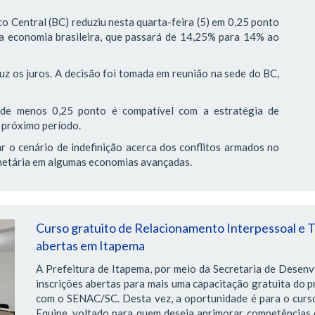
 Central (BC) reduziu nesta quarta-feira (5) em 0,25 ponto
 da economia brasileira, que passará de 14,25% para 14% ao
uz os juros. A decisão foi tomada em reunião na sede do BC,
l de menos 0,25 ponto é compatível com a estratégia de
 próximo período.
r o cenário de indefinição acerca dos conflitos armados no
onetária em algumas economias avançadas.
Curso gratuito de Relacionamento Interpessoal e T
abertas em Itapema
A Prefeitura de Itapema, por meio da Secretaria de Desen
inscrições abertas para mais uma capacitação gratuita do p
com o SENAC/SC. Desta vez, a oportunidade é para o curs
Equipe, voltado para quem deseja aprimorar competências 