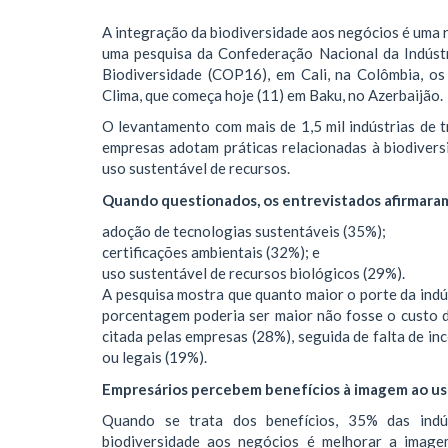
A integração da biodiversidade aos negócios é uma r
uma pesquisa da Confederação Nacional da Indúst
Biodiversidade (COP16), em Cali, na Colômbia, o
Clima, que começa hoje (11) em Baku, no Azerbaijão.
O levantamento com mais de 1,5 mil indústrias de 
empresas adotam práticas relacionadas à biodivers
uso sustentável de recursos.
Quando questionados, os entrevistados afirmaram
adoção de tecnologias sustentáveis (35%);
certificações ambientais (32%); e
uso sustentável de recursos biológicos (29%).
A pesquisa mostra que quanto maior o porte da indús
porcentagem poderia ser maior não fosse o custo de
citada pelas empresas (28%), seguida de falta de in
ou legais (19%).
Empresários percebem benefícios à imagem ao us
Quando se trata dos benefícios, 35% das indús
biodiversidade aos negócios é melhorar a image