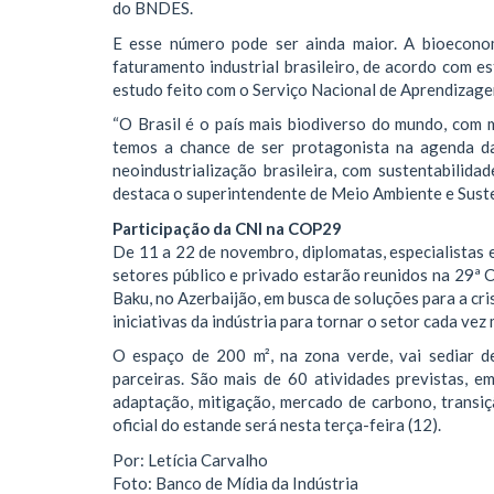
do BNDES.
E esse número pode ser ainda maior. A bioecono
faturamento industrial brasileiro, de acordo com e
estudo feito com o Serviço Nacional de Aprendizage
“O Brasil é o país mais biodiverso do mundo, com 
temos a chance de ser protagonista na agenda da
neoindustrialização brasileira, com sustentabilidad
destaca o superintendente de Meio Ambiente e Sust
Participação da CNI na COP29
De 11 a 22 de novembro, diplomatas, especialistas
setores público e privado estarão reunidos na 29
Baku, no Azerbaijão, em busca de soluções para a cri
iniciativas da indústria para tornar o setor cada vez
O espaço de 200 m², na zona verde, vai sediar d
parceiras. São mais de 60 atividades previstas, e
adaptação, mitigação, mercado de carbono, transiç
oficial do estande será nesta terça-feira (12).
Por: Letícia Carvalho
Foto: Banco de Mídia da Indústria