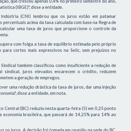
ação, que cresceu apenas 0,4% no primeiro semestre do ano,
tística (IBGE)", disse a entidade.
Indústria (CNI) lembrou que os juros estão em patamar
tos percentuais acima da taxa calculada com base na Regra de
 calcular uma taxa de juros que proporcione o controle da
omia.
supera com folga a taxa de equilíbrio estimada pelo próprio
 para cortes mais expressivos na Selic, sem prejuízos no
 Sindical também classificou como insuficiente a redução de
l sindical, juros elevados encarecem o crédito, reduzem
ometem a geração de empregos.
er uma redução drástica da taxa de juros, dar uma injeção
onomia", disse a entidade, em nota.
 Central (BC) reduziu nesta quarta-feira (5) em 0,25 ponto
 da economia brasileira, que passará de 14,25% para 14% ao
uz os juros. A decisão foi tomada em reunião na sede do BC,