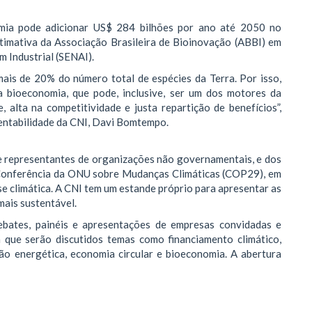
mia pode adicionar US$ 284 bilhões por ano até 2050 no
stimativa da Associação Brasileira de Bioinovação (ABBI) em
m Industrial (SENAI).
mais de 20% do número total de espécies da Terra. Por isso,
 bioeconomia, que pode, inclusive, ser um dos motores da
e, alta na competitividade e justa repartição de benefícios”,
entabilidade da CNI, Davi Bomtempo.
 e representantes de organizações não governamentais, e dos
ª Conferência da ONU sobre Mudanças Climáticas (COP29), em
se climática. A CNI tem um estande próprio para apresentar as
 mais sustentável.
ebates, painéis e apresentações de empresas convidadas e
m que serão discutidos temas como financiamento climático,
ão energética, economia circular e bioeconomia. A abertura