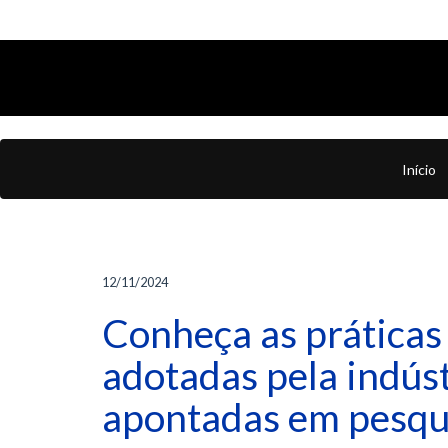
Início
12/11/2024
Conheça as práticas
adotadas pela indúst
apontadas em pesqu