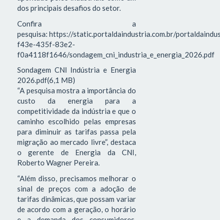
dos principais desafios do setor.
Confira a
pesquisa: https://static.portaldaindustria.com.br/portaldaind
f43e-435f-83e2-
f0a4118f1646/sondagem_cni_industria_e_energia_2026.pdf
Sondagem CNI Indústria e Energia
2026.pdf(6,1 MB)
“A pesquisa mostra a importância do
custo da energia para a
competitividade da indústria e que o
caminho escolhido pelas empresas
para diminuir as tarifas passa pela
migração ao mercado livre”, destaca
o gerente de Energia da CNI,
Roberto Wagner Pereira.
“Além disso, precisamos melhorar o
sinal de preços com a adoção de
tarifas dinâmicas, que possam variar
de acordo com a geração, o horário
e a demanda dos consumidores.