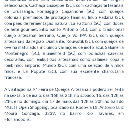
selecionada, Cachaça Giuseppe (SC), com cachaças artesanais
de Urussanga, Formaggio Capannone (SC), com queijos
coloniais premiados de produção familiar, Imuá Padaria (SC),
com pães de fermentação natural, La Fattoria (SC), com doces
de leite gourmet, Sítio Santo Antônio (SC), com o tradicional
queijo artesanal Serrano, Queijo Vô IPA (SC), com queijos
artesanais da região Diamante, Rouwstik (SC), com queijos de
ovelha maturados incluindo variações de mofo azul, Salumeria
Montenegro (SC), Blumemfeld (SC) com bolachas caseiras
decoradas, com embutidos artesanais como salames, copa e
lombinho, Empório Mundo (SC), com uma seleção de vinhos
finos, e La Popote (SC), com sua excelente charcutaria
francesa.
A visitação na 9ª Feira de Queijos Artesanais poderá ser feita
na sexta, 5 de maio, das 16h às 21h, no sábado, 16, das 12h às
21h, e no domingo, dia 17 de maio, das 12h às 20h, no hall do
MULTI Open Shopping, localizado na Rodovia Dr. Antônio Luiz
Moura Gonzaga, 3339, no bairro Rio Tavares, em
Florianópolis.