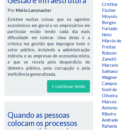
Gestão e infraestrutura
Cristina
Por
Mário Lanznaster
Fischer
Moysés
Existem muitas coisas que os agentes
Borges
econômicos em geral e os empresários em
Furtado
particular estão tendo cada dia mais
Neto
dificuldade em tolerar. Uma delas é a
Márcio de
crônica má gestão que impregna todo o
Freitas
setor público, incluindo a administração
Robson
indireta e as empresas de economia mista,
Zanetti
e que se revela pelo desperdício de
Marcelo
dinheiro público, pela corrupção e pela
Salmaso
ineficiência generalizada.
Wagner
Campos
+ continuar lendo
Soeli de
Oliveira
Marcos
Antonio
Quando as pessoas
Ribeiro
Andrade
colocam os processos
Rafaela