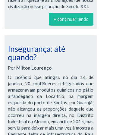
fazem a riqueza (e as tribulações) de nossa
civilização nesse princípio de Século XXI.
+ continuar lendo
Insegurança: até
quando?
Por
Milton Lourenço
O incêndio que atingiu, no dia 14 de
janeiro, 20 contêineres refrigerados que
armazenavam produtos químicos no pátio
alfandegado da Localfrio, na margem
esquerda do porto de Santos, em Guarujá,
não alcançou as proporções daquele que
ocorreu na margem direita, no Distrito
Industrial da Alemoa, em abril de 2015, mas
serviu para deixar mais uma vez à mostra a
flagrante falta de infraestrutura do País