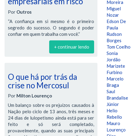
empresariais em risco
Moreira
Miguel
Por
Outros
Nozar
“A confiança em si mesmo é o primeiro
Edson De
segredo do sucesso. O segundo é poder
Paula
confiar em quem trabalha com você.”
Rudson
Borges
+ continuar lendo
Tom Coelho
Sonia
Jordão
Marizete
Furbino
O que há por trás da
Marcelo
crise no Mercosul
Braga
Saul
Por
Milton Lourenço
Brandalise
Júnior
Um balanço sobre os prejuízos causados à
Helio
Nação pelo ciclo de 13 anos, três meses e
Rebello
24 dias de lulopetismo ainda está para ser
Mauro
feito e só será completado,
Lourenço
provavelmente, quando as suas principais