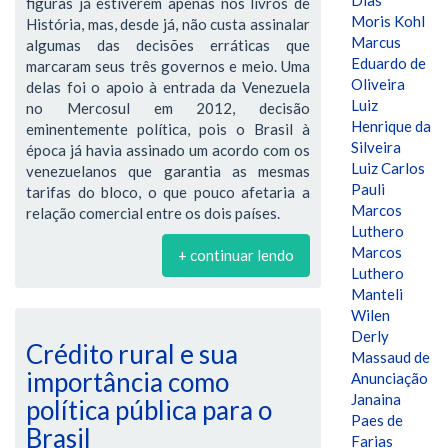
Dias
figuras já estiverem apenas nos livros de
Moris Kohl
História, mas, desde já, não custa assinalar
Marcus
algumas das decisões erráticas que
Eduardo de
marcaram seus três governos e meio. Uma
Oliveira
delas foi o apoio à entrada da Venezuela
Luiz
no Mercosul em 2012, decisão
Henrique da
eminentemente política, pois o Brasil à
Silveira
época já havia assinado um acordo com os
Luiz Carlos
venezuelanos que garantia as mesmas
Pauli
tarifas do bloco, o que pouco afetaria a
Marcos
relação comercial entre os dois países.
Luthero
Marcos
+ continuar lendo
Luthero
Manteli
Wilen
Derly
Crédito rural e sua
Massaud de
importância como
Anunciação
Janaina
política pública para o
Paes de
Brasil
Farias