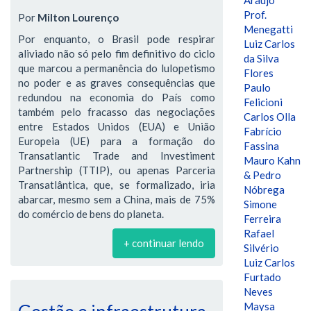
Araújo
Prof.
Por
Milton Lourenço
Menegatti
Por enquanto, o Brasil pode respirar
Luiz Carlos
aliviado não só pelo fim definitivo do ciclo
da Silva
que marcou a permanência do lulopetismo
Flores
no poder e as graves consequências que
Paulo
redundou na economia do País como
Felicioni
também pelo fracasso das negociações
Carlos Olla
entre Estados Unidos (EUA) e União
Fabrício
Europeia (UE) para a formação do
Fassina
Transatlantic Trade and Investiment
Mauro Kahn
Partnership (TTIP), ou apenas Parceria
& Pedro
Transatlântica, que, se formalizado, iria
Nóbrega
abarcar, mesmo sem a China, mais de 75%
Simone
do comércio de bens do planeta.
Ferreira
Rafael
+ continuar lendo
Silvério
Luiz Carlos
Furtado
Neves
Maysa