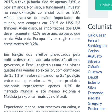
2015, a taxa já havia sido de apenas 2,8%, a
+ Mais 
pior em anos. Por isso, é fundamental investir
na reaproximação comercial com os EUA.
Afinal, trata-se do maior importador do
mundo, com compras em 2015 de US$ 2,3
Colunist
trilhões. Além disso, as importações dos EUA
devem aumentar 4,1% neste ano, ao passo que
Caio César
as da Ásia e da Europa devem registrar um
Ferrari
crescimento de 3,2%.
Santângelo
Carlos
Em função dos efeitos provocados pela
Augusto
política desastrada adotada pelos três últimos
Silveira
governos, o Brasil registrou uma das piores
Cláudio
quedas nas vendas ao exterior, com contração
Gustavo
de 15,1% em valores, ficando na 25ª posição
Daudt
entre os exportadores. Hoje, os produtos
Eclésio
nacionais representam apenas 1,2% do
Silva
mercado mundial e até mesmo Polônia e
Fernando
Malásia já exportam mais que o Brasil.
Padilha
Gregory
Exportando menos, sem reservas em caixa, o
Petter dos
País a sofreu em 2015 a segunda maior queda