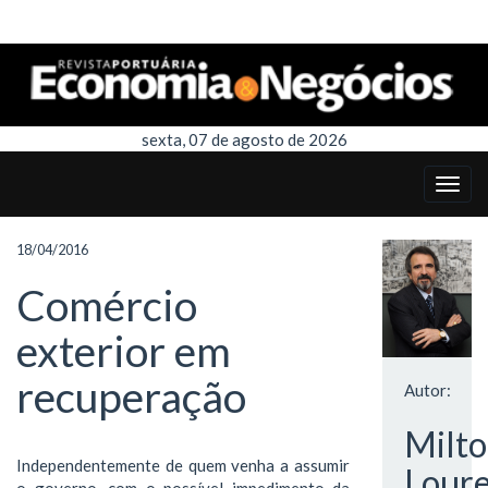
sexta, 07 de agosto de 2026
18/04/2016
Comércio
exterior em
recuperação
Autor:
Milt
Independentemente de quem venha a assumir
Lour
o governo, com o possível impedimento da