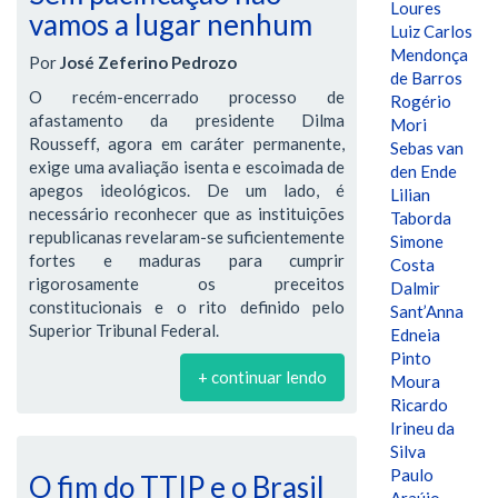
Loures
vamos a lugar nenhum
Luiz Carlos
Mendonça
Por
José Zeferino Pedrozo
de Barros
O recém-encerrado processo de
Rogério
afastamento da presidente Dilma
Mori
Rousseff, agora em caráter permanente,
Sebas van
exige uma avaliação isenta e escoimada de
den Ende
apegos ideológicos. De um lado, é
Lilian
necessário reconhecer que as instituições
Taborda
republicanas revelaram-se suficientemente
Simone
fortes e maduras para cumprir
Costa
rigorosamente os preceitos
Dalmir
constitucionais e o rito definido pelo
Sant’Anna
Superior Tribunal Federal.
Edneia
Pinto
+ continuar lendo
Moura
Ricardo
Irineu da
Silva
Paulo
O fim do TTIP e o Brasil