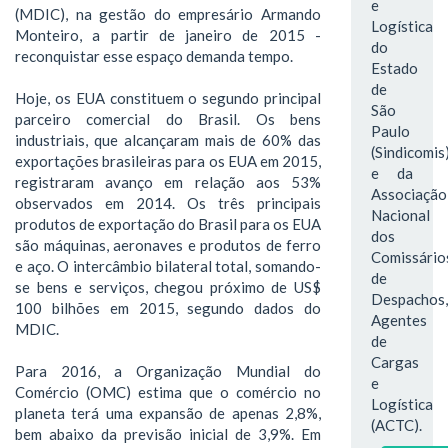
e
(MDIC), na gestão do empresário Armando
Logística
Monteiro, a partir de janeiro de 2015 -
do
reconquistar esse espaço demanda tempo.
Estado
de
Hoje, os EUA constituem o segundo principal
São
parceiro comercial do Brasil. Os bens
Paulo
industriais, que alcançaram mais de 60% das
(Sindicomis
exportações brasileiras para os EUA em 2015,
e da
registraram avanço em relação aos 53%
Associação
observados em 2014. Os três principais
Nacional
produtos de exportação do Brasil para os EUA
dos
são máquinas, aeronaves e produtos de ferro
Comissário
e aço. O intercâmbio bilateral total, somando-
de
se bens e serviços, chegou próximo de US$
Despachos,
100 bilhões em 2015, segundo dados do
Agentes
MDIC.
de
Cargas
Para 2016, a Organização Mundial do
e
Comércio (OMC) estima que o comércio no
Logística
planeta terá uma expansão de apenas 2,8%,
(ACTC).
bem abaixo da previsão inicial de 3,9%. Em