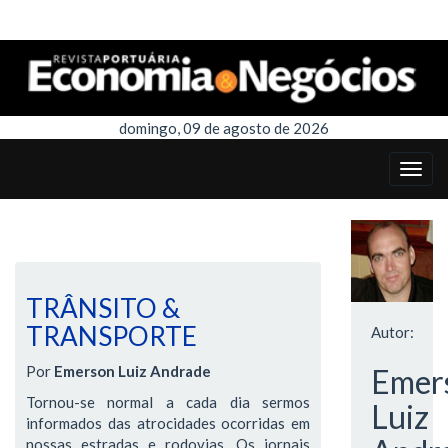
domingo, 09 de agosto de 2026
TRÂNSITO &
TRANSPORTE
Autor:
Por
Emerson Luiz Andrade
Emer
Tornou-se normal a cada dia sermos
Luiz
informados das atrocidades ocorridas em
nossas estradas e rodovias. Os jornais