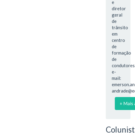
e
diretor
geral
de
trânsito
em
centro
de
formação
de
condutores
e-
mail:
emerson.an
andrade@e
+ Mais 
Colunist