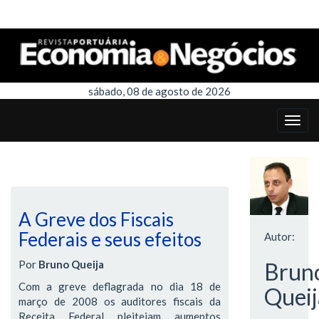
sábado, 08 de agosto de 2026
A Greve dos Fiscais
Federais e seus efeitos
Autor:
Por
Bruno Queija
Brun
Com a greve deflagrada no dia 18 de
Queij
março de 2008 os auditores fiscais da
Receita Federal pleiteiam aumentos