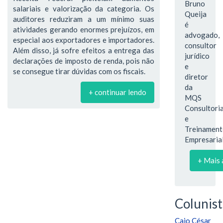
Bruno
salariais e valorização da categoria. Os
Queija
auditores reduziram a um mínimo suas
é
atividades gerando enormes prejuízos, em
advogado,
especial aos exportadores e importadores.
consultor
Além disso, já sofre efeitos a entrega das
jurídico
declarações de imposto de renda, pois não
e
se consegue tirar dúvidas com os fiscais.
diretor
da
+ continuar lendo
MQS
Consultori
e
Treinamen
Empresaria
+ Mais 
Colunist
Caio César