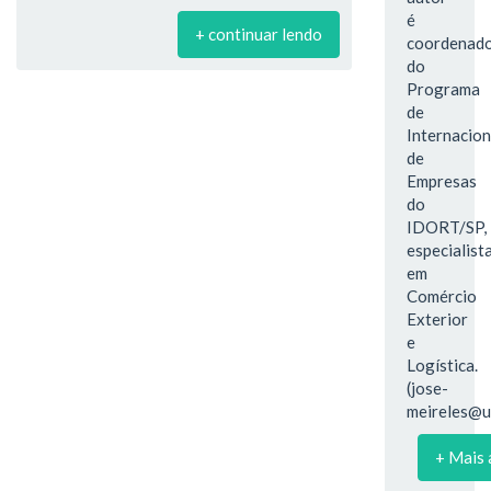
é
+ continuar lendo
coordenad
do
Programa
de
Internacion
de
Empresas
do
IDORT/SP,
especialist
em
Comércio
Exterior
e
Logística.
(jose-
meireles@u
+ Mais 