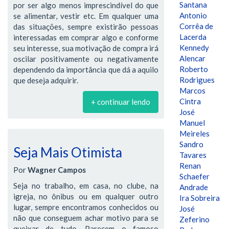
Santana
por ser algo menos imprescindível do que
Antonio
se alimentar, vestir etc. Em qualquer uma
Corrêa de
das situações, sempre existirão pessoas
Lacerda
interessadas em comprar algo e conforme
Kennedy
seu interesse, sua motivação de compra irá
Alencar
oscilar positivamente ou negativamente
Roberto
dependendo da importância que dá a aquilo
Rodrigues
que deseja adquirir.
Marcos
Cintra
+ continuar lendo
José
Manuel
Meireles
Sandro
Seja Mais Otimista
Tavares
Renan
Por
Wagner Campos
Schaefer
Seja no trabalho, em casa, no clube, na
Andrade
igreja, no ônibus ou em qualquer outro
Ira Sobreira
lugar, sempre encontramos conhecidos ou
José
não que conseguem achar motivo para se
Zeferino
queixar de tudo. Parecem o famoso