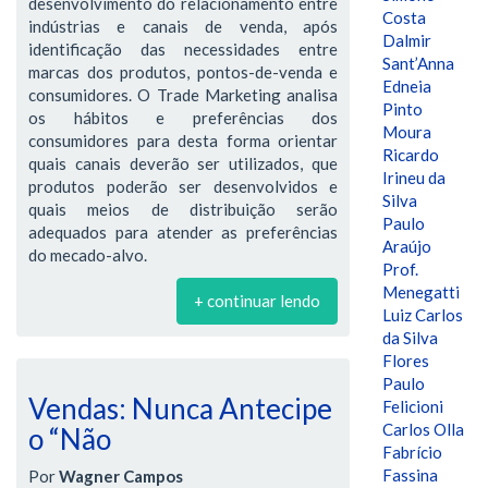
desenvolvimento do relacionamento entre
Costa
indústrias e canais de venda, após
Dalmir
identificação das necessidades entre
Sant’Anna
marcas dos produtos, pontos-de-venda e
Edneia
consumidores. O Trade Marketing analisa
Pinto
os hábitos e preferências dos
Moura
consumidores para desta forma orientar
Ricardo
quais canais deverão ser utilizados, que
Irineu da
produtos poderão ser desenvolvidos e
Silva
quais meios de distribuição serão
Paulo
adequados para atender as preferências
Araújo
do mecado-alvo.
Prof.
Menegatti
+ continuar lendo
Luiz Carlos
da Silva
Flores
Paulo
Vendas: Nunca Antecipe
Felicioni
Carlos Olla
o “Não
Fabrício
Fassina
Por
Wagner Campos