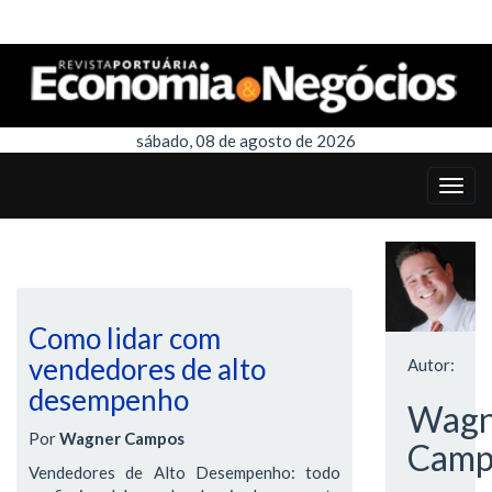
sábado, 08 de agosto de 2026
Como lidar com
vendedores de alto
Autor:
desempenho
Wagn
Por
Wagner Campos
Camp
Vendedores de Alto Desempenho: todo