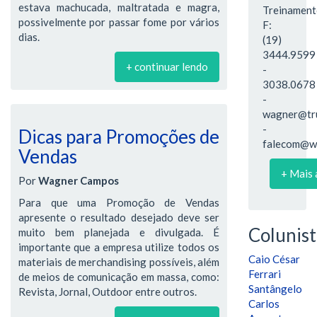
estava machucada, maltratada e magra,
Treinament
possivelmente por passar fome por vários
F:
dias.
(19)
3444.9599
+ continuar lendo
-
3038.0678
-
wagner@tru
-
Dicas para Promoções de
falecom@wa
Vendas
+ Mais 
Por
Wagner Campos
Para que uma Promoção de Vendas
apresente o resultado desejado deve ser
Colunist
muito bem planejada e divulgada. É
importante que a empresa utilize todos os
Caio César
materiais de merchandising possíveis, além
Ferrari
de meios de comunicação em massa, como:
Santângelo
Revista, Jornal, Outdoor entre outros.
Carlos