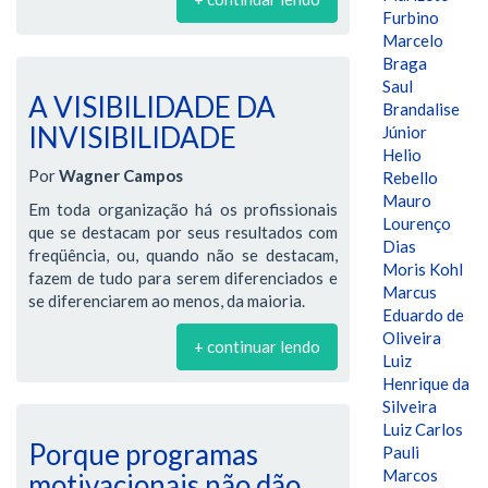
Furbino
Marcelo
Braga
Saul
A VISIBILIDADE DA
Brandalise
INVISIBILIDADE
Júnior
Helio
Por
Wagner Campos
Rebello
Mauro
Em toda organização há os profissionais
Lourenço
que se destacam por seus resultados com
Dias
freqüência, ou, quando não se destacam,
Moris Kohl
fazem de tudo para serem diferenciados e
Marcus
se diferenciarem ao menos, da maioria.
Eduardo de
Oliveira
+ continuar lendo
Luiz
Henrique da
Silveira
Luiz Carlos
Porque programas
Pauli
Marcos
motivacionais não dão