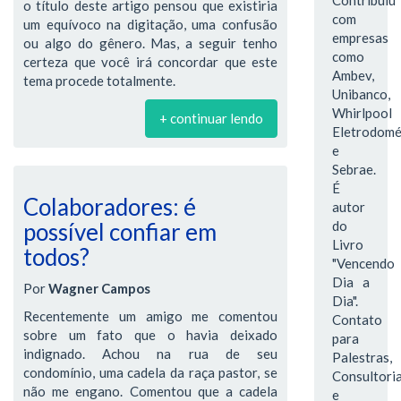
o título deste artigo pensou que existiria
com
um equívoco na digitação, uma confusão
empresas
ou algo do gênero. Mas, a seguir tenho
como
certeza que você irá concordar que este
Ambev,
tema procede totalmente.
Unibanco,
Whirlpool
+ continuar lendo
Eletrodomé
e
Sebrae.
É
Colaboradores: é
autor
do
possível confiar em
Livro
todos?
"Vencendo
Dia a
Por
Wagner Campos
Dia".
Recentemente um amigo me comentou
Contato
sobre um fato que o havia deixado
para
indignado. Achou na rua de seu
Palestras,
condomínio, uma cadela da raça pastor, se
Consultori
não me engano. Comentou que a cadela
e