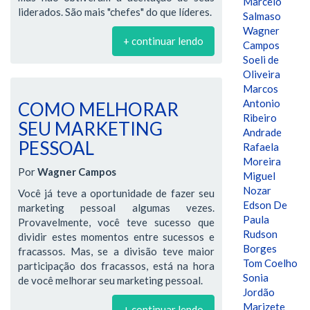
Marcelo
liderados. São mais "chefes" do que líderes.
Salmaso
Wagner
+ continuar lendo
Campos
Soeli de
Oliveira
Marcos
Antonio
COMO MELHORAR
Ribeiro
SEU MARKETING
Andrade
PESSOAL
Rafaela
Moreira
Por
Wagner Campos
Miguel
Nozar
Você já teve a oportunidade de fazer seu
Edson De
marketing pessoal algumas vezes.
Paula
Provavelmente, você teve sucesso que
Rudson
dividir estes momentos entre sucessos e
Borges
fracassos. Mas, se a divisão teve maior
Tom Coelho
participação dos fracassos, está na hora
Sonia
de você melhorar seu marketing pessoal.
Jordão
Marizete
+ continuar lendo