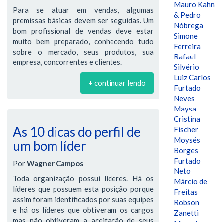
Mauro Kahn
Para se atuar em vendas, algumas
& Pedro
premissas básicas devem ser seguidas. Um
Nóbrega
bom profissional de vendas deve estar
Simone
muito bem preparado, conhecendo tudo
Ferreira
sobre o mercado, seus produtos, sua
Rafael
empresa, concorrentes e clientes.
Silvério
Luiz Carlos
+ continuar lendo
Furtado
Neves
Maysa
Cristina
As 10 dicas do perfil de
Fischer
Moysés
um bom líder
Borges
Furtado
Por
Wagner Campos
Neto
Toda organização possui líderes. Há os
Márcio de
líderes que possuem esta posição porque
Freitas
assim foram identificados por suas equipes
Robson
e há os líderes que obtiveram os cargos
Zanetti
mas não obtiveram a aceitação de seus