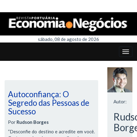
sábado, 08 de agosto de 2026
Autoconfiança: O
Segredo das Pessoas de
Autor:
Sucesso
Ruds
Por
Rudson Borges
Borg
“Desconfie do destino e acredite em você.