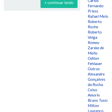
Carlos
+ continuar lendo
Fernando
Priess
Rafael Melo
Roberto
Roche
Roberto
Veiga
Romeu
Zarske de
Mello
Odilon
Fehlauer
Outros
Alexandre
Gonçalves
da Rocha
Celso
Amorin
Bruno Tussi
Milton
Lourenço