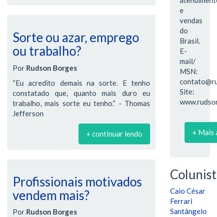
e
vendas
do
Sorte ou azar, emprego
Brasil.
ou trabalho?
E-
mail/
Por
Rudson Borges
MSN:
contato@ru
“Eu acredito demais na sorte. E tenho
Site:
constatado que, quanto mais duro eu
www.rudson
trabalho, mais sorte eu tenho.” - Thomas
Jefferson
+ Mais 
+ continuar lendo
Colunist
Profissionais motivados
Caio César
vendem mais?
Ferrari
Santângelo
Por
Rudson Borges