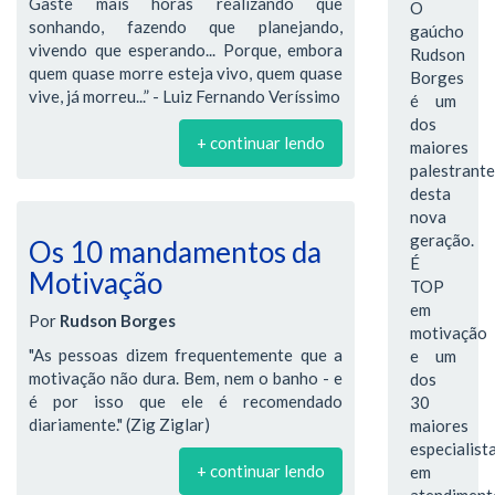
Gaste mais horas realizando que
O
sonhando, fazendo que planejando,
gaúcho
vivendo que esperando... Porque, embora
Rudson
quem quase morre esteja vivo, quem quase
Borges
vive, já morreu...” - Luiz Fernando Veríssimo
é um
dos
+ continuar lendo
maiores
palestrante
desta
nova
geração.
Os 10 mandamentos da
É
Motivação
TOP
em
Por
Rudson Borges
motivação
"As pessoas dizem frequentemente que a
e um
motivação não dura. Bem, nem o banho - e
dos
é por isso que ele é recomendado
30
diariamente." (Zig Ziglar)
maiores
especialist
+ continuar lendo
em
atendiment