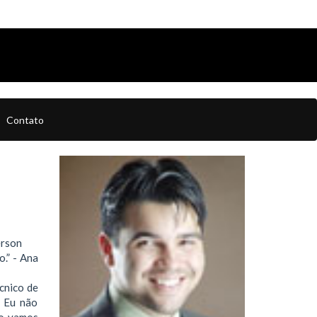
Contato
erson
.” - Ana
cnico de
: Eu não
mo vamos