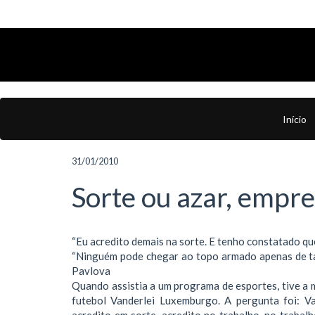
Início
31/01/2010
Sorte ou azar, empre
“Eu acredito demais na sorte. E tenho constatado que
“Ninguém pode chegar ao topo armado apenas de tal
Pavlova
Quando assistia a um programa de esportes, tive a 
futebol Vanderlei Luxemburgo. A pergunta foi: Va
acredito em sorte, acredito no trabalho, no trabal