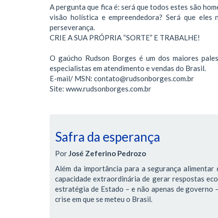
A pergunta que fica é: será que todos estes são ho
visão holística e empreendedora? Será que eles 
perseverança.
CRIE A SUA PRÓPRIA “SORTE” E TRABALHE!
O gaúcho Rudson Borges é um dos maiores pales
especialistas em atendimento e vendas do Brasil.
E-mail/ MSN: contato@rudsonborges.com.br
Site: www.rudsonborges.com.br
Safra da esperança
Por
José Zeferino Pedrozo
Além da importância para a segurança alimentar d
capacidade extraordinária de gerar respostas ec
estratégia de Estado – e não apenas de governo – 
crise em que se meteu o Brasil.