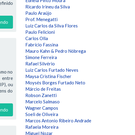
Edneia Pinto Moura
efinido
Ricardo Irineu da Silva
Paulo Araújo
Prof. Menegatti
endo
Luiz Carlos da Silva Flores
Paulo Felicioni
Carlos Olla
Fabrício Fassina
Mauro Kahn & Pedro Nóbrega
Simone Ferreira
Rafael Silvério
Luiz Carlos Furtado Neves
ismo no
Maysa Cristina Fischer
 entre
Moysés Borges Furtado Neto
IP), ou
Márcio de Freitas
bens do
Robson Zanetti
Marcelo Salmaso
Wagner Campos
endo
Soeli de Oliveira
Marcos Antonio Ribeiro Andrade
Rafaela Moreira
Miguel Nozar