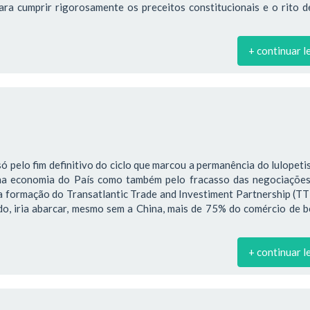
ra cumprir rigorosamente os preceitos constitucionais e o rito d
+ continuar l
só pelo fim definitivo do ciclo que marcou a permanência do lulopet
na economia do País como também pelo fracasso das negociações
a formação do Transatlantic Trade and Investiment Partnership (TT
ado, iria abarcar, mesmo sem a China, mais de 75% do comércio de 
+ continuar l