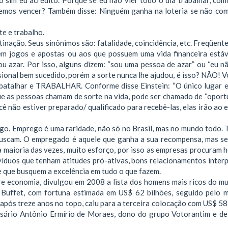
iremos vencer? Também disse: Ninguém ganha na loteria se não co
e e trabalho.
tinação. Seus sinônimos são: fatalidade, coincidência, etc. Freqüen
m jogos e apostas ou aos que possuem uma vida financeira estáv
ou azar. Por isso, alguns dizem: “sou uma pessoa de azar” ou “eu n
sional bem sucedido, porém a sorte nunca lhe ajudou, é isso? NÃO! V
, batalhar e TRABALHAR. Conforme disse Einstein: “O único lugar 
ue as pessoas chamam de sorte na vida, pode ser chamado de “oportu
cê não estiver preparado/ qualificado para recebê-las, elas irão ao
go. Emprego é uma raridade, não só no Brasil, mas no mundo todo. 
buscam. O empregado é aquele que ganha a sua recompensa, mas s
a maioria das vezes, muito esforço, por isso as empresas procuram 
ivíduos que tenham atitudes pró-ativas, bons relacionamentos interp
e que busquem a excelência em tudo o que fazem.
bre economia, divulgou em 2008 a lista dos homens mais ricos do m
n Buffet, com fortuna estimada em US$ 62 bilhões, seguido pelo 
, após treze anos no topo, caiu para a terceira colocação com US$ 58
presário Antônio Ermírio de Moraes, dono do grupo Votorantim e d