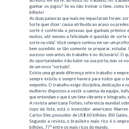
ganhar os jogos? Se eu não treinar o time, como 
bilhete!
As duas palavras que mais me impactaram foram: sort
Sorte quer dizer: causa atribuída ao acaso ou predes
sorte é conferida a pessoas que ganham prêmios e
muitos, até mesmo a felicidade é questão de sorte 
sorte na vida”. Você sempre sonhou em ser um profis
bem sucedido se tão somente se preparar, estudar
sucesso vem antes do trabalho é no dicionário”. O q
As oportunidades irão bater na sua porta, mas se vo
de um novo “sortudo”.
Existe uma grande diferença entre trabalho e empre
sempre existiu e sempre haverá para todos que o 
empenho. O trabalho exige disciplina, dedicação e n
mulheres dispostos a vestir a camisa da equipe, ind
que entendam o que é um time vibrante e integrado, 
A revista americana Forbes, referencia mundial so
topo da lista, está o investidor americano Warre
Carlos Slim, possuidor de US$ 60 bilhões. Bill Gates
Segundo a revista, o brasileiro mais rico é o em
bilhões, 77º entre os mais ricos do mundo.