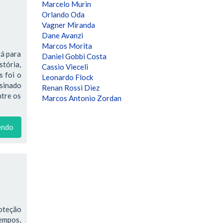
Marcelo Murin
Orlando Oda
Vagner Miranda
Dane Avanzi
Marcos Morita
tá para
Daniel Gobbi Costa
stória,
Cassio Vieceli
s foi o
Leonardo Flock
ssinado
Renan Rossi Diez
ntre os
Marcos Antonio Zordan
endo
oteção
tempos,