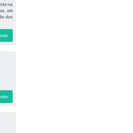
ente na
ras, em
ção dos
endo
endo