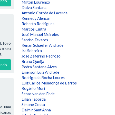
endo
Milton Lourenço
Dalva Santana
Antonio Corrêa de Lacerda
Kennedy Alencar
Roberto Rodrigues
Marcos Cintra
José Manuel Meireles
Sandro Tavares
, foi o
Renan Schaefer Andrade
s o seu
Ira Sobreira
s.
José Zeferino Pedrozo
Bruno Queija
endo
Pedra Santana Alves
Emerson Luiz Andrade
Rodrigo da Rocha Loures
Luiz Carlos Mendonça de Barros
Rogério Mori
Sebas van den Ende
Lilian Taborda
Simone Costa
ge uma
Dalmir Sant’Anna
licanas