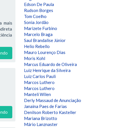
Edson De Paula
Rudson Borges
Tom Coelho
Sonia Jordão
a mais
Marizete Furbino
ndireta
Marcelo Braga
ciência
Saul Brandalise Júnior
Helio Rebello
Mauro Lourenço Dias
endo
Moris Kohl
Marcus Eduardo de Oliveira
Luiz Henrique da Silveira
Luiz Carlos Pauli
Marcos Luthero
Marcos Luthero
Manteli Wilen
Derly Massaud de Anunciação
Janaina Paes de Farias
endo
Denilson Roberto Kasteller
Mariana Brizotto
Mário Lanznaster