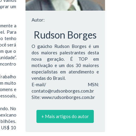
mprar um
Autor:
temente a
Rudson Borges
el. Para
ão tenho
ocê será
O gaúcho Rudson Borges é um
em que o
dos maiores palestrantes desta
nidade”.
nova geração. É TOP em
 encontro
motivação e um dos 30 maiores
especialistas em atendimento e
Trabalho
vendas do Brasil.
em muito
E-mail/ MSN:
homens e
contato@rudsonborges.com.br
essoais,
Site: www.rudsonborges.com.br
undo. No
mexicano
+ Mais artigos do autor
 bilhões.
e US$ 10