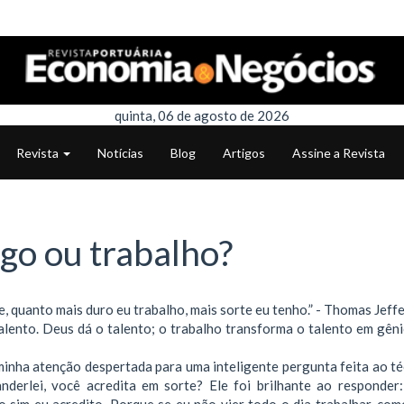
quinta, 06 de agosto de 2026
Revista
Notícias
Blog
Artigos
Assine a Revista
go ou trabalho?
, quanto mais duro eu trabalho, mais sorte eu tenho.” - Thomas Jeff
ento. Deus dá o talento; o trabalho transforma o talento em gênio
minha atenção despertada para uma inteligente pergunta feita ao té
nderlei, você acredita em sorte? Ele foi brilhante ao responder
ho sim eu acredito. Porque se eu não vier todo o dia trabalhar, co