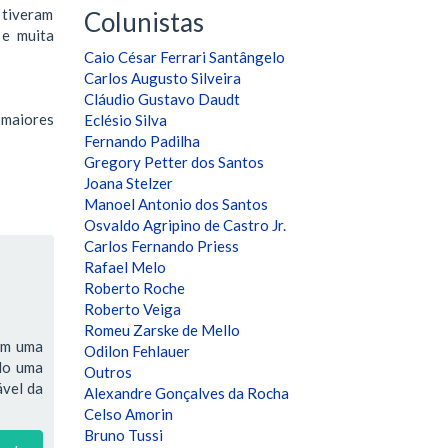
 tiveram
Colunistas
 e muita
Caio César Ferrari Santângelo
Carlos Augusto Silveira
Cláudio Gustavo Daudt
 maiores
Eclésio Silva
Fernando Padilha
Gregory Petter dos Santos
Joana Stelzer
Manoel Antonio dos Santos
Osvaldo Agripino de Castro Jr.
Carlos Fernando Priess
Rafael Melo
Roberto Roche
Roberto Veiga
Romeu Zarske de Mello
têm uma
Odilon Fehlauer
ndo uma
Outros
ável da
Alexandre Gonçalves da Rocha
Celso Amorin
Bruno Tussi