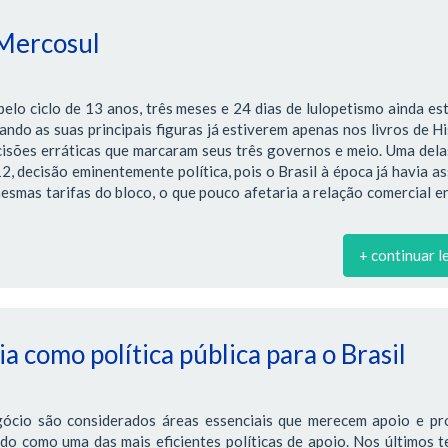
 Mercosul
lo ciclo de 13 anos, três meses e 24 dias de lulopetismo ainda es
ndo as suas principais figuras já estiverem apenas nos livros de Hi
cisões erráticas que marcaram seus três governos e meio. Uma dela
 decisão eminentemente política, pois o Brasil à época já havia a
smas tarifas do bloco, o que pouco afetaria a relação comercial e
+ continuar l
a como política pública para o Brasil
gócio são considerados áreas essenciais que merecem apoio e pr
ado como uma das mais eficientes políticas de apoio. Nos últimos 