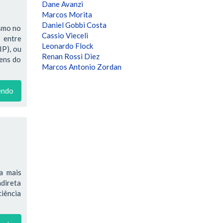
Dane Avanzi
Marcos Morita
Daniel Gobbi Costa
ismo no
Cassio Vieceli
 entre
Leonardo Flock
IP), ou
Renan Rossi Diez
bens do
Marcos Antonio Zordan
endo
a mais
ndireta
ciência