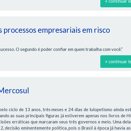
+ continuar l
 processos empresariais em risco
sucesso. O segundo é poder confiar em quem trabalha com você.”
+ continuar l
 Mercosul
lo ciclo de 13 anos, três meses e 24 dias de lulopetismo ainda es
ndo as suas principais figuras já estiverem apenas nos livros de Hi
cisões erráticas que marcaram seus três governos e meio. Uma dela
 decisão eminentemente política, pois o Brasil à época já havia a