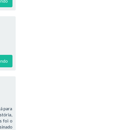
endo
endo
tá para
stória,
s foi o
ssinado