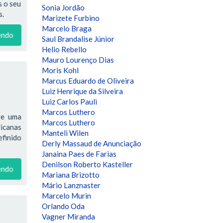
s o seu
Sonia Jordão
s.
Marizete Furbino
Marcelo Braga
endo
Saul Brandalise Júnior
Helio Rebello
Mauro Lourenço Dias
Moris Kohl
Marcus Eduardo de Oliveira
Luiz Henrique da Silveira
Luiz Carlos Pauli
Marcos Luthero
ge uma
Marcos Luthero
licanas
Manteli Wilen
efinido
Derly Massaud de Anunciação
Janaina Paes de Farias
Denilson Roberto Kasteller
endo
Mariana Brizotto
Mário Lanznaster
Marcelo Murin
Orlando Oda
Vagner Miranda