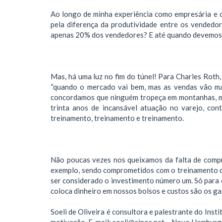
Ao longo de minha experiência como empresária e c
pela diferença da produtividade entre os vendedo
apenas 20% dos vendedores? E até quando devemos 
Mas, há uma luz no fim do túnel! Para Charles Roth
“quando o mercado vai bem, mas as vendas vão mal
concordamos que ninguém tropeça em montanhas, ma
trinta anos de incansável atuação no varejo, con
treinamento, treinamento e treinamento.
Não poucas vezes nos queixamos da falta de comp
exemplo, sendo comprometidos com o treinamento d
ser considerado o investimento número um. Só para 
coloca dinheiro em nossos bolsos e custos são os gas
Soeli de Oliveira é consultora e palestrante do Ins
motivação. E-mail: soeli@sinos.net – Novo Hamburg