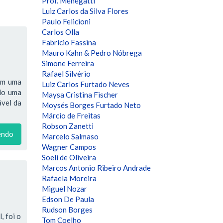
Prof. Menegatti
Luiz Carlos da Silva Flores
Paulo Felicioni
Carlos Olla
Fabrício Fassina
Mauro Kahn & Pedro Nóbrega
Simone Ferreira
Rafael Silvério
têm uma
Luiz Carlos Furtado Neves
ndo uma
Maysa Cristina Fischer
ável da
Moysés Borges Furtado Neto
Márcio de Freitas
Robson Zanetti
endo
Marcelo Salmaso
Wagner Campos
Soeli de Oliveira
Marcos Antonio Ribeiro Andrade
Rafaela Moreira
Miguel Nozar
Edson De Paula
Rudson Borges
, foi o
Tom Coelho