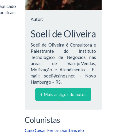
aplicado
ue tiram
Autor:
Soeli de Oliveira
Soeli de Oliveira é Consultora e
Palestrante do Instituto
Tecnológico de Negócios nas
áreas de Varejo,Vendas,
Motivação e Atendimento - E-
mail: soeli@sinos.net - Novo
Hamburgo – RS.
+ Mais artigos do autor
Colunistas
Caio César Ferrari Santângelo