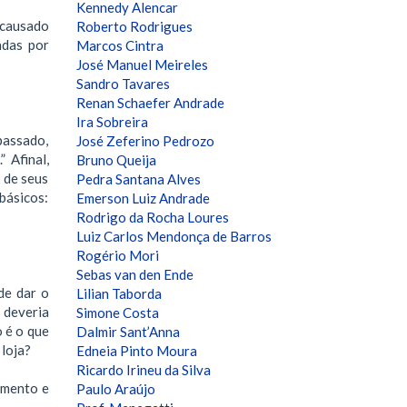
Kennedy Alencar
 causado
Roberto Rodrigues
adas por
Marcos Cintra
José Manuel Meireles
Sandro Tavares
Renan Schaefer Andrade
Ira Sobreira
passado,
José Zeferino Pedrozo
 Afinal,
Bruno Queija
 de seus
Pedra Santana Alves
básicos:
Emerson Luiz Andrade
Rodrigo da Rocha Loures
Luiz Carlos Mendonça de Barros
Rogério Mori
Sebas van den Ende
de dar o
Lilian Taborda
 deveria
Simone Costa
 é o que
Dalmir Sant’Anna
 loja?
Edneia Pinto Moura
Ricardo Irineu da Silva
dimento e
Paulo Araújo