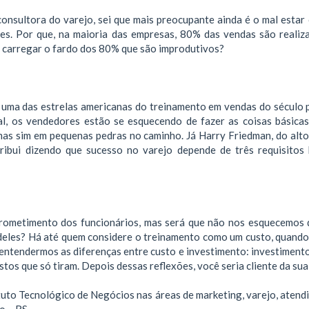
onsultora do varejo, sei que mais preocupante ainda é o mal estar
res. Por que, na maioria das empresas, 80% das vendas são realiz
carregar o fardo dos 80% que são improdutivos?
, uma das estrelas americanas do treinamento em vendas do século 
, os vendedores estão se esquecendo de fazer as coisas básicas.”
s sim em pequenas pedras no caminho. Já Harry Friedman, do alto
tribui dizendo que sucesso no varejo depende de três requisitos 
rometimento dos funcionários, mas será que não nos esquecemos 
eles? Há até quem considere o treinamento como um custo, quando
entendermos as diferenças entre custo e investimento: investimento
tos que só tiram. Depois dessas reflexões, você seria cliente da sua
tituto Tecnológico de Negócios nas áreas de marketing, varejo, aten
o – RS.