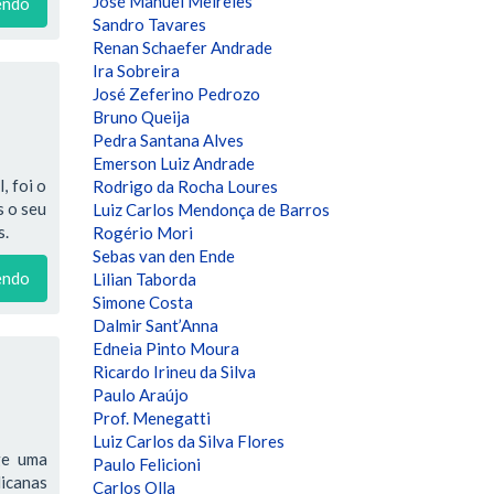
José Manuel Meireles
endo
Sandro Tavares
Renan Schaefer Andrade
Ira Sobreira
José Zeferino Pedrozo
Bruno Queija
Pedra Santana Alves
Emerson Luiz Andrade
, foi o
Rodrigo da Rocha Loures
s o seu
Luiz Carlos Mendonça de Barros
s.
Rogério Mori
Sebas van den Ende
endo
Lilian Taborda
Simone Costa
Dalmir Sant’Anna
Edneia Pinto Moura
Ricardo Irineu da Silva
Paulo Araújo
Prof. Menegatti
Luiz Carlos da Silva Flores
ge uma
Paulo Felicioni
licanas
Carlos Olla