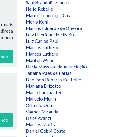
Saul Brandalise Júnior
Helio Rebello
Mauro Lourenço Dias
Moris Kohl
a mais
Marcus Eduardo de Oliveira
ndireta
Luiz Henrique da Silveira
ciência
Luiz Carlos Pauli
Marcos Luthero
Marcos Luthero
endo
Manteli Wilen
Derly Massaud de Anunciação
Janaina Paes de Farias
Denilson Roberto Kasteller
Mariana Brizotto
Mário Lanznaster
Marcelo Murin
Orlando Oda
Vagner Miranda
Dane Avanzi
endo
Marcos Morita
Daniel Gobbi Costa