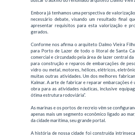
Embora já tenhamos uma perspectiva de valorização 
necessário debate, visando um resultado final 
apresentar requisitos para esta valorização e pr
gerados.
Conforme nos afirma o arquiteto Dalmo Vieira Filh
para Porto de Lazer de todo o litoral de Santa Ca
comercial e circundado pela área de lazer central da
para construção e reparos de embarcações de pesca
vidro ou metal, motores, hélices, elétricos, eletrô
muitas outras atividades. Um dos melhores fabrican
Kalmar. A arte de fabricar e reparar embarcações é u
obra para as atividades náuticas, inclusive equip
ótima estrutura rodoviária”.
As marinas e os portos de recreio vêm se configuran
apenas mais um segmento econômico ligado ao mar, q
da cidade marítima, seu grande portal.
A história de nossa cidade foi construída intrinsec