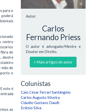
s para o
o poderá
Autor:
bientais
Carlos
Fernando Priess
acionado
o centro
O autor é advogado/Mestre e
cessários
Doutor em Direito.
fibra de
s, dentre
+ Mais artigos do autor
staleiro
de mão de
oporto e
Colunistas
E este é
Caio César Ferrari Santângelo
 entrada
Carlos Augusto Silveira
Cláudio Gustavo Daudt
Eclésio Silva
armos as