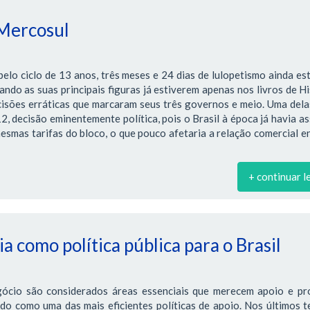
 Mercosul
lo ciclo de 13 anos, três meses e 24 dias de lulopetismo ainda es
ndo as suas principais figuras já estiverem apenas nos livros de Hi
cisões erráticas que marcaram seus três governos e meio. Uma dela
 decisão eminentemente política, pois o Brasil à época já havia a
smas tarifas do bloco, o que pouco afetaria a relação comercial e
+ continuar l
a como política pública para o Brasil
gócio são considerados áreas essenciais que merecem apoio e pr
ado como uma das mais eficientes políticas de apoio. Nos últimos 