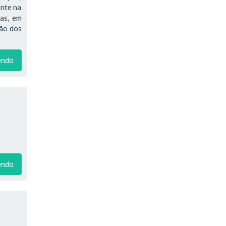
ente na
ras, em
ção dos
endo
endo