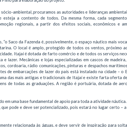
sócio-ambiental, procuramos as autoridades e lideranças ambientai
que esteja a contento de todos. Da mesma forma, cada segment
omoção regionais, a partir dos efeitos sociais, econômicos e am
o, “o Saco da Fazenda é, possivelmente, o espaço náutico mais voc
tarina. O local é amplo, protegido de todos os ventos, próximo a
 cidade. Itajaí é dotada de farto comércio e de todos os serviços ne
 e lazer. Mecânicas e lojas especializadas em cascos de madeira, 
nicos, cordoaria, rádio comunicações, pinturas e despachos marítimo
tes de embarcações de lazer do país está instalado na cidade – o E
ma das mais antigas e tradicionais de Itajaí e existe farta oferta 
agens de todas as graduações. A região é portuária, dotada de aer
do em uma base fundamental de apoio para toda a atividade náutica. 
ue pode e deve ser potencializado, pois estará no lugar certo – a
amente relacionada às águas, e deve servir de inspiração para solt