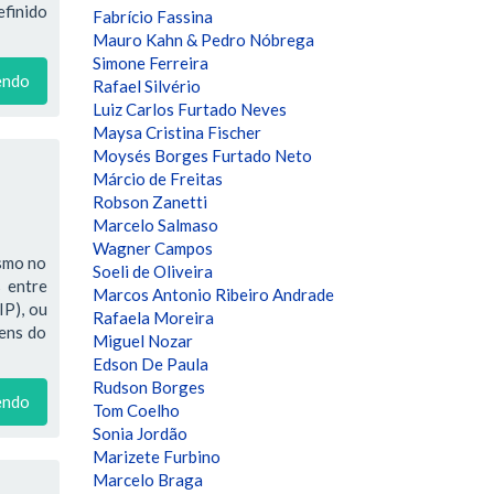
efinido
Fabrício Fassina
Mauro Kahn & Pedro Nóbrega
Simone Ferreira
endo
Rafael Silvério
Luiz Carlos Furtado Neves
Maysa Cristina Fischer
Moysés Borges Furtado Neto
Márcio de Freitas
Robson Zanetti
Marcelo Salmaso
Wagner Campos
ismo no
Soeli de Oliveira
 entre
Marcos Antonio Ribeiro Andrade
IP), ou
Rafaela Moreira
bens do
Miguel Nozar
Edson De Paula
Rudson Borges
endo
Tom Coelho
Sonia Jordão
Marizete Furbino
Marcelo Braga