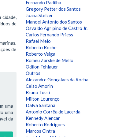
Fernando Padilha
Gregory Petter dos Santos
Joana Stelzer
 cidade,
Manoel Antonio dos Santos
íduos de
Osvaldo Agripino de Castro Jr.
Carlos Fernando Priess
Rafael Melo
marinas.
Roberto Roche
ações de
Roberto Veiga
Romeu Zarske de Mello
Odilon Fehlauer
Outros
Alexandre Gonçalves da Rocha
Celso Amorin
Bruno Tussi
Milton Lourenço
Dalva Santana
têm uma
Antonio Corrêa de Lacerda
ndo uma
Kennedy Alencar
ável da
Roberto Rodrigues
Marcos Cintra