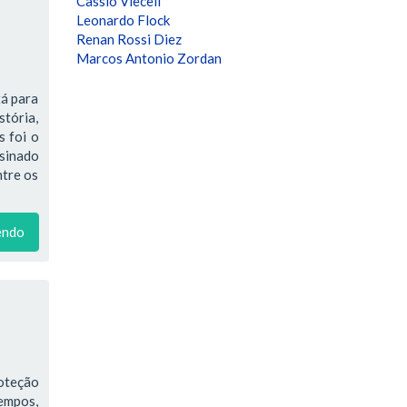
Cassio Vieceli
Leonardo Flock
Renan Rossi Diez
Marcos Antonio Zordan
tá para
stória,
s foi o
ssinado
ntre os
endo
oteção
tempos,