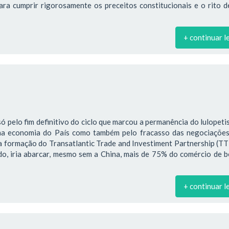
ra cumprir rigorosamente os preceitos constitucionais e o rito d
+ continuar l
só pelo fim definitivo do ciclo que marcou a permanência do lulopet
na economia do País como também pelo fracasso das negociações
a formação do Transatlantic Trade and Investiment Partnership (TT
ado, iria abarcar, mesmo sem a China, mais de 75% do comércio de 
+ continuar l