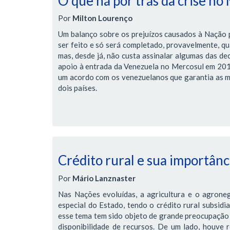
O que há por trás da crise no
Por
Milton Lourenço
Um balanço sobre os prejuízos causados à Nação pe
ser feito e só será completado, provavelmente, qua
mas, desde já, não custa assinalar algumas das de
apoio à entrada da Venezuela no Mercosul em 2012,
um acordo com os venezuelanos que garantia as me
dois países.
Crédito rural e sua importânci
Por
Mário Lanznaster
Nas Nações evoluídas, a agricultura e o agrone
especial do Estado, tendo o crédito rural subsidi
esse tema tem sido objeto de grande preocupação 
disponibilidade de recursos. De um lado, houve r