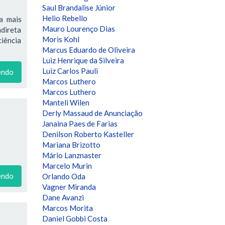
Saul Brandalise Júnior
Helio Rebello
a mais
Mauro Lourenço Dias
ndireta
Moris Kohl
ciência
Marcus Eduardo de Oliveira
Luiz Henrique da Silveira
Luiz Carlos Pauli
endo
Marcos Luthero
Marcos Luthero
Manteli Wilen
Derly Massaud de Anunciação
Janaina Paes de Farias
Denilson Roberto Kasteller
Mariana Brizotto
Mário Lanznaster
Marcelo Murin
endo
Orlando Oda
Vagner Miranda
Dane Avanzi
Marcos Morita
Daniel Gobbi Costa