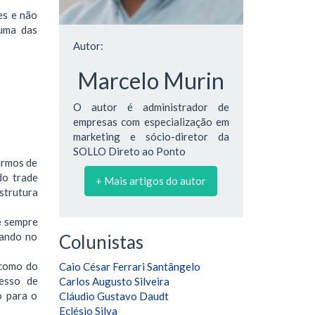
es e não
 uma das
Autor:
Marcelo Murin
O autor é administrador de
empresas com especialização em
marketing e sócio-diretor da
SOLLO Direto ao Ponto
tarmos de
do trade
+ Mais artigos do autor
strutura
e sempre
tando no
Colunistas
 como do
Caio César Ferrari Santângelo
esso de
Carlos Augusto Silveira
o para o
Cláudio Gustavo Daudt
Eclésio Silva