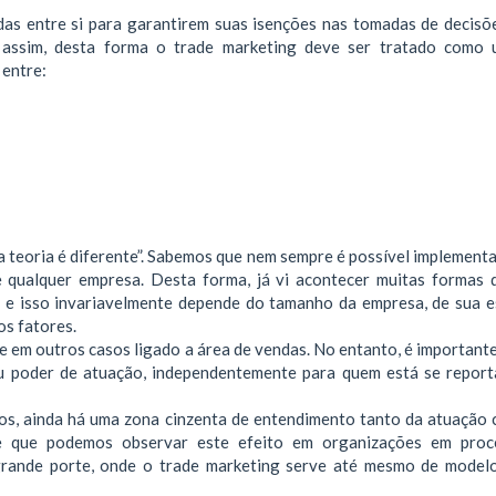
das entre si para garantirem suas isenções nas tomadas de decisõ
o assim, desta forma o trade marketing deve ser tratado como
 entre:
a a teoria é diferente”. Sabemos que nem sempre é possível implemen
e qualquer empresa. Desta forma, já vi acontecer muitas formas 
s, e isso invariavelmente depende do tamanho da empresa, de sua e
os fatores.
e em outros casos ligado a área de vendas. No entanto, é important
eu poder de atuação, independentemente para quem está se repor
os, ainda há uma zona cinzenta de entendimento tanto da atuação
te que podemos observar este efeito em organizações em proc
grande porte, onde o trade marketing serve até mesmo de model