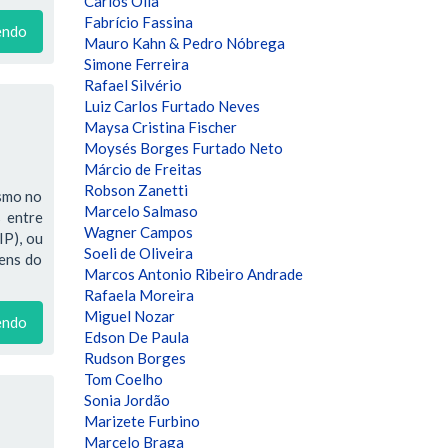
Carlos Olla
Fabrício Fassina
endo
Mauro Kahn & Pedro Nóbrega
Simone Ferreira
Rafael Silvério
Luiz Carlos Furtado Neves
Maysa Cristina Fischer
Moysés Borges Furtado Neto
Márcio de Freitas
Robson Zanetti
ismo no
Marcelo Salmaso
 entre
Wagner Campos
IP), ou
Soeli de Oliveira
bens do
Marcos Antonio Ribeiro Andrade
Rafaela Moreira
Miguel Nozar
endo
Edson De Paula
Rudson Borges
Tom Coelho
Sonia Jordão
Marizete Furbino
Marcelo Braga