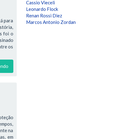
Cassio Vieceli
Leonardo Flock
Renan Rossi Diez
tá para
Marcos Antonio Zordan
stória,
s foi o
ssinado
ntre os
endo
oteção
tempos,
ente na
ras, em