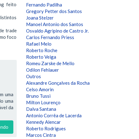
ng feito
Fernando Padilha
Gregory Petter dos Santos
istintos
Joana Stelzer
Manoel Antonio dos Santos
 de trade
Osvaldo Agripino de Castro Jr.
omo foco
Carlos Fernando Priess
Rafael Melo
Roberto Roche
Roberto Veiga
Romeu Zarske de Mello
Odilon Fehlauer
Outros
Alexandre Gonçalves da Rocha
Celso Amorin
têm uma
Bruno Tussi
ndo uma
Milton Lourenço
ável da
Dalva Santana
Antonio Corrêa de Lacerda
Kennedy Alencar
endo
Roberto Rodrigues
Marcos Cintra