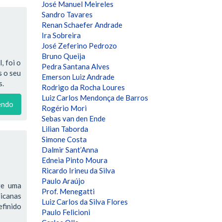
José Manuel Meireles
Sandro Tavares
Renan Schaefer Andrade
Ira Sobreira
José Zeferino Pedrozo
Bruno Queija
, foi o
Pedra Santana Alves
s o seu
Emerson Luiz Andrade
s.
Rodrigo da Rocha Loures
Luiz Carlos Mendonça de Barros
endo
Rogério Mori
Sebas van den Ende
Lilian Taborda
Simone Costa
Dalmir Sant’Anna
Edneia Pinto Moura
Ricardo Irineu da Silva
Paulo Araújo
ge uma
Prof. Menegatti
licanas
Luiz Carlos da Silva Flores
efinido
Paulo Felicioni