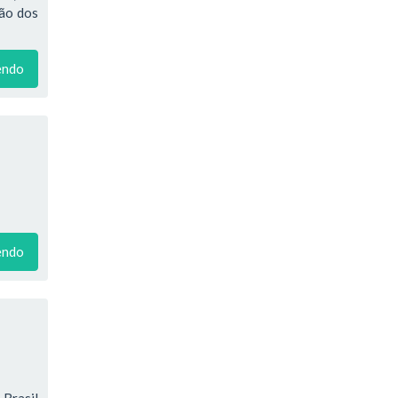
ção dos
endo
endo
Brasil