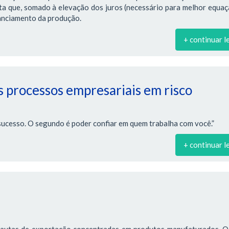
ta que, somado à elevação dos juros (necessário para melhor equa
nanciamento da produção.
+ continuar l
 processos empresariais em risco
sucesso. O segundo é poder confiar em quem trabalha com você.”
+ continuar l
pautas de exportação concentradas em produtos manufaturados. O 