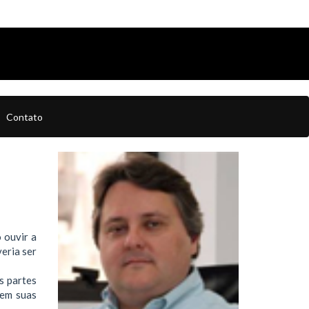
Contato
 ouvir a
eria ser
s partes
 em suas