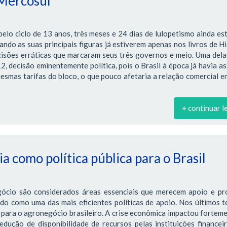
 Mercosul
lo ciclo de 13 anos, três meses e 24 dias de lulopetismo ainda es
ndo as suas principais figuras já estiverem apenas nos livros de Hi
cisões erráticas que marcaram seus três governos e meio. Uma dela
 decisão eminentemente política, pois o Brasil à época já havia a
smas tarifas do bloco, o que pouco afetaria a relação comercial e
+ continuar l
a como política pública para o Brasil
gócio são considerados áreas essenciais que merecem apoio e pr
ado como uma das mais eficientes políticas de apoio. Nos últimos 
para o agronegócio brasileiro. A crise econômica impactou fortem
edução de disponibilidade de recursos pelas instituições financei