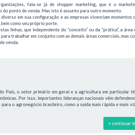
rganizações, fala-se já de shopper marketing, que é o marketi
o do ponto de venda. Mas isto é assunto para outro momento.
o diverso em sua configuração e as empresas vivenciam momentos d
 bem como seu próprio porte.
stas linhas, que independente do “conceito” ou da “prática”, a área
e para trabalhar em conjunto com as demais áreas comerciais, mas c
 de venda.
o País, o setor primário em geral e a agricultura em particular 
onômicas. Por isso, importantes lideranças nacionais vêm defende
para o agronegócio brasileiro, como a saída mais rápida e mais vi
+ continuar l