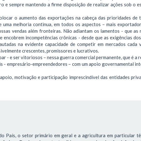
ro e sempre mantendo a firme disposição de realizar ações sob o e
 colocar o aumento das exportações na cabeça das prioridades de 
de uma melhoria continua, em todos os aspectos – mais exportador
nossas vendas além fronteiras. Não adiantam os lamentos - que as 
ue encobrem incompetências crônicas - desde que as exigências do
autadas na evidente capacidade de competir em mercados cada 
visivelmente crescentes, promissores e lucrativos.
ar - e ser vitoriosos – nessa guerra comercial permanente, que é a 
is - empresário-empreendedores – com um apoio governamental int
apoio, motivação e participação imprescindível das entidades priv
o País, o setor primário em geral e a agricultura em particular 