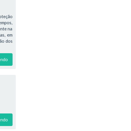
oteção
tempos,
ente na
ras, em
ção dos
endo
endo