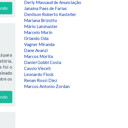
Derly Massaud de Anunciação
endo
Janaina Paes de Farias
Denilson Roberto Kasteller
Mariana Brizotto
Mário Lanznaster
Marcelo Murin
Orlando Oda
Vagner Miranda
Dane Avanzi
tá para
Marcos Morita
stória,
Daniel Gobbi Costa
s foi o
Cassio Vieceli
ssinado
Leonardo Flock
ntre os
Renan Rossi Diez
Marcos Antonio Zordan
endo