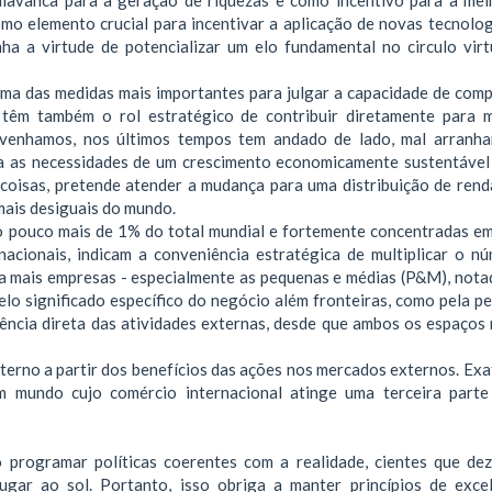
mo elemento crucial para incentivar a aplicação de novas tecnolog
ha a virtude de potencializar um elo fundamental no circulo vir
ma das medidas mais importantes para julgar a capacidade de comp
s têm também o rol estratégico de contribuir diretamente para 
nvenhamos, nos últimos tempos tem andado de lado, mal arranh
ra as necessidades de um crescimento economicamente sustentável
 coisas, pretende atender a mudança para uma distribuição de ren
mais desiguais do mundo.
o pouco mais de 1% do total mundial e fortemente concentradas e
nacionais, indicam a conveniência estratégica de multiplicar o n
a mais empresas - especialmente as pequenas e médias (P&M), not
pelo significado específico do negócio além fronteiras, como pela p
uência direta das atividades externas, desde que ambos os espaços
nterno a partir dos benefícios das ações nos mercados externos. Ex
 mundo cujo comércio internacional atinge uma terceira part
o programar políticas coerentes com a realidade, cientes que de
gar ao sol. Portanto, isso obriga a manter princípios de exce