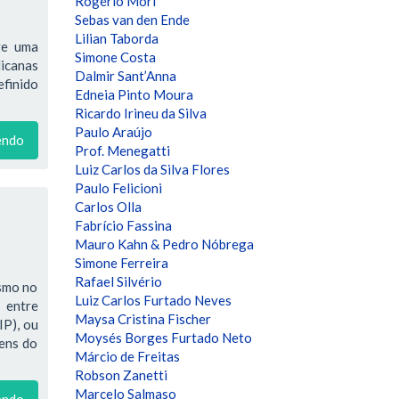
Rogério Mori
Sebas van den Ende
Lilian Taborda
ge uma
Simone Costa
licanas
Dalmir Sant’Anna
efinido
Edneia Pinto Moura
Ricardo Irineu da Silva
Paulo Araújo
endo
Prof. Menegatti
Luiz Carlos da Silva Flores
Paulo Felicioni
Carlos Olla
Fabrício Fassina
Mauro Kahn & Pedro Nóbrega
Simone Ferreira
Rafael Silvério
ismo no
Luiz Carlos Furtado Neves
 entre
Maysa Cristina Fischer
IP), ou
Moysés Borges Furtado Neto
bens do
Márcio de Freitas
Robson Zanetti
Marcelo Salmaso
endo