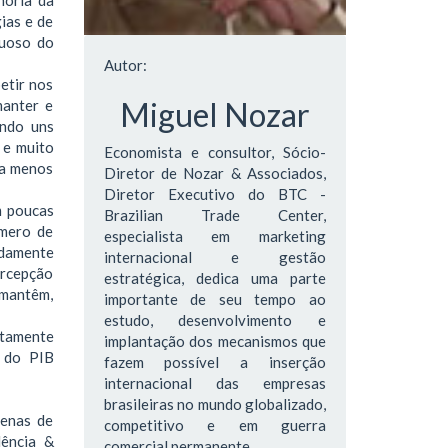
ias e de
tuoso do
Autor:
etir nos
Miguel Nozar
manter e
ando uns
 e muito
Economista e consultor, Sócio-
da menos
Diretor de Nozar & Associados,
Diretor Executivo do BTC -
m poucas
Brazilian Trade Center,
úmero de
especialista em marketing
adamente
internacional e gestão
ercepção
estratégica, dedica uma parte
 mantêm,
importante de seu tempo ao
estudo, desenvolvimento e
atamente
implantação dos mecanismos que
e do PIB
fazem possível a inserção
internacional das empresas
brasileiras no mundo globalizado,
zenas de
competitivo e em guerra
lência &
comercial permanente.