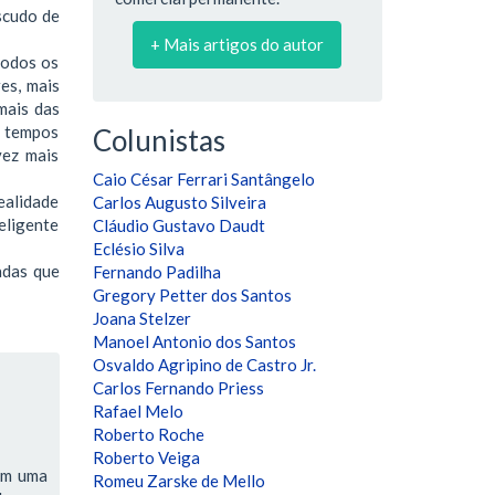
scudo de
+ Mais artigos do autor
todos os
es, mais
mais das
s tempos
Colunistas
vez mais
Caio César Ferrari Santângelo
realidade
Carlos Augusto Silveira
eligente
Cláudio Gustavo Daudt
Eclésio Silva
adas que
Fernando Padilha
Gregory Petter dos Santos
Joana Stelzer
Manoel Antonio dos Santos
Osvaldo Agripino de Castro Jr.
Carlos Fernando Priess
Rafael Melo
Roberto Roche
Roberto Veiga
têm uma
Romeu Zarske de Mello