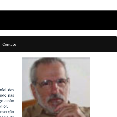
Contato
nial das
ando nas
go assim
rior.
inserção
horia da