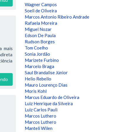
Wagner Campos
Soeli de Oliveira
Marcos Antonio Ribeiro Andrade
Rafaela Moreira
Miguel Nozar
Edson De Paula
Rudson Borges
Tom Coelho
a mais
Sonia Jordão
ndireta
Marizete Furbino
ciência
Marcelo Braga
Saul Brandalise Júnior
Helio Rebello
endo
Mauro Lourenço Dias
Moris Kohl
Marcus Eduardo de Oliveira
Luiz Henrique da Silveira
Luiz Carlos Pauli
Marcos Luthero
Marcos Luthero
Manteli Wilen