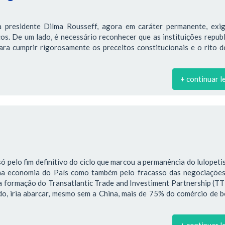
 presidente Dilma Rousseff, agora em caráter permanente, exi
os. De um lado, é necessário reconhecer que as instituições repub
ra cumprir rigorosamente os preceitos constitucionais e o rito d
+ continuar l
só pelo fim definitivo do ciclo que marcou a permanência do lulopet
na economia do País como também pelo fracasso das negociações
a formação do Transatlantic Trade and Investiment Partnership (TT
ado, iria abarcar, mesmo sem a China, mais de 75% do comércio de 
+ continuar l