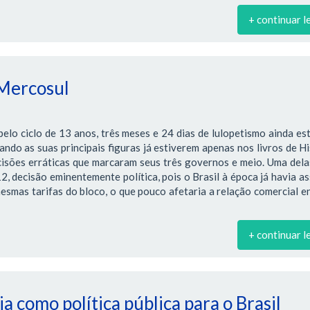
+ continuar l
 Mercosul
lo ciclo de 13 anos, três meses e 24 dias de lulopetismo ainda es
ndo as suas principais figuras já estiverem apenas nos livros de Hi
cisões erráticas que marcaram seus três governos e meio. Uma dela
 decisão eminentemente política, pois o Brasil à época já havia a
smas tarifas do bloco, o que pouco afetaria a relação comercial e
+ continuar l
a como política pública para o Brasil