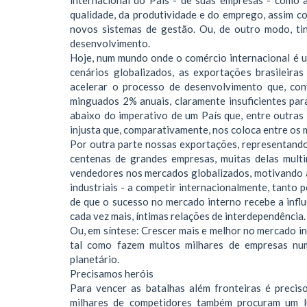
qualidade, da produtividade e do emprego, assim co
novos sistemas de gestão. Ou, de outro modo, tin
desenvolvimento.
Hoje, num mundo onde o comércio internacional é u
cenários globalizados, as exportações brasileira
acelerar o processo de desenvolvimento que, co
minguados 2% anuais, claramente insuficientes pa
abaixo do imperativo de um País que, entre outras
injusta que, comparativamente, nos coloca entre os 
Por outra parte nossas exportações, representand
centenas de grandes empresas, muitas delas multi
vendedores nos mercados globalizados, motivando 
industriais - a competir internacionalmente, tanto 
de que o sucesso no mercado interno recebe a infl
cada vez mais, íntimas relações de interdependência.
Ou, em síntese: Crescer mais e melhor no mercado i
tal como fazem muitos milhares de empresas num
planetário.
Precisamos heróis
Para vencer as batalhas além fronteiras é precis
milhares de competidores também procuram um lu