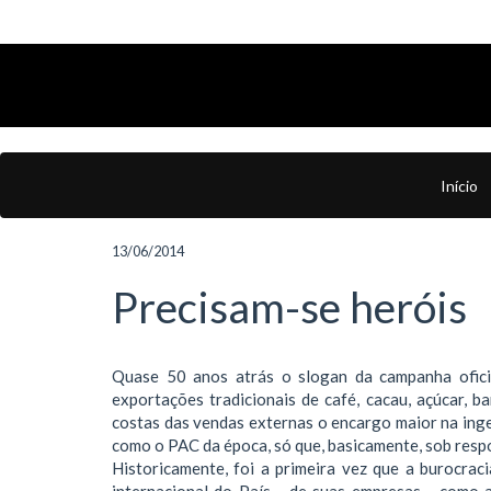
Início
13/06/2014
Precisam-se heróis
Quase 50 anos atrás o slogan da campanha oficia
exportações tradicionais de café, cacau, açúcar, 
costas das vendas externas o encargo maior na inge
como o PAC da época, só que, basicamente, sob resp
Historicamente, foi a primeira vez que a burocra
internacional do País - de suas empresas - como 