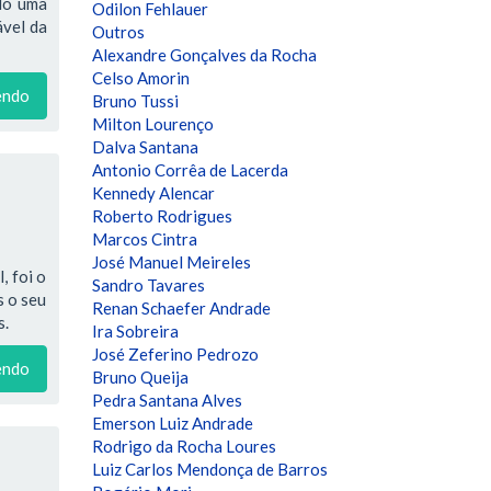
ndo uma
Odilon Fehlauer
ável da
Outros
Alexandre Gonçalves da Rocha
Celso Amorin
endo
Bruno Tussi
Milton Lourenço
Dalva Santana
Antonio Corrêa de Lacerda
Kennedy Alencar
Roberto Rodrigues
Marcos Cintra
José Manuel Meireles
, foi o
Sandro Tavares
s o seu
Renan Schaefer Andrade
s.
Ira Sobreira
José Zeferino Pedrozo
endo
Bruno Queija
Pedra Santana Alves
Emerson Luiz Andrade
Rodrigo da Rocha Loures
Luiz Carlos Mendonça de Barros