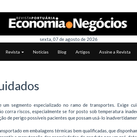
sexta, 07 de agosto de 2026
Revista
Notícias
Blog
Artigos
Assine a Revista
cuidados
e um segmento especializado no ramo de transportes. Exige cu
o corra riscos, especialmente se for posto sob temperatura inade
ação de perigo possíveis pacientes que possam usá-lo inadvertidamen
ransportado em embalagens térmicas bem qualificadas, que disponham
garantir a manutenção das propriedades do produto por um pré-det