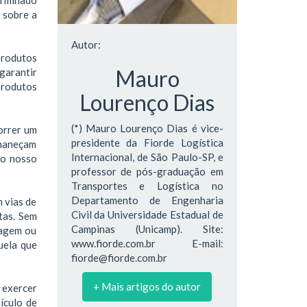
 sobre a
Autor:
produtos
Mauro
garantir
produtos
Lourenço Dias
(*) Mauro Lourenço Dias é vice-
correr um
presidente da Fiorde Logística
rmaneçam
Internacional, de São Paulo-SP, e
 o nosso
professor de pós-graduação em
Transportes e Logística no
Departamento de Engenharia
 vias de
Civil da Universidade Estadual de
tas. Sem
Campinas (Unicamp). Site:
hagem ou
www.fiorde.com.br E-mail:
uela que
fiorde@fiorde.com.br
+ Mais artigos do autor
 exercer
ículo de