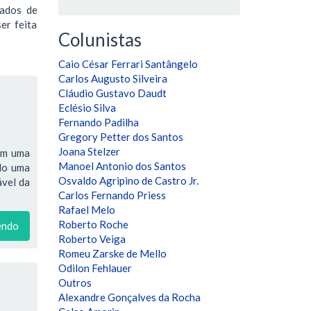
tados de
er feita
Colunistas
Caio César Ferrari Santângelo
Carlos Augusto Silveira
Cláudio Gustavo Daudt
Eclésio Silva
Fernando Padilha
Gregory Petter dos Santos
Joana Stelzer
têm uma
Manoel Antonio dos Santos
ndo uma
Osvaldo Agripino de Castro Jr.
ável da
Carlos Fernando Priess
Rafael Melo
Roberto Roche
endo
Roberto Veiga
Romeu Zarske de Mello
Odilon Fehlauer
Outros
Alexandre Gonçalves da Rocha