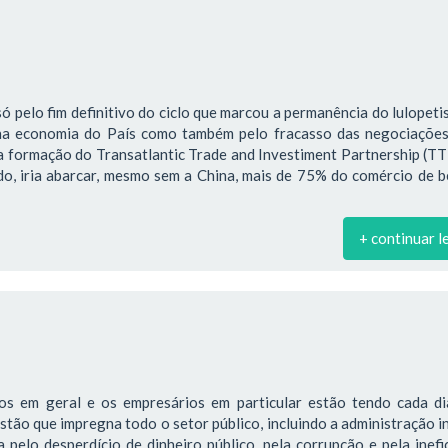
só pelo fim definitivo do ciclo que marcou a permanência do lulopet
na economia do País como também pelo fracasso das negociações
a formação do Transatlantic Trade and Investiment Partnership (TT
ado, iria abarcar, mesmo sem a China, mais de 75% do comércio de 
+ continuar l
os em geral e os empresários em particular estão tendo cada di
estão que impregna todo o setor público, incluindo a administração i
pelo desperdício de dinheiro público, pela corrupção e pela inefi