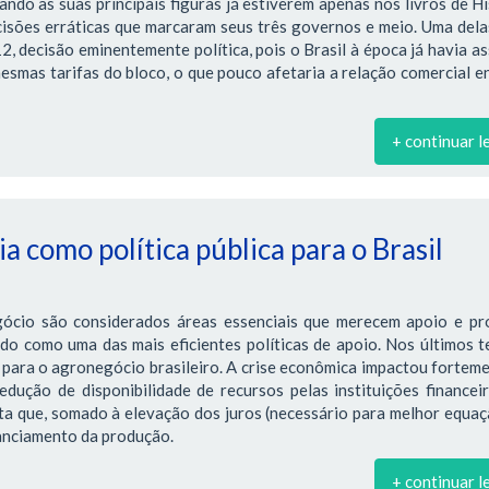
ndo as suas principais figuras já estiverem apenas nos livros de Hi
cisões erráticas que marcaram seus três governos e meio. Uma dela
 decisão eminentemente política, pois o Brasil à época já havia a
smas tarifas do bloco, o que pouco afetaria a relação comercial e
+ continuar l
a como política pública para o Brasil
gócio são considerados áreas essenciais que merecem apoio e pr
ado como uma das mais eficientes políticas de apoio. Nos últimos 
para o agronegócio brasileiro. A crise econômica impactou fortem
edução de disponibilidade de recursos pelas instituições financei
ta que, somado à elevação dos juros (necessário para melhor equa
nanciamento da produção.
+ continuar l