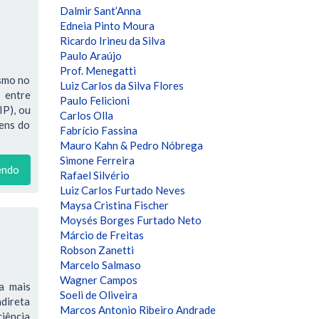
Dalmir Sant’Anna
Edneia Pinto Moura
Ricardo Irineu da Silva
Paulo Araújo
Prof. Menegatti
ismo no
Luiz Carlos da Silva Flores
 entre
Paulo Felicioni
IP), ou
Carlos Olla
bens do
Fabrício Fassina
Mauro Kahn & Pedro Nóbrega
Simone Ferreira
endo
Rafael Silvério
Luiz Carlos Furtado Neves
Maysa Cristina Fischer
Moysés Borges Furtado Neto
Márcio de Freitas
Robson Zanetti
Marcelo Salmaso
Wagner Campos
a mais
Soeli de Oliveira
ndireta
Marcos Antonio Ribeiro Andrade
ciência