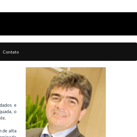
Contato
idados e
quada, o
te.
 de alta
erminado