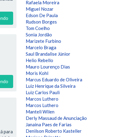
Rafaela Moreira
Miguel Nozar
Edson De Paula
endo
Rudson Borges
Tom Coelho
Sonia Jordão
Marizete Furbino
Marcelo Braga
Saul Brandalise Júnior
Helio Rebello
Mauro Lourenço Dias
Moris Kohl
Marcus Eduardo de Oliveira
endo
Luiz Henrique da Silveira
Luiz Carlos Pauli
Marcos Luthero
Marcos Luthero
Manteli Wilen
Derly Massaud de Anunciação
Janaina Paes de Farias
Denilson Roberto Kasteller
tá para