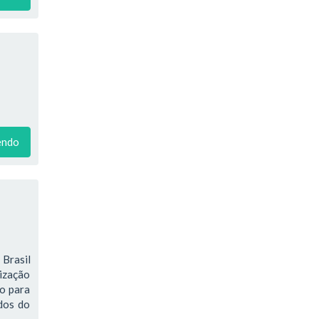
endo
Brasil
ização
do para
ados do