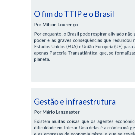
O fim do TTIP e o Brasil
Por
Milton Lourenço
Por enquanto, o Brasil pode respirar aliviado não 
poder e as graves consequências que redundou 
Estados Unidos (EUA) e União Europeia (UE) para 
apenas Parceria Transatlântica, que, se formaliz
planeta.
Gestão e infraestrutura
Por
Mário Lanznaster
Existem muitas coisas que os agentes econômic
dificuldade em tolerar. Uma delas é a crônica má g
e as empresas de economia mista, e que se revela 