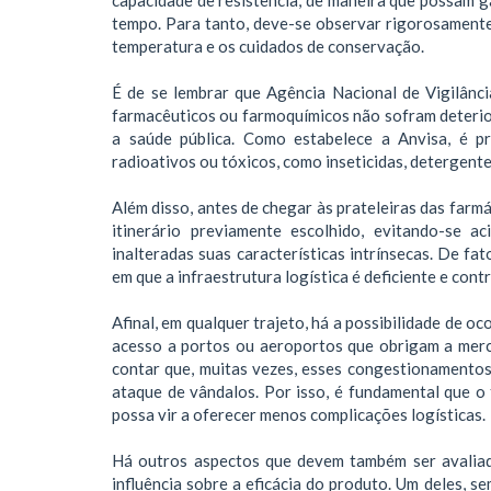
tempo. Para tanto, deve-se observar rigorosament
temperatura e os cuidados de conservação.
É de se lembrar que Agência Nacional de Vigilânci
farmacêuticos ou farmoquímicos não sofram deterio
a saúde pública. Como estabelece a Anvisa, é p
radioativos ou tóxicos, como inseticidas, detergente
Além disso, antes de chegar às prateleiras das farmá
itinerário previamente escolhido, evitando-se 
inalteradas suas características intrínsecas. De f
em que a infraestrutura logística é deficiente e cont
Afinal, em qualquer trajeto, há a possibilidade de 
acesso a portos ou aeroportos que obrigam a merc
contar que, muitas vezes, esses congestionamentos 
ataque de vândalos. Por isso, é fundamental que o 
possa vir a oferecer menos complicações logísticas.
Há outros aspectos que devem também ser avaliad
influência sobre a eficácia do produto. Um deles, s