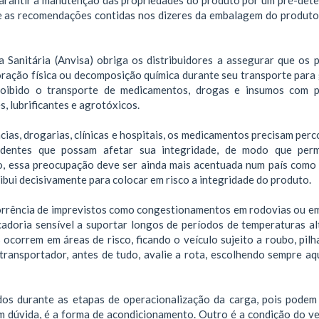
e as recomendações contidas nos dizeres da embalagem do produto
a Sanitária (Anvisa) obriga os distribuidores a assegurar que os 
ração física ou decomposição química durante seu transporte para 
roibido o transporte de medicamentos, drogas e insumos com 
s, lubrificantes e agrotóxicos.
cias, drogarias, clínicas e hospitais, os medicamentos precisam per
acidentes que possam afetar sua integridade, de modo que pe
ato, essa preocupação deve ser ainda mais acentuada num país como
ribui decisivamente para colocar em risco a integridade do produto.
ocorrência de imprevistos como congestionamentos em rodovias ou em
adoria sensível a suportar longos de períodos de temperaturas al
ocorrem em áreas de risco, ficando o veículo sujeito a roubo, pil
transportador, antes de tudo, avalie a rota, escolhendo sempre aq
os durante as etapas de operacionalização da carga, pois podem
em dúvida, é a forma de acondicionamento. Outro é a condição do ve