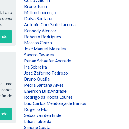
Celso Amorin
Bruno Tussi
, foi o
Milton Lourenço
s o seu
Dalva Santana
s.
Antonio Corrêa de Lacerda
Kennedy Alencar
endo
Roberto Rodrigues
Marcos Cintra
José Manuel Meireles
Sandro Tavares
Renan Schaefer Andrade
Ira Sobreira
José Zeferino Pedrozo
Bruno Queija
ge uma
Pedra Santana Alves
licanas
Emerson Luiz Andrade
efinido
Rodrigo da Rocha Loures
Luiz Carlos Mendonça de Barros
Rogério Mori
endo
Sebas van den Ende
Lilian Taborda
Simone Costa