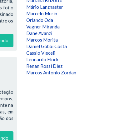
Mariana Brizotto
stória,
Mário Lanznaster
s foi o
Marcelo Murin
ssinado
Orlando Oda
ntre os
Vagner Miranda
Dane Avanzi
Marcos Morita
endo
Daniel Gobbi Costa
Cassio Vieceli
Leonardo Flock
Renan Rossi Diez
Marcos Antonio Zordan
oteção
tempos,
ente na
ras, em
ção dos
endo