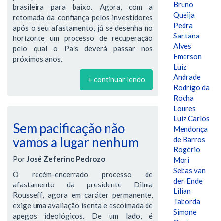
Bruno
brasileira para baixo. Agora, com a
Queija
retomada da confiança pelos investidores
Pedra
após o seu afastamento, já se desenha no
Santana
horizonte um processo de recuperação
Alves
pelo qual o País deverá passar nos
Emerson
próximos anos.
Luiz
Andrade
+ continuar lendo
Rodrigo da
Rocha
Loures
Luiz Carlos
Sem pacificação não
Mendonça
vamos a lugar nenhum
de Barros
Rogério
Por
José Zeferino Pedrozo
Mori
Sebas van
O recém-encerrado processo de
den Ende
afastamento da presidente Dilma
Lilian
Rousseff, agora em caráter permanente,
Taborda
exige uma avaliação isenta e escoimada de
Simone
apegos ideológicos. De um lado, é