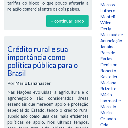
tarifas do bloco, o que pouco afetaria a
Marcos
relação comercial entre os dois países.
Luthero
Manteli
+ continuar lendo
Wilen
Derly
Massaud de
Anunciação
Janaina
Crédito rural e sua
Paes de
importância como
Farias
política pública para o
Denilson
Roberto
Brasil
Kasteller
Mariana
Por
Mário Lanznaster
Brizotto
Nas Nações evoluídas, a agricultura e o
Mário
agronegócio são considerados áreas
Lanznaster
essenciais que merecem apoio e proteção
Marcelo
especial do Estado, tendo o crédito rural
Murin
subsidiado como uma das mais eficientes
Orlando
políticas de apoio. Nos últimos tempos,
Oda
esse tema tem sido objeto de grande