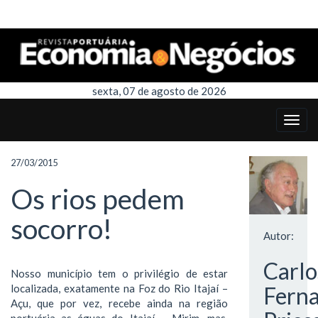
sexta, 07 de agosto de 2026
27/03/2015
Os rios pedem
socorro!
Autor:
Carlo
Nosso município tem o privilégio de estar
localizada, exatamente na Foz do Rio Itajaí –
Fern
Açu, que por vez, recebe ainda na região
portuária as águas do Itajaí – Mirim, mas,