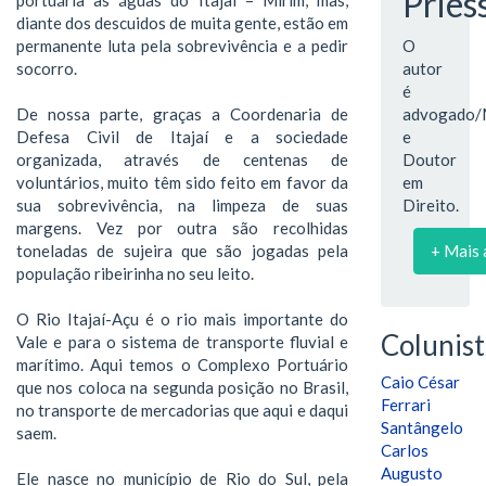
Pries
diante dos descuidos de muita gente, estão em
permanente luta pela sobrevivência e a pedir
O
socorro.
autor
é
De nossa parte, graças a Coordenaria de
advogado/
Defesa Civil de Itajaí e a sociedade
e
organizada, através de centenas de
Doutor
voluntários, muito têm sido feito em favor da
em
sua sobrevivência, na limpeza de suas
Direito.
margens. Vez por outra são recolhidas
toneladas de sujeira que são jogadas pela
+ Mais 
população ribeirinha no seu leito.
O Rio Itajaí-Açu é o rio mais importante do
Colunist
Vale e para o sistema de transporte fluvial e
marítimo. Aqui temos o Complexo Portuário
Caio César
que nos coloca na segunda posição no Brasil,
Ferrari
no transporte de mercadorias que aqui e daqui
Santângelo
saem.
Carlos
Augusto
Ele nasce no município de Rio do Sul, pela