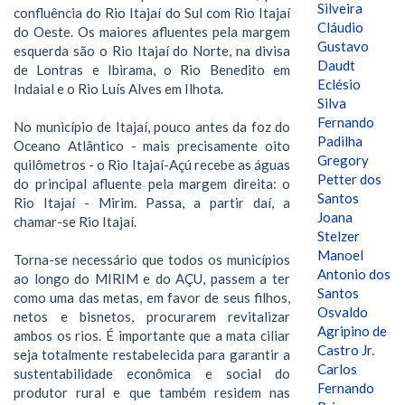
Silveira
confluência do Rio Itajaí do Sul com Rio Itajaí
Cláudio
do Oeste. Os maiores afluentes pela margem
Gustavo
esquerda são o Rio Itajaí do Norte, na divisa
Daudt
de Lontras e Ibirama, o Rio Benedito em
Eclésio
Indaial e o Rio Luís Alves em Ilhota.
Silva
Fernando
No município de Itajaí, pouco antes da foz do
Padilha
Oceano Atlântico - mais precisamente oito
Gregory
quilômetros - o Rio Itajaí-Açú recebe as águas
Petter dos
do principal afluente pela margem direita: o
Santos
Rio Itajaí - Mirim. Passa, a partir daí, a
Joana
chamar-se Rio Itajaí.
Stelzer
Manoel
Torna-se necessário que todos os municípios
Antonio dos
ao longo do MIRIM e do AÇU, passem a ter
Santos
como uma das metas, em favor de seus filhos,
Osvaldo
netos e bisnetos, procurarem revitalizar
Agripino de
ambos os rios. É importante que a mata ciliar
Castro Jr.
seja totalmente restabelecida para garantir a
Carlos
sustentabilidade econômica e social do
Fernando
produtor rural e que também residem nas