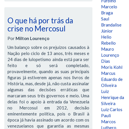
Furbino
Marcelo
Braga
O que há por trás da
Saul
Brandalise
crise no Mercosul
Júnior
Helio
Por
Milton Lourenço
Rebello
Um balanço sobre os prejuízos causados à
Mauro
Nação pelo ciclo de 13 anos, três meses e
Lourenço
24 dias de lulopetismo ainda está para ser
Dias
feito e só será completado,
Moris Kohl
provavelmente, quando as suas principais
Marcus
figuras já estiverem apenas nos livros de
Eduardo de
História, mas, desde já, não custa assinalar
Oliveira
algumas das decisões erráticas que
Luiz
marcaram seus três governos e meio. Uma
Henrique da
delas foi o apoio à entrada da Venezuela
Silveira
no Mercosul em 2012, decisão
Luiz Carlos
eminentemente política, pois o Brasil à
Pauli
época já havia assinado um acordo com os
Marcos
venezuelanos que garantia as mesmas
Luthero