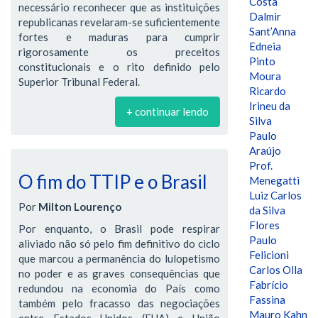
Costa
necessário reconhecer que as instituições
Dalmir
republicanas revelaram-se suficientemente
Sant’Anna
fortes e maduras para cumprir
Edneia
rigorosamente os preceitos
Pinto
constitucionais e o rito definido pelo
Moura
Superior Tribunal Federal.
Ricardo
Irineu da
+ continuar lendo
Silva
Paulo
Araújo
Prof.
O fim do TTIP e o Brasil
Menegatti
Luiz Carlos
Por
Milton Lourenço
da Silva
Flores
Por enquanto, o Brasil pode respirar
Paulo
aliviado não só pelo fim definitivo do ciclo
Felicioni
que marcou a permanência do lulopetismo
Carlos Olla
no poder e as graves consequências que
Fabrício
redundou na economia do País como
Fassina
também pelo fracasso das negociações
Mauro Kahn
entre Estados Unidos (EUA) e União