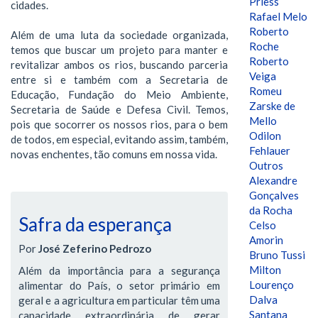
Priess
cidades.
Rafael Melo
Roberto
Além de uma luta da sociedade organizada,
Roche
temos que buscar um projeto para manter e
Roberto
revitalizar ambos os rios, buscando parceria
Veiga
entre si e também com a Secretaria de
Romeu
Educação, Fundação do Meio Ambiente,
Zarske de
Secretaria de Saúde e Defesa Civil. Temos,
Mello
pois que socorrer os nossos rios, para o bem
Odilon
de todos, em especial, evitando assim, também,
Fehlauer
novas enchentes, tão comuns em nossa vida.
Outros
Alexandre
Gonçalves
da Rocha
Safra da esperança
Celso
Amorin
Por
José Zeferino Pedrozo
Bruno Tussi
Milton
Além da importância para a segurança
Lourenço
alimentar do País, o setor primário em
Dalva
geral e a agricultura em particular têm uma
Santana
capacidade extraordinária de gerar