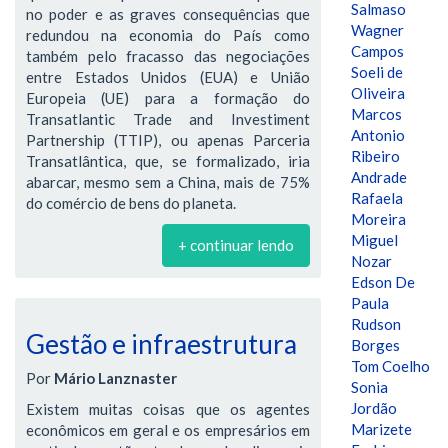
Salmaso
no poder e as graves consequências que
Wagner
redundou na economia do País como
Campos
também pelo fracasso das negociações
Soeli de
entre Estados Unidos (EUA) e União
Oliveira
Europeia (UE) para a formação do
Marcos
Transatlantic Trade and Investiment
Antonio
Partnership (TTIP), ou apenas Parceria
Ribeiro
Transatlântica, que, se formalizado, iria
Andrade
abarcar, mesmo sem a China, mais de 75%
Rafaela
do comércio de bens do planeta.
Moreira
Miguel
+ continuar lendo
Nozar
Edson De
Paula
Rudson
Gestão e infraestrutura
Borges
Tom Coelho
Por
Mário Lanznaster
Sonia
Jordão
Existem muitas coisas que os agentes
Marizete
econômicos em geral e os empresários em