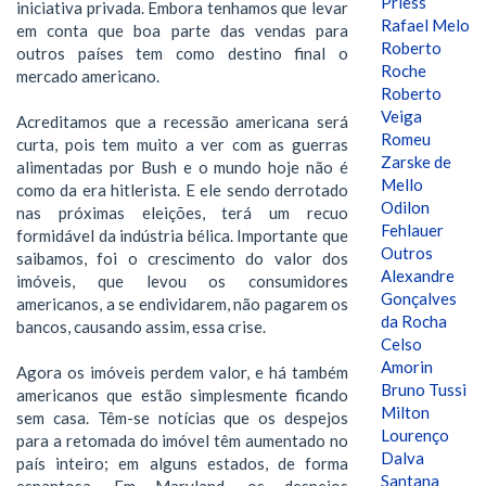
Priess
iniciativa privada. Embora tenhamos que levar
Rafael Melo
em conta que boa parte das vendas para
Roberto
outros países tem como destino final o
Roche
mercado americano.
Roberto
Veiga
Acreditamos que a recessão americana será
Romeu
curta, pois tem muito a ver com as guerras
Zarske de
alimentadas por Bush e o mundo hoje não é
Mello
como da era hitlerista. E ele sendo derrotado
Odilon
nas próximas eleições, terá um recuo
Fehlauer
formidável da indústria bélica. Importante que
Outros
saibamos, foi o crescimento do valor dos
Alexandre
imóveis, que levou os consumidores
Gonçalves
americanos, a se endividarem, não pagarem os
da Rocha
bancos, causando assim, essa crise.
Celso
Amorin
Agora os imóveis perdem valor, e há também
Bruno Tussi
americanos que estão simplesmente ficando
Milton
sem casa. Têm-se notícias que os despejos
Lourenço
para a retomada do imóvel têm aumentado no
Dalva
país inteiro; em alguns estados, de forma
Santana
espantosa. Em Maryland, os despejos