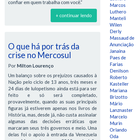
confiar em quem trabalha com você.”
Marcos
Luthero
+ continuar lendo
Manteli
Wilen
Derly
Massaud de
O que há por trás da
Anunciação
Janaina
crise no Mercosul
Paes de
Farias
Por
Milton Lourenço
Denilson
Um balanço sobre os prejuízos causados à
Roberto
Nação pelo ciclo de 13 anos, três meses e
Kasteller
24 dias de lulopetismo ainda está para ser
Mariana
feito e só será completado,
Brizotto
provavelmente, quando as suas principais
Mário
figuras já estiverem apenas nos livros de
Lanznaster
História, mas, desde já, não custa assinalar
Marcelo
algumas das decisões erráticas que
Murin
marcaram seus três governos e meio. Uma
Orlando
delas foi o apoio à entrada da Venezuela
Oda