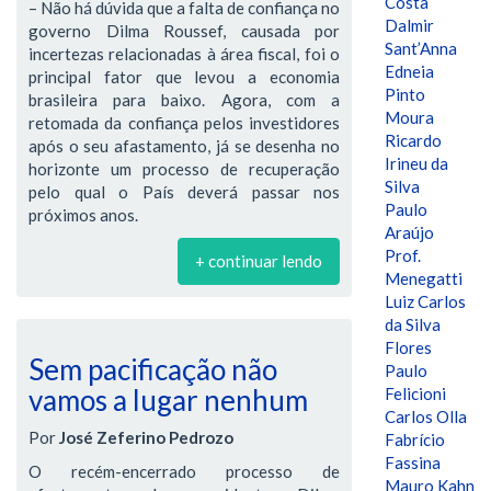
Costa
– Não há dúvida que a falta de confiança no
Dalmir
governo Dilma Roussef, causada por
Sant’Anna
incertezas relacionadas à área fiscal, foi o
Edneia
principal fator que levou a economia
Pinto
brasileira para baixo. Agora, com a
Moura
retomada da confiança pelos investidores
Ricardo
após o seu afastamento, já se desenha no
Irineu da
horizonte um processo de recuperação
Silva
pelo qual o País deverá passar nos
Paulo
próximos anos.
Araújo
Prof.
+ continuar lendo
Menegatti
Luiz Carlos
da Silva
Flores
Sem pacificação não
Paulo
vamos a lugar nenhum
Felicioni
Carlos Olla
Por
José Zeferino Pedrozo
Fabrício
Fassina
O recém-encerrado processo de
Mauro Kahn