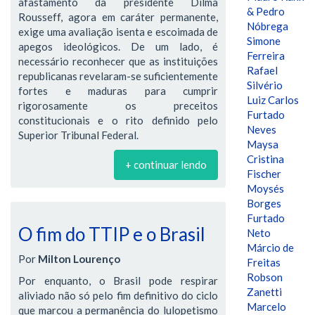
afastamento da presidente Dilma
& Pedro
Rousseff, agora em caráter permanente,
Nóbrega
exige uma avaliação isenta e escoimada de
Simone
apegos ideológicos. De um lado, é
Ferreira
necessário reconhecer que as instituições
Rafael
republicanas revelaram-se suficientemente
Silvério
fortes e maduras para cumprir
Luiz Carlos
rigorosamente os preceitos
Furtado
constitucionais e o rito definido pelo
Neves
Superior Tribunal Federal.
Maysa
Cristina
+ continuar lendo
Fischer
Moysés
Borges
Furtado
O fim do TTIP e o Brasil
Neto
Márcio de
Por
Milton Lourenço
Freitas
Robson
Por enquanto, o Brasil pode respirar
Zanetti
aliviado não só pelo fim definitivo do ciclo
Marcelo
que marcou a permanência do lulopetismo