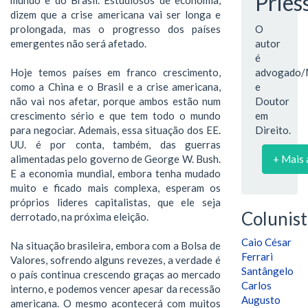
Pries
dizem que a crise americana vai ser longa e
prolongada, mas o progresso dos países
O
emergentes não será afetado.
autor
é
Hoje temos países em franco crescimento,
advogado/
como a China e o Brasil e a crise americana,
e
não vai nos afetar, porque ambos estão num
Doutor
crescimento sério e que tem todo o mundo
em
para negociar. Ademais, essa situação dos EE.
Direito.
UU. é por conta, também, das guerras
alimentadas pelo governo de George W. Bush.
+ Mais 
E a economia mundial, embora tenha mudado
muito e ficado mais complexa, esperam os
próprios lideres capitalistas, que ele seja
Colunist
derrotado, na próxima eleição.
Caio César
Na situação brasileira, embora com a Bolsa de
Ferrari
Valores, sofrendo alguns revezes, a verdade é
Santângelo
o país continua crescendo graças ao mercado
Carlos
interno, e podemos vencer apesar da recessão
Augusto
americana. O mesmo acontecerá com muitos