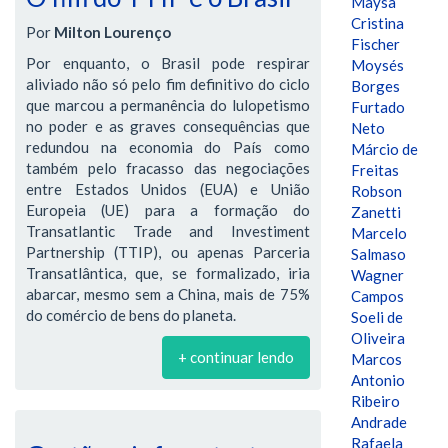
Maysa
Cristina
Por
Milton Lourenço
Fischer
Por enquanto, o Brasil pode respirar
Moysés
aliviado não só pelo fim definitivo do ciclo
Borges
que marcou a permanência do lulopetismo
Furtado
no poder e as graves consequências que
Neto
redundou na economia do País como
Márcio de
também pelo fracasso das negociações
Freitas
entre Estados Unidos (EUA) e União
Robson
Europeia (UE) para a formação do
Zanetti
Transatlantic Trade and Investiment
Marcelo
Partnership (TTIP), ou apenas Parceria
Salmaso
Transatlântica, que, se formalizado, iria
Wagner
abarcar, mesmo sem a China, mais de 75%
Campos
do comércio de bens do planeta.
Soeli de
Oliveira
+ continuar lendo
Marcos
Antonio
Ribeiro
Andrade
Rafaela