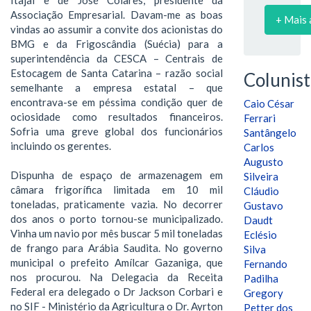
Associação Empresarial. Davam-me as boas
+ Mais 
vindas ao assumir a convite dos acionistas do
BMG e da Frigoscândia (Suécia) para a
superintendência da CESCA – Centrais de
Estocagem de Santa Catarina – razão social
Colunist
semelhante a empresa estatal – que
encontrava-se em péssima condição quer de
Caio César
ociosidade como resultados financeiros.
Ferrari
Sofria uma greve global dos funcionários
Santângelo
incluindo os gerentes.
Carlos
Augusto
Dispunha de espaço de armazenagem em
Silveira
câmara frigorífica limitada em 10 mil
Cláudio
toneladas, praticamente vazia. No decorrer
Gustavo
dos anos o porto tornou-se municipalizado.
Daudt
Vinha um navio por mês buscar 5 mil toneladas
Eclésio
de frango para Arábia Saudita. No governo
Silva
municipal o prefeito Amílcar Gazaniga, que
Fernando
nos procurou. Na Delegacia da Receita
Padilha
Federal era delegado o Dr Jackson Corbari e
Gregory
no SIF - Ministério da Agricultura o Dr. Ayrton
Petter dos