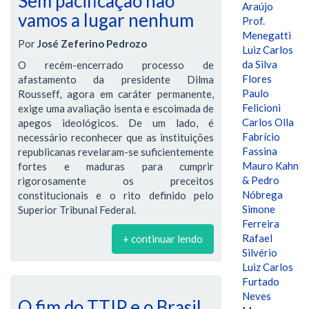
Sem pacificação não
Araújo
vamos a lugar nenhum
Prof.
Menegatti
Por
José Zeferino Pedrozo
Luiz Carlos
da Silva
O recém-encerrado processo de
Flores
afastamento da presidente Dilma
Paulo
Rousseff, agora em caráter permanente,
Felicioni
exige uma avaliação isenta e escoimada de
Carlos Olla
apegos ideológicos. De um lado, é
Fabrício
necessário reconhecer que as instituições
Fassina
republicanas revelaram-se suficientemente
Mauro Kahn
fortes e maduras para cumprir
& Pedro
rigorosamente os preceitos
Nóbrega
constitucionais e o rito definido pelo
Simone
Superior Tribunal Federal.
Ferreira
Rafael
+ continuar lendo
Silvério
Luiz Carlos
Furtado
Neves
O fim do TTIP e o Brasil