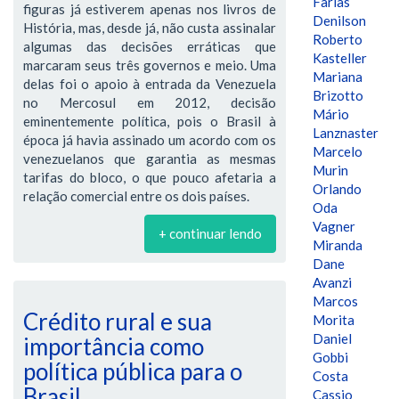
Farias
figuras já estiverem apenas nos livros de
Denilson
História, mas, desde já, não custa assinalar
Roberto
algumas das decisões erráticas que
Kasteller
marcaram seus três governos e meio. Uma
Mariana
delas foi o apoio à entrada da Venezuela
Brizotto
no Mercosul em 2012, decisão
Mário
eminentemente política, pois o Brasil à
Lanznaster
época já havia assinado um acordo com os
Marcelo
venezuelanos que garantia as mesmas
Murin
tarifas do bloco, o que pouco afetaria a
Orlando
relação comercial entre os dois países.
Oda
Vagner
+ continuar lendo
Miranda
Dane
Avanzi
Marcos
Crédito rural e sua
Morita
Daniel
importância como
Gobbi
política pública para o
Costa
Brasil
Cassio