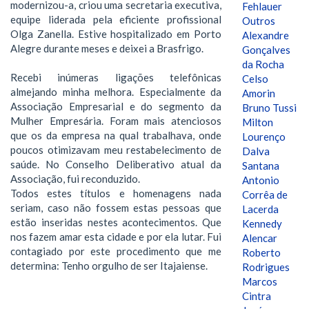
modernizou-a, criou uma secretaria executiva,
Fehlauer
equipe liderada pela eficiente profissional
Outros
Olga Zanella. Estive hospitalizado em Porto
Alexandre
Alegre durante meses e deixei a Brasfrigo.
Gonçalves
da Rocha
Recebi inúmeras ligações telefônicas
Celso
almejando minha melhora. Especialmente da
Amorin
Associação Empresarial e do segmento da
Bruno Tussi
Mulher Empresária. Foram mais atenciosos
Milton
que os da empresa na qual trabalhava, onde
Lourenço
poucos otimizavam meu restabelecimento de
Dalva
saúde. No Conselho Deliberativo atual da
Santana
Associação, fui reconduzido.
Antonio
Todos estes títulos e homenagens nada
Corrêa de
seriam, caso não fossem estas pessoas que
Lacerda
estão inseridas nestes acontecimentos. Que
Kennedy
nos fazem amar esta cidade e por ela lutar. Fui
Alencar
contagiado por este procedimento que me
Roberto
determina: Tenho orgulho de ser Itajaiense.
Rodrigues
Marcos
Cintra