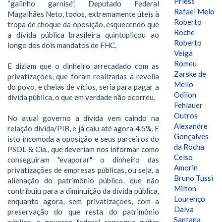
Priess
“galinho garnisé”, Deputado Federal
Rafael Melo
Magalhães Neto, todos, extremamente úteis à
Roberto
tropa de choque da oposição, esquecendo que
Roche
a dívida pública brasileira quintuplicou ao
Roberto
longo dos dois mandatos de FHC.
Veiga
Romeu
E diziam que o dinheiro arrecadado com as
Zarske de
privatizações, que foram realizadas a revelia
Mello
do povo, e cheias de vícios, seria para pagar a
Odilon
dívida pública, o que em verdade não ocorreu.
Fehlauer
Outros
No atual governo a divida vem caindo na
Alexandre
relação dívida/PIB, e já caiu até agora 4,5%. E
Gonçalves
isto incomoda a oposição e seus parceiros do
da Rocha
PSOL & Cia., que deveriam nos informar como
Celso
conseguiram "evaporar" o dinheiro das
Amorin
privatizações de empresas públicas, ou seja, a
Bruno Tussi
alienação do patrimônio público, que não
Milton
contribuiu para a diminuição da dívida pública,
Lourenço
enquanto agora, sem privatizações, com a
Dalva
preservação do que resta do patrimônio
Santana
público, o governo federal consegue quitar