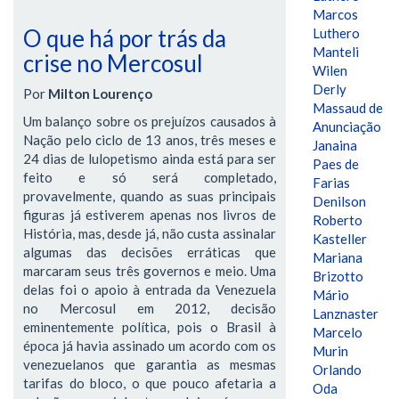
Marcos
O que há por trás da
Luthero
Manteli
crise no Mercosul
Wilen
Derly
Por
Milton Lourenço
Massaud de
Um balanço sobre os prejuízos causados à
Anunciação
Nação pelo ciclo de 13 anos, três meses e
Janaina
24 dias de lulopetismo ainda está para ser
Paes de
feito e só será completado,
Farias
provavelmente, quando as suas principais
Denilson
figuras já estiverem apenas nos livros de
Roberto
História, mas, desde já, não custa assinalar
Kasteller
algumas das decisões erráticas que
Mariana
marcaram seus três governos e meio. Uma
Brizotto
delas foi o apoio à entrada da Venezuela
Mário
no Mercosul em 2012, decisão
Lanznaster
eminentemente política, pois o Brasil à
Marcelo
época já havia assinado um acordo com os
Murin
venezuelanos que garantia as mesmas
Orlando
tarifas do bloco, o que pouco afetaria a
Oda