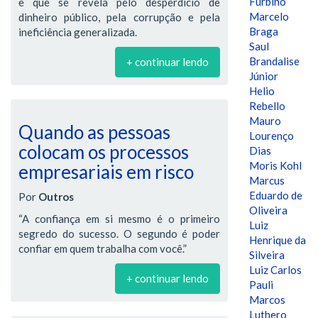
Furbino
e que se revela pelo desperdício de
Marcelo
dinheiro público, pela corrupção e pela
Braga
ineficiência generalizada.
Saul
Brandalise
+ continuar lendo
Júnior
Helio
Rebello
Mauro
Quando as pessoas
Lourenço
colocam os processos
Dias
Moris Kohl
empresariais em risco
Marcus
Eduardo de
Por
Outros
Oliveira
“A confiança em si mesmo é o primeiro
Luiz
segredo do sucesso. O segundo é poder
Henrique da
confiar em quem trabalha com você.”
Silveira
Luiz Carlos
+ continuar lendo
Pauli
Marcos
Luthero