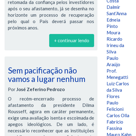
Costa
retomada da confiança pelos investidores
Dalmir
após o seu afastamento, já se desenha no
Sant’Anna
horizonte um processo de recuperação
Edneia
pelo qual o País deverá passar nos
Pinto
próximos anos.
Moura
Ricardo
+ continuar lendo
Irineu da
Silva
Paulo
Araújo
Sem pacificação não
Prof.
vamos a lugar nenhum
Menegatti
Luiz Carlos
Por
José Zeferino Pedrozo
da Silva
Flores
O recém-encerrado processo de
Paulo
afastamento da presidente Dilma
Felicioni
Rousseff, agora em caráter permanente,
Carlos Olla
exige uma avaliação isenta e escoimada de
Fabrício
apegos ideológicos. De um lado, é
Fassina
necessário reconhecer que as instituições
Mauro Kahn