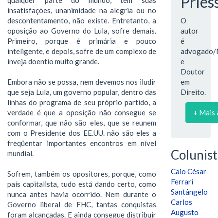
Pries
insatisfações, unanimidade na alegria ou no
descontentamento, não existe. Entretanto, a
O
oposição ao Governo do Lula, sofre demais.
autor
Primeiro, porque é primária e pouco
é
inteligente, e depois, sofre de um complexo de
advogado/
inveja doentio muito grande.
e
Doutor
Embora não se possa, nem devemos nos iludir
em
que seja Lula, um governo popular, dentro das
Direito.
linhas do programa de seu próprio partido, a
verdade é que a oposição não consegue se
+ Mais 
conformar, que não são eles, que se reunem
com o Presidente dos EE.UU. não são eles a
freqüentar importantes encontros em nível
Colunist
mundial.
Caio César
Sofrem, também os opositores, porque, como
Ferrari
país capitalista, tudo está dando certo, como
Santângelo
nunca antes havia ocorrido. Nem durante o
Carlos
Governo liberal de FHC, tantas conquistas
Augusto
foram alcançadas. E ainda consegue distribuir