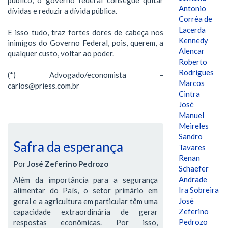
Antonio
dívidas e reduzir a dívida pública.
Corrêa de
Lacerda
E isso tudo, traz fortes dores de cabeça nos
Kennedy
inimigos do Governo Federal, pois, querem, a
Alencar
qualquer custo, voltar ao poder.
Roberto
Rodrigues
(*) Advogado/economista –
Marcos
carlos@priess.com.br
Cintra
José
Manuel
Meireles
Sandro
Safra da esperança
Tavares
Renan
Por
José Zeferino Pedrozo
Schaefer
Andrade
Além da importância para a segurança
Ira Sobreira
alimentar do País, o setor primário em
José
geral e a agricultura em particular têm uma
Zeferino
capacidade extraordinária de gerar
Pedrozo
respostas econômicas. Por isso,