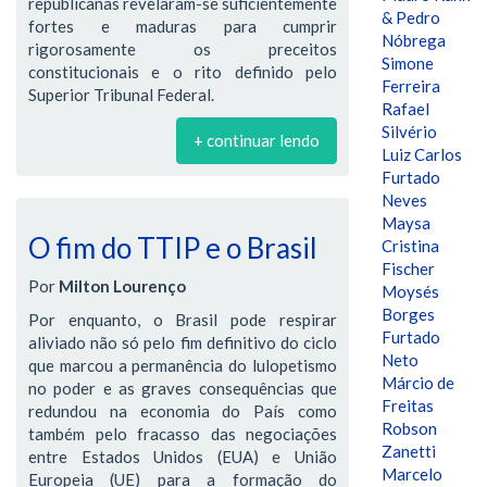
republicanas revelaram-se suficientemente
& Pedro
fortes e maduras para cumprir
Nóbrega
rigorosamente os preceitos
Simone
constitucionais e o rito definido pelo
Ferreira
Superior Tribunal Federal.
Rafael
Silvério
+ continuar lendo
Luiz Carlos
Furtado
Neves
Maysa
O fim do TTIP e o Brasil
Cristina
Fischer
Por
Milton Lourenço
Moysés
Borges
Por enquanto, o Brasil pode respirar
Furtado
aliviado não só pelo fim definitivo do ciclo
Neto
que marcou a permanência do lulopetismo
Márcio de
no poder e as graves consequências que
Freitas
redundou na economia do País como
Robson
também pelo fracasso das negociações
Zanetti
entre Estados Unidos (EUA) e União
Marcelo
Europeia (UE) para a formação do