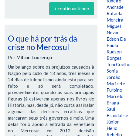
Ribeiro
Andrade
+ continuar lendo
Rafaela
Moreira
Miguel
Nozar
O que há por trás da
Edson De
crise no Mercosul
Paula
Rudson
Por
Milton Lourenço
Borges
Tom Coelho
Um balanço sobre os prejuízos causados à
Sonia
Nação pelo ciclo de 13 anos, três meses e
Jordão
24 dias de lulopetismo ainda está para ser
Marizete
feito e só será completado,
Furbino
provavelmente, quando as suas principais
Marcelo
figuras já estiverem apenas nos livros de
Braga
História, mas, desde já, não custa assinalar
Saul
algumas das decisões erráticas que
Brandalise
marcaram seus três governos e meio. Uma
Júnior
delas foi o apoio à entrada da Venezuela
Helio
no Mercosul em 2012, decisão
Rebello