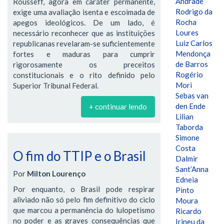
Andrade
Rousseff, agora em caráter permanente,
Rodrigo da
exige uma avaliação isenta e escoimada de
Rocha
apegos ideológicos. De um lado, é
Loures
necessário reconhecer que as instituições
Luiz Carlos
republicanas revelaram-se suficientemente
Mendonça
fortes e maduras para cumprir
de Barros
rigorosamente os preceitos
Rogério
constitucionais e o rito definido pelo
Mori
Superior Tribunal Federal.
Sebas van
den Ende
+ continuar lendo
Lilian
Taborda
Simone
Costa
O fim do TTIP e o Brasil
Dalmir
Sant’Anna
Por
Milton Lourenço
Edneia
Por enquanto, o Brasil pode respirar
Pinto
aliviado não só pelo fim definitivo do ciclo
Moura
que marcou a permanência do lulopetismo
Ricardo
no poder e as graves consequências que
Irineu da