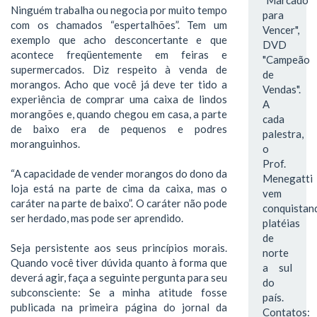
Ninguém trabalha ou negocia por muito tempo
para
com os chamados “espertalhões”. Tem um
Vencer",
exemplo que acho desconcertante e que
DVD
acontece freqüentemente em feiras e
"Campeão
supermercados. Diz respeito à venda de
de
morangos. Acho que você já deve ter tido a
Vendas".
experiência de comprar uma caixa de lindos
A
morangões e, quando chegou em casa, a parte
cada
de baixo era de pequenos e podres
palestra,
moranguinhos.
o
Prof.
“A capacidade de vender morangos do dono da
Menegatti
loja está na parte de cima da caixa, mas o
vem
caráter na parte de baixo”. O caráter não pode
conquistan
ser herdado, mas pode ser aprendido.
platéias
de
Seja persistente aos seus princípios morais.
norte
Quando você tiver dúvida quanto à forma que
a sul
deverá agir, faça a seguinte pergunta para seu
do
subconsciente: Se a minha atitude fosse
país.
publicada na primeira página do jornal da
Contatos: