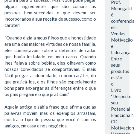
Prof.
alguns ingredientes que são comuns às
Menegatti
pessoas bem-sucedidas e que devem ser
é
incorporados à sua receita de sucesso, como o
conferenci
caráter!
em
Vendas,
“Quando dizia a meus filhos que a honestidade
Motivação
era uma das maiores virtudes de nossa família,
e
eles comentavam sobre o detector de radar
Liderança.
que havia instalado em meu carro. Quando
Entre
lhes falava sobre bebida, eles olhavam como
seus
nossos convidados se comportavam. É mais
produtos
fácil pregar a idoneidade, o bom caráter, do
estão:
que praticá-los, e os filhos são especialmente
o
bons para enxergar as diferenças entre o que
Livro
os pais pregam e o que praticam.”
"Desperte
seu
Aquela antiga e sábia frase que afirma que as
Potencial
palavras movem, mas os exemplos arrastam,
Emocional",
mostra o tipo de pessoa que você é com os
CD
amigos, em casa e nos negócios.
Motivacion
"Marcado