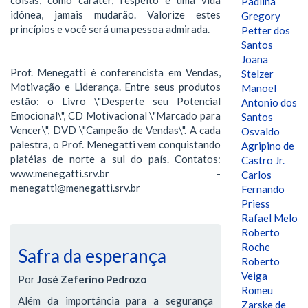
Padilha
idônea, jamais mudarão. Valorize estes
Gregory
princípios e você será uma pessoa admirada.
Petter dos
Santos
Joana
Prof. Menegatti é conferencista em Vendas,
Stelzer
Motivação e Liderança. Entre seus produtos
Manoel
estão: o Livro \"Desperte seu Potencial
Antonio dos
Emocional\", CD Motivacional \"Marcado para
Santos
Vencer\", DVD \"Campeão de Vendas\". A cada
Osvaldo
palestra, o Prof. Menegatti vem conquistando
Agripino de
platéias de norte a sul do país. Contatos:
Castro Jr.
www.menegatti.srv.br -
Carlos
menegatti@menegatti.srv.br
Fernando
Priess
Rafael Melo
Roberto
Roche
Safra da esperança
Roberto
Veiga
Por
José Zeferino Pedrozo
Romeu
Além da importância para a segurança
Zarske de