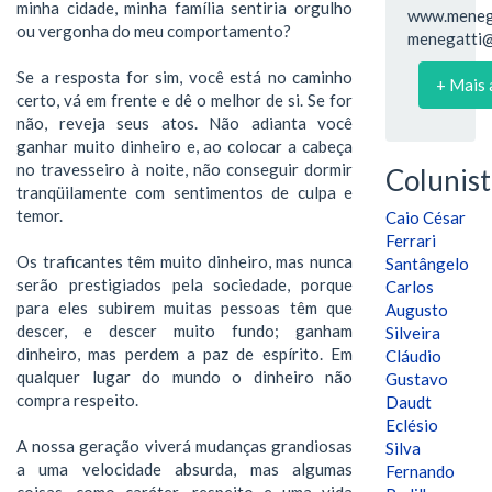
minha cidade, minha família sentiria orgulho
www.menega
ou vergonha do meu comportamento?
menegatti@
Se a resposta for sim, você está no caminho
+ Mais 
certo, vá em frente e dê o melhor de si. Se for
não, reveja seus atos. Não adianta você
ganhar muito dinheiro e, ao colocar a cabeça
no travesseiro à noite, não conseguir dormir
Colunist
tranqüilamente com sentimentos de culpa e
temor.
Caio César
Ferrari
Os traficantes têm muito dinheiro, mas nunca
Santângelo
serão prestigiados pela sociedade, porque
Carlos
para eles subirem muitas pessoas têm que
Augusto
descer, e descer muito fundo; ganham
Silveira
dinheiro, mas perdem a paz de espírito. Em
Cláudio
qualquer lugar do mundo o dinheiro não
Gustavo
compra respeito.
Daudt
Eclésio
A nossa geração viverá mudanças grandiosas
Silva
a uma velocidade absurda, mas algumas
Fernando
coisas, como caráter, respeito e uma vida