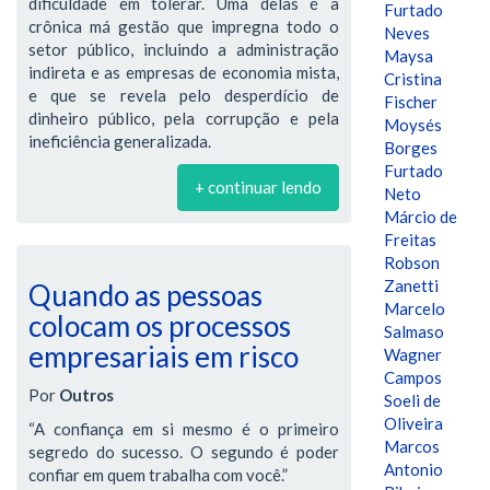
dificuldade em tolerar. Uma delas é a
Furtado
crônica má gestão que impregna todo o
Neves
setor público, incluindo a administração
Maysa
indireta e as empresas de economia mista,
Cristina
e que se revela pelo desperdício de
Fischer
dinheiro público, pela corrupção e pela
Moysés
ineficiência generalizada.
Borges
Furtado
+ continuar lendo
Neto
Márcio de
Freitas
Robson
Zanetti
Quando as pessoas
Marcelo
colocam os processos
Salmaso
empresariais em risco
Wagner
Campos
Por
Outros
Soeli de
Oliveira
“A confiança em si mesmo é o primeiro
Marcos
segredo do sucesso. O segundo é poder
Antonio
confiar em quem trabalha com você.”