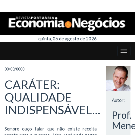
quinta, 06 de agosto de 2026
00/00/0000
CARÁTER:
QUALIDADE
Autor:
INDISPENSÁVEL...
Prof.
Mene
Sempre ouço falar que não existe receita
pronta para o sucesso. Mas você pode pegar