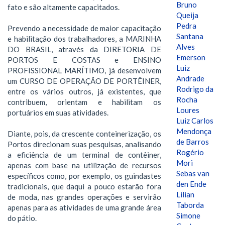
Bruno
fato e são altamente capacitados.
Queija
Pedra
Prevendo a necessidade de maior capacitação
Santana
e habilitação dos trabalhadores, a MARINHA
Alves
DO BRASIL, através da DIRETORIA DE
Emerson
PORTOS E COSTAS e ENSINO
Luiz
PROFISSIONAL MARÍTIMO, já desenvolvem
Andrade
um CURSO DE OPERAÇÃO DE PORTÊINER,
Rodrigo da
entre os vários outros, já existentes, que
Rocha
contribuem, orientam e habilitam os
Loures
portuários em suas atividades.
Luiz Carlos
Mendonça
Diante, pois, da crescente conteinerização, os
de Barros
Portos direcionam suas pesquisas, analisando
Rogério
a eficiência de um terminal de contêiner,
Mori
apenas com base na utilização de recursos
Sebas van
específicos como, por exemplo, os guindastes
den Ende
tradicionais, que daqui a pouco estarão fora
Lilian
de moda, nas grandes operações e servirão
Taborda
apenas para as atividades de uma grande área
Simone
do pátio.