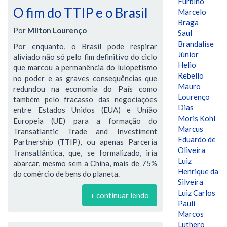
Furbino
O fim do TTIP e o Brasil
Marcelo
Braga
Por
Milton Lourenço
Saul
Brandalise
Por enquanto, o Brasil pode respirar
Júnior
aliviado não só pelo fim definitivo do ciclo
Helio
que marcou a permanência do lulopetismo
Rebello
no poder e as graves consequências que
Mauro
redundou na economia do País como
Lourenço
também pelo fracasso das negociações
Dias
entre Estados Unidos (EUA) e União
Moris Kohl
Europeia (UE) para a formação do
Marcus
Transatlantic Trade and Investiment
Eduardo de
Partnership (TTIP), ou apenas Parceria
Oliveira
Transatlântica, que, se formalizado, iria
Luiz
abarcar, mesmo sem a China, mais de 75%
Henrique da
do comércio de bens do planeta.
Silveira
Luiz Carlos
+ continuar lendo
Pauli
Marcos
Luthero