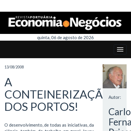
quinta, 06 de agosto de 2026
13/08/2008
A
CONTEINERIZAÇÃO
Autor:
DOS PORTOS!
Carlo
Fern
O desenvolvimento, de todas as iniciativas, da
ciência, também, do trabalho em geral, levou