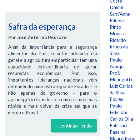
Costa
Dalmir
Sant’Anna
Edneia
Safra da esperança
Pinto
Moura
Por
José Zeferino Pedrozo
Ricardo
Irineu da
Além da importância para a segurança
Silva
alimentar do País, o setor primário em
Paulo
geral e a agricultura em particular têm uma
Araújo
capacidade extraordinária de gerar
Prof.
respostas econômicas. Por isso,
Menegatti
importantes lideranças nacionais vêm
Luiz Carlos
defendendo uma estratégia de Estado – e
da Silva
não apenas de governo – para o
Flores
agronegócio brasileiro, como a saída mais
Paulo
rápida e mais viável da crise em que se
Felicioni
meteu o Brasil.
Carlos Olla
Fabrício
+ continuar lendo
Fassina
Mauro Kahn