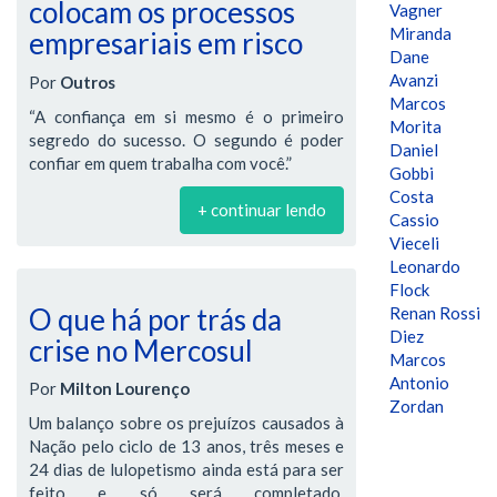
colocam os processos
Vagner
Miranda
empresariais em risco
Dane
Avanzi
Por
Outros
Marcos
“A confiança em si mesmo é o primeiro
Morita
segredo do sucesso. O segundo é poder
Daniel
confiar em quem trabalha com você.”
Gobbi
Costa
+ continuar lendo
Cassio
Vieceli
Leonardo
Flock
O que há por trás da
Renan Rossi
Diez
crise no Mercosul
Marcos
Antonio
Por
Milton Lourenço
Zordan
Um balanço sobre os prejuízos causados à
Nação pelo ciclo de 13 anos, três meses e
24 dias de lulopetismo ainda está para ser
feito e só será completado,