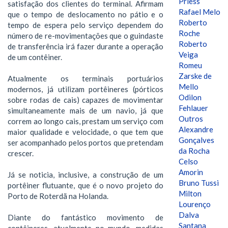
Priess
satisfação dos clientes do terminal. Afirmam
Rafael Melo
que o tempo de deslocamento no pátio e o
Roberto
tempo de espera pelo serviço dependem do
Roche
número de re-movimentações que o guindaste
Roberto
de transferência irá fazer durante a operação
Veiga
de um contêiner.
Romeu
Zarske de
Atualmente os terminais portuários
Mello
modernos, já utilizam portêineres (pórticos
Odilon
sobre rodas de cais) capazes de movimentar
Fehlauer
simultaneamente mais de um navio, já que
Outros
correm ao longo cais, prestam um serviço com
Alexandre
maior qualidade e velocidade, o que tem que
Gonçalves
ser acompanhado pelos portos que pretendam
da Rocha
crescer.
Celso
Amorin
Já se noticia, inclusive, a construção de um
Bruno Tussi
portêiner flutuante, que é o novo projeto do
Milton
Porto de Roterdã na Holanda.
Lourenço
Dalva
Diante do fantástico movimento de
Santana
contêineres, atualmente no mundo, medidas