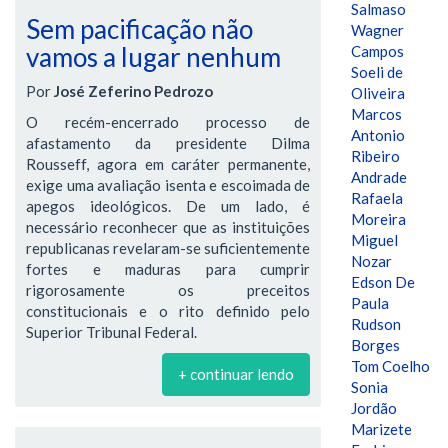
Salmaso
Sem pacificação não
Wagner
vamos a lugar nenhum
Campos
Soeli de
Por
José Zeferino Pedrozo
Oliveira
Marcos
O recém-encerrado processo de
Antonio
afastamento da presidente Dilma
Ribeiro
Rousseff, agora em caráter permanente,
Andrade
exige uma avaliação isenta e escoimada de
Rafaela
apegos ideológicos. De um lado, é
Moreira
necessário reconhecer que as instituições
Miguel
republicanas revelaram-se suficientemente
Nozar
fortes e maduras para cumprir
Edson De
rigorosamente os preceitos
Paula
constitucionais e o rito definido pelo
Rudson
Superior Tribunal Federal.
Borges
Tom Coelho
+ continuar lendo
Sonia
Jordão
Marizete