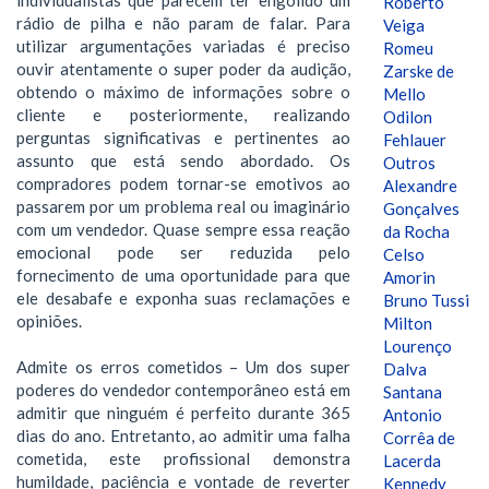
Roberto
rádio de pilha e não param de falar. Para
Veiga
utilizar argumentações variadas é preciso
Romeu
ouvir atentamente o super poder da audição,
Zarske de
obtendo o máximo de informações sobre o
Mello
cliente e posteriormente, realizando
Odilon
perguntas significativas e pertinentes ao
Fehlauer
assunto que está sendo abordado. Os
Outros
compradores podem tornar-se emotivos ao
Alexandre
passarem por um problema real ou imaginário
Gonçalves
com um vendedor. Quase sempre essa reação
da Rocha
emocional pode ser reduzida pelo
Celso
fornecimento de uma oportunidade para que
Amorin
ele desabafe e exponha suas reclamações e
Bruno Tussi
opiniões.
Milton
Lourenço
Admite os erros cometidos – Um dos super
Dalva
poderes do vendedor contemporâneo está em
Santana
admitir que ninguém é perfeito durante 365
Antonio
dias do ano. Entretanto, ao admitir uma falha
Corrêa de
cometida, este profissional demonstra
Lacerda
humildade, paciência e vontade de reverter
Kennedy