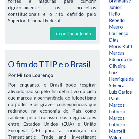
Brandalise
fortes e maduras para cumprir
Júnior
rigorosamente os preceitos
Helio
constitucionais e o rito definido pelo
Rebello
Superior Tribunal Federal.
Mauro
Lourenço
+ continuar lendo
Dias
Moris Kohl
Marcus
Eduardo de
O fim do TTIP e o Brasil
Oliveira
Luiz
Por
Milton Lourenço
Henrique da
Por enquanto, o Brasil pode respirar
Silveira
aliviado não só pelo fim definitivo do ciclo
Luiz Carlos
que marcou a permanência do lulopetismo
Pauli
no poder e as graves consequências que
Marcos
redundou na economia do País como
Luthero
também pelo fracasso das negociações
Marcos
entre Estados Unidos (EUA) e União
Luthero
Europeia (UE) para a formação do
Manteli
Transatlantic Trade and Investiment
Wilen