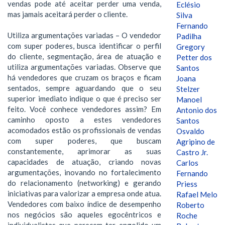
vendas pode até aceitar perder uma venda,
Eclésio
mas jamais aceitará perder o cliente.
Silva
Fernando
Utiliza argumentações variadas – O vendedor
Padilha
com super poderes, busca identificar o perfil
Gregory
do cliente, segmentação, área de atuação e
Petter dos
utiliza argumentações variadas. Observe que
Santos
há vendedores que cruzam os braços e ficam
Joana
sentados, sempre aguardando que o seu
Stelzer
superior imediato indique o que é preciso ser
Manoel
feito. Você conhece vendedores assim? Em
Antonio dos
caminho oposto a estes vendedores
Santos
acomodados estão os profissionais de vendas
Osvaldo
com super poderes, que buscam
Agripino de
constantemente, aprimorar as suas
Castro Jr.
capacidades de atuação, criando novas
Carlos
argumentações, inovando no fortalecimento
Fernando
do relacionamento (networking) e gerando
Priess
iniciativas para valorizar a empresa onde atua.
Rafael Melo
Vendedores com baixo índice de desempenho
Roberto
nos negócios são aqueles egocêntricos e
Roche
individualistas que parecem ter engolido um