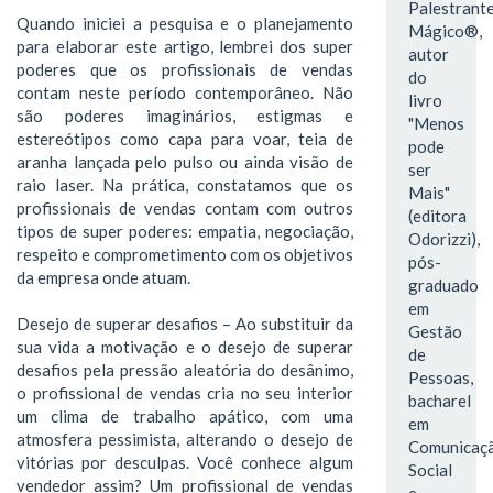
Palestrant
Quando iniciei a pesquisa e o planejamento
Mágico®,
para elaborar este artigo, lembrei dos super
autor
poderes que os profissionais de vendas
do
contam neste período contemporâneo. Não
livro
são poderes imaginários, estigmas e
"Menos
estereótipos como capa para voar, teia de
pode
aranha lançada pelo pulso ou ainda visão de
ser
raio laser. Na prática, constatamos que os
Mais"
profissionais de vendas contam com outros
(editora
tipos de super poderes: empatia, negociação,
Odorizzi),
respeito e comprometimento com os objetivos
pós-
da empresa onde atuam.
graduado
em
Desejo de superar desafios – Ao substituir da
Gestão
sua vida a motivação e o desejo de superar
de
desafios pela pressão aleatória do desânimo,
Pessoas,
o profissional de vendas cria no seu interior
bacharel
um clima de trabalho apático, com uma
em
atmosfera pessimista, alterando o desejo de
Comunicaç
vitórias por desculpas. Você conhece algum
Social
vendedor assim? Um profissional de vendas
e