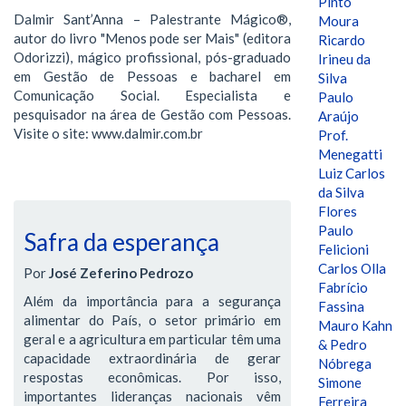
Pinto
Dalmir Sant’Anna – Palestrante Mágico®,
Moura
autor do livro "Menos pode ser Mais" (editora
Ricardo
Odorizzi), mágico profissional, pós-graduado
Irineu da
em Gestão de Pessoas e bacharel em
Silva
Comunicação Social. Especialista e
Paulo
pesquisador na área de Gestão com Pessoas.
Araújo
Visite o site: www.dalmir.com.br
Prof.
Menegatti
Luiz Carlos
da Silva
Flores
Paulo
Safra da esperança
Felicioni
Carlos Olla
Por
José Zeferino Pedrozo
Fabrício
Além da importância para a segurança
Fassina
alimentar do País, o setor primário em
Mauro Kahn
geral e a agricultura em particular têm uma
& Pedro
capacidade extraordinária de gerar
Nóbrega
respostas econômicas. Por isso,
Simone
importantes lideranças nacionais vêm
Ferreira