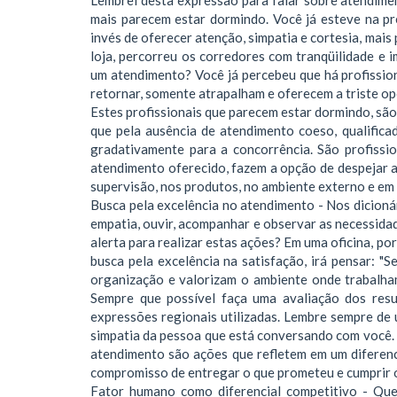
mais parecem estar dormindo. Você já esteve na p
invés de oferecer atenção, simpatia e cortesia, mai
loja, percorreu os corredores com tranqüilidade e
um atendimento? Você já percebeu que há profission
retornar, somente atrapalham e oferecem a triste op
Estes profissionais que parecem estar dormindo, sã
que pela ausência de atendimento coeso, qualifica
gradativamente para a concorrência. São profissi
atendimento oferecido, fazem a opção de despejar a 
supervisão, nos produtos, no ambiente externo e em
Busca pela excelência no atendimento - Nos dicioná
empatia, ouvir, acompanhar e observar as necessidad
alerta para realizar estas ações? Em uma oficina, po
busca pela excelência na satisfação, irá pensar: "
organização e valorizam o ambiente onde trabalham
Sempre que possível faça uma avaliação dos resul
expressões regionais utilizadas. Lembre sempre de u
simpatia da pessoa que está conversando com você. 
atendimento são ações que refletem em um diferenc
compromisso de entregar o que prometeu e cumprir o
Fator humano como diferencial competitivo - Qu