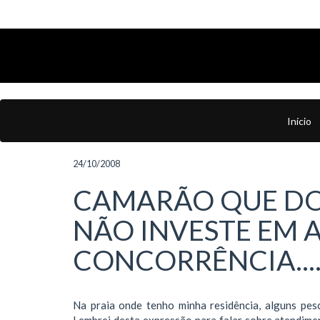
Início
24/10/2008
CAMARÃO QUE DOR
NÃO INVESTE EM 
CONCORRÊNCIA...
Na praia onde tenho minha residência, alguns pe
Lembrei desta expressão para falar sobre atendimen