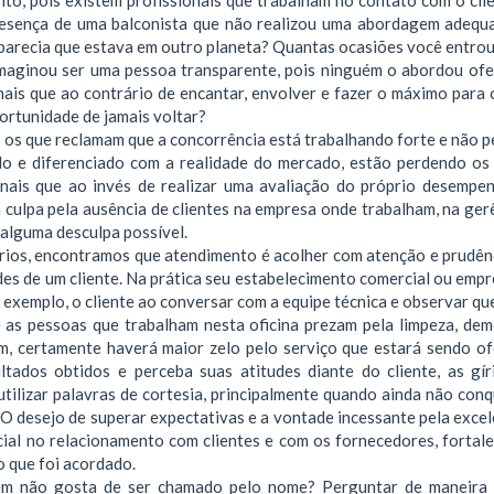
resença de uma balconista que não realizou uma abordagem adequ
s parecia que estava em outro planeta? Quantas ocasiões você entro
 imaginou ser uma pessoa transparente, pois ninguém o abordou of
ais que ao contrário de encantar, envolver e fazer o máximo para o
ortunidade de jamais voltar?
o os que reclamam que a concorrência está trabalhando forte e não 
do e diferenciado com a realidade do mercado, estão perdendo os 
onais que ao invés de realizar uma avaliação do próprio desempe
culpa pela ausência de clientes na empresa onde trabalham, na gerê
 alguma desculpa possível.
rios, encontramos que atendimento é acolher com atenção e prudênc
es de um cliente. Na prática seu estabelecimento comercial ou empr
r exemplo, o cliente ao conversar com a equipe técnica e observar q
Se as pessoas que trabalham nesta oficina prezam pela limpeza, de
, certamente haverá maior zelo pelo serviço que estará sendo ofe
tados obtidos e perceba suas atitudes diante do cliente, as gír
tilizar palavras de cortesia, principalmente quando ainda não conq
O desejo de superar expectativas e a vontade incessante pela excel
ial no relacionamento com clientes e com os fornecedores, fortal
 que foi acordado.
em não gosta de ser chamado pelo nome? Perguntar de maneira 