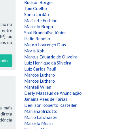
Rudson Borges
Tom Coelho
Sonia Jordão
Marizete Furbino
ismo no
Marcelo Braga
 entre
Saul Brandalise Júnior
IP), ou
Helio Rebello
bens do
Mauro Lourenço Dias
Moris Kohl
Marcus Eduardo de Oliveira
endo
Luiz Henrique da Silveira
Luiz Carlos Pauli
Marcos Luthero
Marcos Luthero
Manteli Wilen
Derly Massaud de Anunciação
Janaina Paes de Farias
Denilson Roberto Kasteller
a mais
Mariana Brizotto
ndireta
Mário Lanznaster
ciência
Marcelo Murin