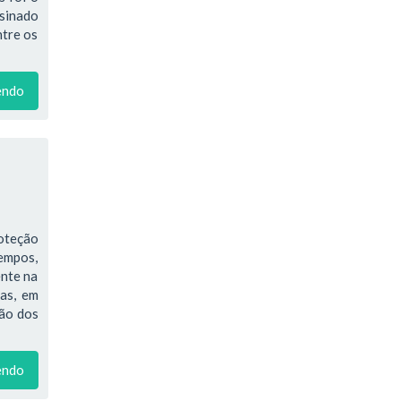
ssinado
ntre os
endo
oteção
tempos,
ente na
ras, em
ção dos
endo