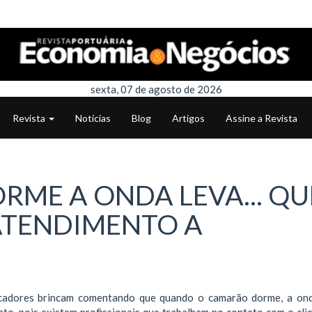
sexta, 07 de agosto de 2026
Revista
Notícias
Blog
Artigos
Assine a Revista
ME A ONDA LEVA... Q
ATENDIMENTO A
.
scadores brincam comentando que quando o camarão dorme, a onda
to, pois existem profissionais que trabalham no contato com o clie