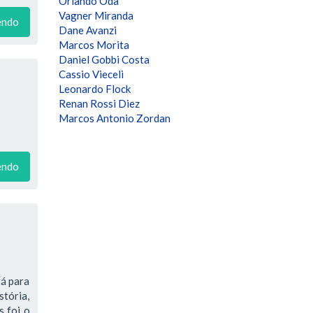
Orlando Oda
Vagner Miranda
endo
Dane Avanzi
Marcos Morita
Daniel Gobbi Costa
Cassio Vieceli
Leonardo Flock
Renan Rossi Diez
Marcos Antonio Zordan
endo
tá para
stória,
s foi o