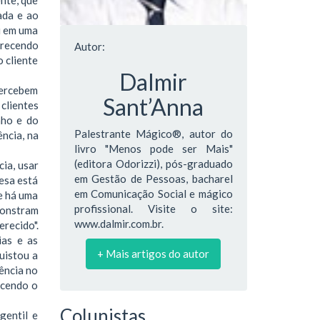
ada e ao
u em uma
erecendo
Autor:
 cliente
Dalmir
percebem
Sant’Anna
clientes
nho e do
Palestrante Mágico®, autor do
ncia, na
livro "Menos pode ser Mais"
(editora Odorizzi), pós-graduado
ia, usar
em Gestão de Pessoas, bacharel
esa está
em Comunicação Social e mágico
ue há uma
profissional. Visite o site:
monstram
www.dalmir.com.br.
recido".
ias e as
+ Mais artigos do autor
uistou a
ência no
ecendo o
Colunistas
gentil e