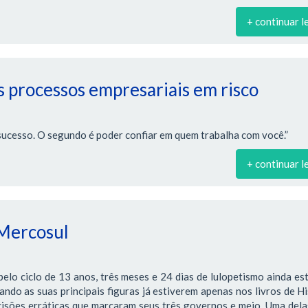
+ continuar l
 processos empresariais em risco
sucesso. O segundo é poder confiar em quem trabalha com você.”
+ continuar l
 Mercosul
lo ciclo de 13 anos, três meses e 24 dias de lulopetismo ainda es
ndo as suas principais figuras já estiverem apenas nos livros de Hi
cisões erráticas que marcaram seus três governos e meio. Uma dela