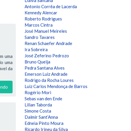
Dalva Santana
Antonio Corrêa de Lacerda
Kennedy Alencar
Roberto Rodrigues
Marcos Cintra
José Manuel Meireles
Sandro Tavares
Renan Schaefer Andrade
Ira Sobreira
José Zeferino Pedrozo
têm uma
Bruno Queija
ndo uma
Pedra Santana Alves
ável da
Emerson Luiz Andrade
Rodrigo da Rocha Loures
Luiz Carlos Mendonça de Barros
endo
Rogério Mori
Sebas van den Ende
Lilian Taborda
Simone Costa
Dalmir Sant’Anna
Edneia Pinto Moura
Ricardo Irineu da Silva