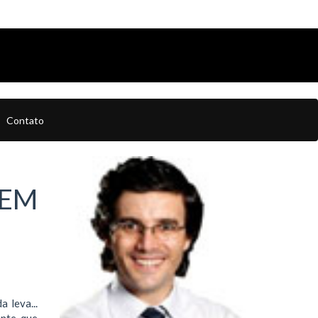
Contato
UEM
 leva...
nte, que