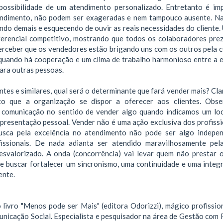
ossibilidade de um atendimento personalizado. Entretanto é im
endimento, não podem ser exageradas e nem tampouco ausente. Na
do demais e esquecendo de ouvir as reais necessidades do cliente. U
erencial competitivo, mostrando que todos os colaboradores pre
 perceber que os vendedores estão brigando uns com os outros pela 
 quando há cooperação e um clima de trabalho harmonioso entre a e
ara outras pessoas.
tes e similares, qual será o determinante que fará vender mais? Cl
to que a organização se dispor a oferecer aos clientes. Obs
 comunicação no sentido de vender algo quando indicamos um loc
presentação pessoal. Vender não é uma ação exclusiva dos profissi
usca pela excelência no atendimento não pode ser algo indepe
fissionais. De nada adianta ser atendido maravilhosamente pel
desvalorizado. A onda (concorrência) vai levar quem não prestar 
 e buscar fortalecer um sincronismo, uma continuidade e uma integ
ente.
livro "Menos pode ser Mais" (editora Odorizzi), mágico profission
icação Social. Especialista e pesquisador na área de Gestão com 