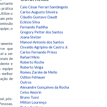
portante
Caio César Ferrari Santângelo
 prática
Carlos Augusto Silveira
tilize o
Cláudio Gustavo Daudt
zam pelo
Eclésio Silva
comissão
Fernando Padilha
quipe, o
Gregory Petter dos Santos
Joana Stelzer
Manoel Antonio dos Santos
aramente
Osvaldo Agripino de Castro Jr.
erve que
Carlos Fernando Priess
al a ser
Rafael Melo
onais de
Roberto Roche
ndente e
Roberto Veiga
a equipe
Romeu Zarske de Mello
o melhor
Odilon Fehlauer
ração de
Outros
Alexandre Gonçalves da Rocha
Celso Amorin
Bruno Tussi
al, pós-
Milton Lourenço
Pessoas.