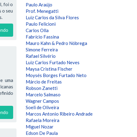
, foi o
Paulo Araújo
s o seu
Prof. Menegatti
s.
Luiz Carlos da Silva Flores
Paulo Felicioni
endo
Carlos Olla
Fabrício Fassina
Mauro Kahn & Pedro Nóbrega
Simone Ferreira
Rafael Silvério
Luiz Carlos Furtado Neves
Maysa Cristina Fischer
Moysés Borges Furtado Neto
ge uma
Márcio de Freitas
licanas
Robson Zanetti
efinido
Marcelo Salmaso
Wagner Campos
Soeli de Oliveira
endo
Marcos Antonio Ribeiro Andrade
Rafaela Moreira
Miguel Nozar
Edson De Paula