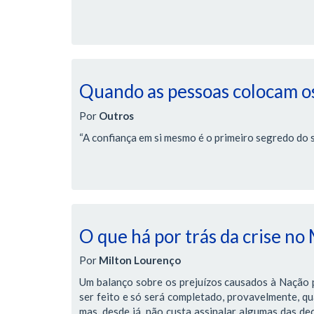
Quando as pessoas colocam os
Por
Outros
“A confiança em si mesmo é o primeiro segredo do 
O que há por trás da crise no
Por
Milton Lourenço
Um balanço sobre os prejuízos causados à Nação pe
ser feito e só será completado, provavelmente, qua
mas, desde já, não custa assinalar algumas das de