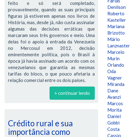
Farias
feito e só será completado,
Denilson
provavelmente, quando as suas principais
Roberto
figuras já estiverem apenas nos livros de
Kasteller
História, mas, desde já, não custa assinalar
Mariana
algumas das decisões erráticas que
Brizotto
marcaram seus três governos e meio. Uma
Mário
delas foi o apoio à entrada da Venezuela
Lanznaster
no Mercosul em 2012, decisão
Marcelo
eminentemente política, pois o Brasil à
Murin
época já havia assinado um acordo com os
Orlando
venezuelanos que garantia as mesmas
Oda
tarifas do bloco, o que pouco afetaria a
Vagner
relação comercial entre os dois países.
Miranda
Dane
+ continuar lendo
Avanzi
Marcos
Morita
Daniel
Crédito rural e sua
Gobbi
Costa
importância como
Cassio