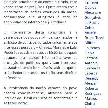
situação semelhante ao exemplo citado, caso
Fehlauer
venha gerar-se prejuízos. Quem arcará com a
Outros
indenização de cofres exauridos da nação,
Alexandre
considerando que atingimos o teto de
Gonçalves
endividamento interno de R$ 1 trilhão?
da Rocha
Celso
O interessante desta conjuntura é a
Amorin
passividade dos povos latinos, submetidos na
Bruno Tussi
ambição de políticos voltados unicamente aos
Milton
interesses pessoais – Chavéz, Morales e Lula.
Lourenço
Poderão repetir-se fatos da história nos quais
Dalva
desmoronaram países. Não será através da
Santana
proteção de políticos que visam interesses
Antonio
pessoais obtendo formidáveis salários, que os
Corrêa de
trabalhadores brasileiros terão seus direitos
Lacerda
defendidos.
Kennedy
Alencar
A intolerância da nação através do povo
Roberto
poderá convulsionar-se, atraindo para o
Rodrigues
interior do Brasil os riscos de tormentas que
Marcos
se fazem notar.
Cintra