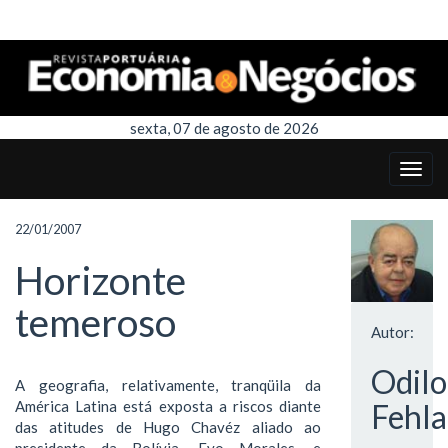
sexta, 07 de agosto de 2026
22/01/2007
Horizonte
temeroso
Autor:
Odil
A geografia, relativamente, tranqüila da
América Latina está exposta a riscos diante
Fehla
das atitudes de Hugo Chavéz aliado ao
presidente da Bolívia, Evo Morales, e