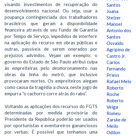
visando investimentos de recuperação do
Santos
desenvolvimento nacional. Ou seja, usar a
Joana
poupança contingenciada dos trabalhadores
Stelzer
brasileiros que geram a disponibilidade
Manoel
financeira através de seu Fundo de Garantia
Antonio dos
por Tempo de Serviço, impedidos de interferir
Santos
na aplicação do recurso em obras públicas e
Osvaldo
outras, passíveis de serem onerados por
Agripino de
prejuízos advindos. Vejam um exemplo: o
Castro Jr.
governo do Estado de São Paulo atribui culpa
Carlos
às empreiteiras pelo desmoronamento nas
Fernando
obras da linha do metrô, que inclusive
Priess
provocaram mortes. Os empreiteiros alegam
Rafael Melo
como causa da tragédia a chuva, neste jogo de
Roberto
empurra “o cachorro corre atrás do rabo”.
Roche
Roberto
Voltando as aplicações dos recursos do FGTS
Veiga
determinadas por medida provisória do
Romeu
Presidente da República poderão ser usados
Zarske de
por oportunistas e aventureiros gananciosos
Mello
por verbas. É possível que tenhamos uma
Odilon