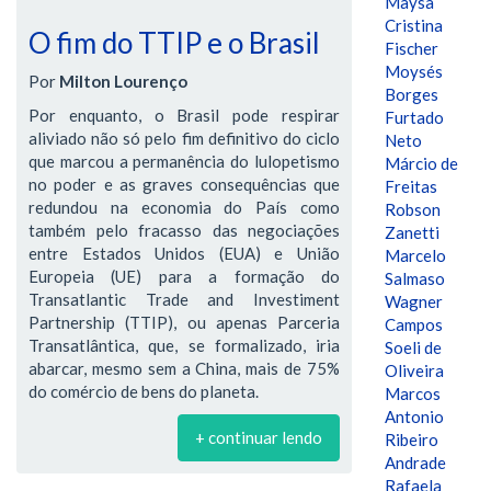
Maysa
Cristina
O fim do TTIP e o Brasil
Fischer
Moysés
Por
Milton Lourenço
Borges
Por enquanto, o Brasil pode respirar
Furtado
aliviado não só pelo fim definitivo do ciclo
Neto
que marcou a permanência do lulopetismo
Márcio de
no poder e as graves consequências que
Freitas
redundou na economia do País como
Robson
também pelo fracasso das negociações
Zanetti
entre Estados Unidos (EUA) e União
Marcelo
Europeia (UE) para a formação do
Salmaso
Transatlantic Trade and Investiment
Wagner
Partnership (TTIP), ou apenas Parceria
Campos
Transatlântica, que, se formalizado, iria
Soeli de
abarcar, mesmo sem a China, mais de 75%
Oliveira
do comércio de bens do planeta.
Marcos
Antonio
+ continuar lendo
Ribeiro
Andrade
Rafaela