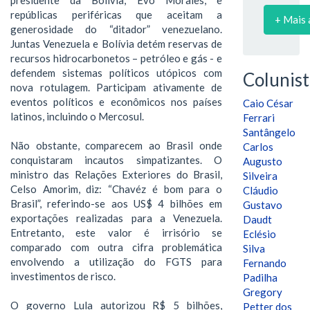
repúblicas periféricas que aceitam a
+ Mais 
generosidade do “ditador” venezuelano.
Juntas Venezuela e Bolívia detém reservas de
recursos hidrocarbonetos – petróleo e gás - e
defendem sistemas políticos utópicos com
Colunist
nova rotulagem. Participam ativamente de
eventos políticos e econômicos nos países
Caio César
latinos, incluindo o Mercosul.
Ferrari
Santângelo
Não obstante, comparecem ao Brasil onde
Carlos
conquistaram incautos simpatizantes. O
Augusto
ministro das Relações Exteriores do Brasil,
Silveira
Celso Amorim, diz: “Chavéz é bom para o
Cláudio
Brasil”, referindo-se aos US$ 4 bilhões em
Gustavo
exportações realizadas para a Venezuela.
Daudt
Entretanto, este valor é irrisório se
Eclésio
comparado com outra cifra problemática
Silva
envolvendo a utilização do FGTS para
Fernando
investimentos de risco.
Padilha
Gregory
O governo Lula autorizou R$ 5 bilhões,
Petter dos