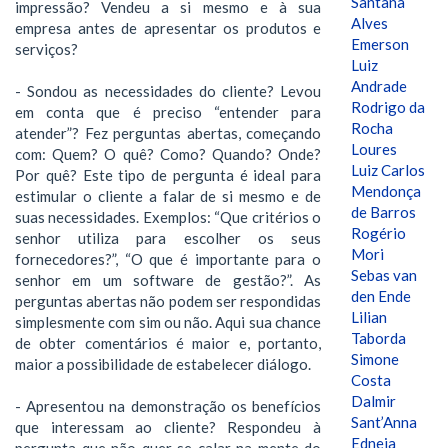
Santana
impressão? Vendeu a si mesmo e à sua
Alves
empresa antes de apresentar os produtos e
Emerson
serviços?
Luiz
Andrade
- Sondou as necessidades do cliente? Levou
Rodrigo da
em conta que é preciso “entender para
Rocha
atender”? Fez perguntas abertas, começando
Loures
com: Quem? O quê? Como? Quando? Onde?
Luiz Carlos
Por quê? Este tipo de pergunta é ideal para
Mendonça
estimular o cliente a falar de si mesmo e de
de Barros
suas necessidades. Exemplos: “Que critérios o
Rogério
senhor utiliza para escolher os seus
Mori
fornecedores?”, “O que é importante para o
Sebas van
senhor em um software de gestão?”. As
den Ende
perguntas abertas não podem ser respondidas
Lilian
simplesmente com sim ou não. Aqui sua chance
Taborda
de obter comentários é maior e, portanto,
Simone
maior a possibilidade de estabelecer diálogo.
Costa
Dalmir
- Apresentou na demonstração os benefícios
Sant’Anna
que interessam ao cliente? Respondeu à
Edneia
pergunta que não quer se calar na mente do