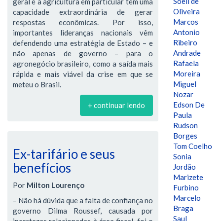
Soeli de
geral e a agricultura em particular têm uma
Oliveira
capacidade extraordinária de gerar
Marcos
respostas econômicas. Por isso,
Antonio
importantes lideranças nacionais vêm
Ribeiro
defendendo uma estratégia de Estado – e
Andrade
não apenas de governo – para o
Rafaela
agronegócio brasileiro, como a saída mais
Moreira
rápida e mais viável da crise em que se
Miguel
meteu o Brasil.
Nozar
Edson De
+ continuar lendo
Paula
Rudson
Borges
Tom Coelho
Ex-tarifário e seus
Sonia
benefícios
Jordão
Marizete
Por
Milton Lourenço
Furbino
Marcelo
– Não há dúvida que a falta de confiança no
Braga
governo Dilma Roussef, causada por
Saul
incertezas relacionadas à área fiscal, foi o