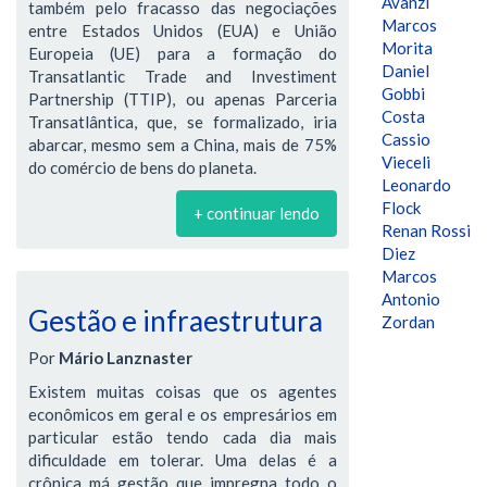
Avanzi
também pelo fracasso das negociações
Marcos
entre Estados Unidos (EUA) e União
Morita
Europeia (UE) para a formação do
Daniel
Transatlantic Trade and Investiment
Gobbi
Partnership (TTIP), ou apenas Parceria
Costa
Transatlântica, que, se formalizado, iria
Cassio
abarcar, mesmo sem a China, mais de 75%
Vieceli
do comércio de bens do planeta.
Leonardo
Flock
+ continuar lendo
Renan Rossi
Diez
Marcos
Antonio
Gestão e infraestrutura
Zordan
Por
Mário Lanznaster
Existem muitas coisas que os agentes
econômicos em geral e os empresários em
particular estão tendo cada dia mais
dificuldade em tolerar. Uma delas é a
crônica má gestão que impregna todo o