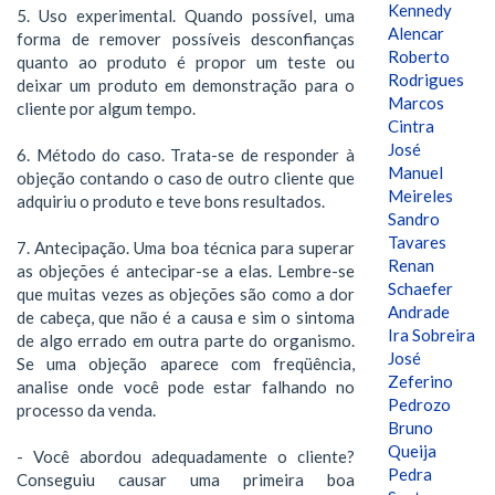
Kennedy
5. Uso experimental. Quando possível, uma
Alencar
forma de remover possíveis desconfianças
Roberto
quanto ao produto é propor um teste ou
Rodrigues
deixar um produto em demonstração para o
Marcos
cliente por algum tempo.
Cintra
José
6. Método do caso. Trata-se de responder à
Manuel
objeção contando o caso de outro cliente que
Meireles
adquiriu o produto e teve bons resultados.
Sandro
Tavares
7. Antecipação. Uma boa técnica para superar
Renan
as objeções é antecipar-se a elas. Lembre-se
Schaefer
que muitas vezes as objeções são como a dor
Andrade
de cabeça, que não é a causa e sim o sintoma
Ira Sobreira
de algo errado em outra parte do organismo.
José
Se uma objeção aparece com freqüência,
Zeferino
analise onde você pode estar falhando no
Pedrozo
processo da venda.
Bruno
Queija
- Você abordou adequadamente o cliente?
Pedra
Conseguiu causar uma primeira boa