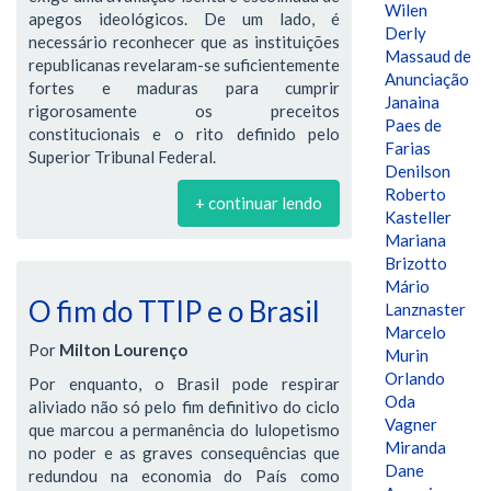
Wilen
apegos ideológicos. De um lado, é
Derly
necessário reconhecer que as instituições
Massaud de
republicanas revelaram-se suficientemente
Anunciação
fortes e maduras para cumprir
Janaina
rigorosamente os preceitos
Paes de
constitucionais e o rito definido pelo
Farias
Superior Tribunal Federal.
Denilson
Roberto
+ continuar lendo
Kasteller
Mariana
Brizotto
Mário
O fim do TTIP e o Brasil
Lanznaster
Marcelo
Por
Milton Lourenço
Murin
Orlando
Por enquanto, o Brasil pode respirar
Oda
aliviado não só pelo fim definitivo do ciclo
Vagner
que marcou a permanência do lulopetismo
Miranda
no poder e as graves consequências que
Dane
redundou na economia do País como