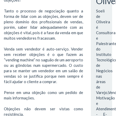
Olive
Tanto o processo de negociação quanto a
Soeli
forma de lidar com as objeções, devem ser de
de
pleno domínio dos profissionais de vendas,
Oliveira
porém, saber lidar adequadamente com as
é
objeções é vital, pois é a fase da venda em que
Consultora
muitos vendedores fracassam.
e
Palestrant
Venda sem vendedor é auto-serviço. Vender
do
sem receber objeções é o que fazem as
Instituto
“vending machine” no saguão de um aeroporto
Tecnológic
ou as gôndolas num supermercado. O custo
de
para se manter um vendedor em um salão de
Negócios
vendas só se justifica porque nem sempre é
nas
fácil ajudar o cliente a comprar.
áreas
de
Pense em uma objeção como um pedido de
Varejo,Vend
mais informações.
Motivação
e
Objeções não devem ser vistas como
Atendimen
resistência.
- E-