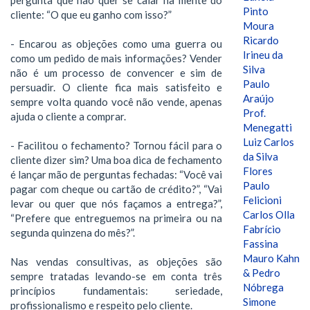
Pinto
cliente: “O que eu ganho com isso?”
Moura
Ricardo
- Encarou as objeções como uma guerra ou
Irineu da
como um pedido de mais informações? Vender
Silva
não é um processo de convencer e sim de
Paulo
persuadir. O cliente fica mais satisfeito e
Araújo
sempre volta quando você não vende, apenas
Prof.
ajuda o cliente a comprar.
Menegatti
Luiz Carlos
- Facilitou o fechamento? Tornou fácil para o
da Silva
cliente dizer sim? Uma boa dica de fechamento
Flores
é lançar mão de perguntas fechadas: “Você vai
Paulo
pagar com cheque ou cartão de crédito?”, “Vai
Felicioni
levar ou quer que nós façamos a entrega?”,
Carlos Olla
“Prefere que entreguemos na primeira ou na
Fabrício
segunda quinzena do mês?”.
Fassina
Mauro Kahn
Nas vendas consultivas, as objeções são
& Pedro
sempre tratadas levando-se em conta três
Nóbrega
princípios fundamentais: seriedade,
Simone
profissionalismo e respeito pelo cliente.