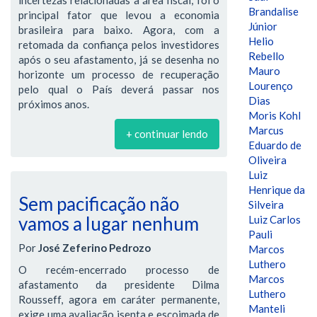
Brandalise
principal fator que levou a economia
Júnior
brasileira para baixo. Agora, com a
Helio
retomada da confiança pelos investidores
Rebello
após o seu afastamento, já se desenha no
Mauro
horizonte um processo de recuperação
Lourenço
pelo qual o País deverá passar nos
Dias
próximos anos.
Moris Kohl
Marcus
+ continuar lendo
Eduardo de
Oliveira
Luiz
Henrique da
Sem pacificação não
Silveira
vamos a lugar nenhum
Luiz Carlos
Pauli
Por
José Zeferino Pedrozo
Marcos
Luthero
O recém-encerrado processo de
Marcos
afastamento da presidente Dilma
Luthero
Rousseff, agora em caráter permanente,
Manteli
exige uma avaliação isenta e escoimada de