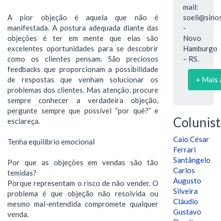
mail:
A pior objeção é aquela que não é
soeli@sinos
manifestada. A postura adequada diante das
-
objeções é ter em mente que elas são
Novo
excelentes oportunidades para se descobrir
Hamburgo
como os clientes pensam. São preciosos
– RS.
feedbacks que proporcionam a possibilidade
de respostas que venham solucionar os
+ Mais 
problemas dos clientes. Mas atenção, procure
sempre conhecer a verdadeira objeção,
pergunte sempre que possível “por quê?” e
Colunist
esclareça.
Caio César
Tenha equilíbrio emocional
Ferrari
Santângelo
Por que as objeções em vendas são tão
Carlos
temidas?
Augusto
Porque representam o risco de não vender. O
Silveira
problema é que objeção não resolvida ou
Cláudio
mesmo mal-entendida compromete qualquer
Gustavo
venda.