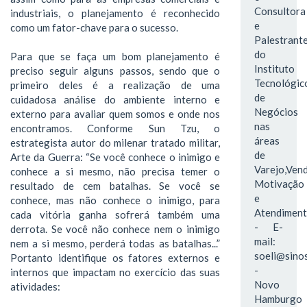
Consultora
industriais, o planejamento é reconhecido
e
como um fator-chave para o sucesso.
Palestrant
do
Para que se faça um bom planejamento é
Instituto
preciso seguir alguns passos, sendo que o
Tecnológic
primeiro deles é a realização de uma
de
cuidadosa análise do ambiente interno e
Negócios
externo para avaliar quem somos e onde nos
nas
encontramos. Conforme Sun Tzu, o
áreas
estrategista autor do milenar tratado militar,
de
Arte da Guerra: “Se você conhece o inimigo e
Varejo,Vend
conhece a si mesmo, não precisa temer o
Motivação
resultado de cem batalhas. Se você se
e
conhece, mas não conhece o inimigo, para
Atendimen
cada vitória ganha sofrerá também uma
- E-
derrota. Se você não conhece nem o inimigo
mail:
nem a si mesmo, perderá todas as batalhas...”
soeli@sinos
Portanto identifique os fatores externos e
-
internos que impactam no exercício das suas
Novo
atividades:
Hamburgo