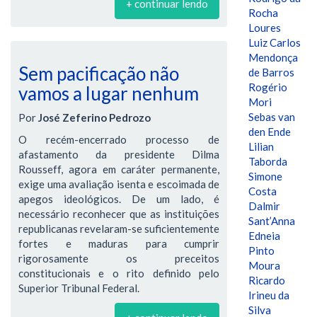
+ continuar lendo
Rocha
Loures
Luiz Carlos
Mendonça
Sem pacificação não
de Barros
Rogério
vamos a lugar nenhum
Mori
Sebas van
Por
José Zeferino Pedrozo
den Ende
O recém-encerrado processo de
Lilian
afastamento da presidente Dilma
Taborda
Rousseff, agora em caráter permanente,
Simone
exige uma avaliação isenta e escoimada de
Costa
apegos ideológicos. De um lado, é
Dalmir
necessário reconhecer que as instituições
Sant’Anna
republicanas revelaram-se suficientemente
Edneia
fortes e maduras para cumprir
Pinto
rigorosamente os preceitos
Moura
constitucionais e o rito definido pelo
Ricardo
Superior Tribunal Federal.
Irineu da
Silva