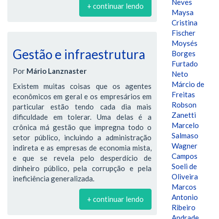
Neves
+ continuar lendo
Maysa
Cristina
Fischer
Moysés
Gestão e infraestrutura
Borges
Furtado
Por
Mário Lanznaster
Neto
Márcio de
Existem muitas coisas que os agentes
Freitas
econômicos em geral e os empresários em
Robson
particular estão tendo cada dia mais
Zanetti
dificuldade em tolerar. Uma delas é a
Marcelo
crônica má gestão que impregna todo o
Salmaso
setor público, incluindo a administração
Wagner
indireta e as empresas de economia mista,
Campos
e que se revela pelo desperdício de
Soeli de
dinheiro público, pela corrupção e pela
Oliveira
ineficiência generalizada.
Marcos
Antonio
+ continuar lendo
Ribeiro
Andrade