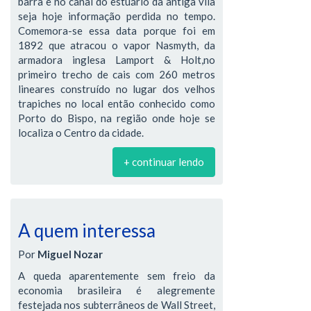
barra e no canal do estuário da antiga vila
seja hoje informação perdida no tempo.
Comemora-se essa data porque foi em
1892 que atracou o vapor Nasmyth, da
armadora inglesa Lamport & Holt,no
primeiro trecho de cais com 260 metros
lineares construído no lugar dos velhos
trapiches no local então conhecido como
Porto do Bispo, na região onde hoje se
localiza o Centro da cidade.
+ continuar lendo
A quem interessa
Por
Miguel Nozar
A queda aparentemente sem freio da
economia brasileira é alegremente
festejada nos subterrâneos de Wall Street,