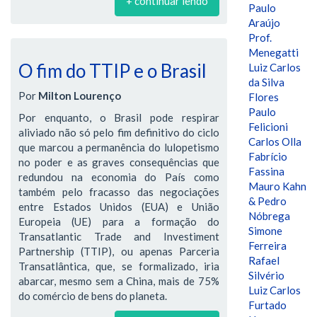
+ continuar lendo
Paulo
Araújo
Prof.
Menegatti
O fim do TTIP e o Brasil
Luiz Carlos
da Silva
Por
Milton Lourenço
Flores
Paulo
Por enquanto, o Brasil pode respirar
Felicioni
aliviado não só pelo fim definitivo do ciclo
Carlos Olla
que marcou a permanência do lulopetismo
Fabrício
no poder e as graves consequências que
Fassina
redundou na economia do País como
Mauro Kahn
também pelo fracasso das negociações
& Pedro
entre Estados Unidos (EUA) e União
Nóbrega
Europeia (UE) para a formação do
Simone
Transatlantic Trade and Investiment
Ferreira
Partnership (TTIP), ou apenas Parceria
Rafael
Transatlântica, que, se formalizado, iria
Silvério
abarcar, mesmo sem a China, mais de 75%
Luiz Carlos
do comércio de bens do planeta.
Furtado