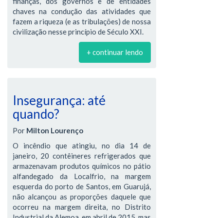
finanças, dos governos e de entidades
chaves na condução das atividades que
fazem a riqueza (e as tribulações) de nossa
civilização nesse princípio de Século XXI.
+ continuar lendo
Insegurança: até
quando?
Por
Milton Lourenço
O incêndio que atingiu, no dia 14 de
janeiro, 20 contêineres refrigerados que
armazenavam produtos químicos no pátio
alfandegado da Localfrio, na margem
esquerda do porto de Santos, em Guarujá,
não alcançou as proporções daquele que
ocorreu na margem direita, no Distrito
Industrial da Alemoa, em abril de 2015, mas