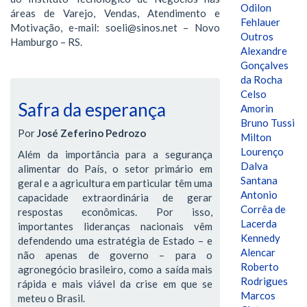
Odilon
áreas de Varejo, Vendas, Atendimento e
Fehlauer
Motivação, e-mail: soeli@sinos.net – Novo
Outros
Hamburgo – RS.
Alexandre
Gonçalves
da Rocha
Celso
Safra da esperança
Amorin
Bruno Tussi
Por
José Zeferino Pedrozo
Milton
Lourenço
Além da importância para a segurança
Dalva
alimentar do País, o setor primário em
Santana
geral e a agricultura em particular têm uma
Antonio
capacidade extraordinária de gerar
Corrêa de
respostas econômicas. Por isso,
Lacerda
importantes lideranças nacionais vêm
Kennedy
defendendo uma estratégia de Estado – e
Alencar
não apenas de governo – para o
Roberto
agronegócio brasileiro, como a saída mais
Rodrigues
rápida e mais viável da crise em que se
Marcos
meteu o Brasil.