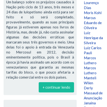
Um balanço sobre os prejuízos causados à
Lourenço
Nação pelo ciclo de 13 anos, três meses e
Dias
24 dias de lulopetismo ainda está para ser
Moris Kohl
feito e só será completado,
Marcus
provavelmente, quando as suas principais
Eduardo de
figuras já estiverem apenas nos livros de
Oliveira
História, mas, desde já, não custa assinalar
Luiz
algumas das decisões erráticas que
Henrique da
marcaram seus três governos e meio. Uma
Silveira
delas foi o apoio à entrada da Venezuela
Luiz Carlos
no Mercosul em 2012, decisão
Pauli
eminentemente política, pois o Brasil à
Marcos
época já havia assinado um acordo com os
Luthero
venezuelanos que garantia as mesmas
Marcos
tarifas do bloco, o que pouco afetaria a
Luthero
relação comercial entre os dois países.
Manteli
Wilen
+ continuar lendo
Derly
Massaud de
Anunciação
Janaina