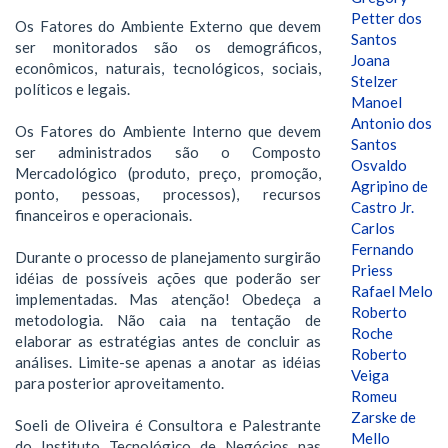
Petter dos
Os Fatores do Ambiente Externo que devem
Santos
ser monitorados são os demográficos,
Joana
econômicos, naturais, tecnológicos, sociais,
Stelzer
políticos e legais.
Manoel
Antonio dos
Os Fatores do Ambiente Interno que devem
Santos
ser administrados são o Composto
Osvaldo
Mercadológico (produto, preço, promoção,
Agripino de
ponto, pessoas, processos), recursos
Castro Jr.
financeiros e operacionais.
Carlos
Fernando
Durante o processo de planejamento surgirão
Priess
idéias de possíveis ações que poderão ser
Rafael Melo
implementadas. Mas atenção! Obedeça a
Roberto
metodologia. Não caia na tentação de
Roche
elaborar as estratégias antes de concluir as
Roberto
análises. Limite-se apenas a anotar as idéias
Veiga
para posterior aproveitamento.
Romeu
Zarske de
Soeli de Oliveira é Consultora e Palestrante
Mello
do Instituto Tecnológico de Negócios nas