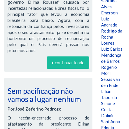
Santana
governo Dilma Roussef, causada por
Alves
incertezas relacionadas à área fiscal, foi o
Emerson
principal fator que levou a economia
Luiz
brasileira para baixo. Agora, com a
Andrade
retomada da confiança pelos investidores
Rodrigo da
após o seu afastamento, já se desenha no
Rocha
horizonte um processo de recuperação
Loures
pelo qual o País deverá passar nos
Luiz Carlos
próximos anos.
Mendonça
de Barros
+ continuar lendo
Rogério
Mori
Sebas van
den Ende
Sem pacificação não
Lilian
vamos a lugar nenhum
Taborda
Simone
Por
José Zeferino Pedrozo
Costa
Dalmir
O recém-encerrado processo de
Sant’Anna
afastamento da presidente Dilma
Edneia