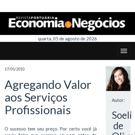
quarta, 05 de agosto de 2026
17/05/2010
Agregando Valor
aos Serviços
Autor:
Profissionais
Soeli
de
O sucesso tem seu preço. Por certo você já
ouviu falar que sucesso só vem antes do