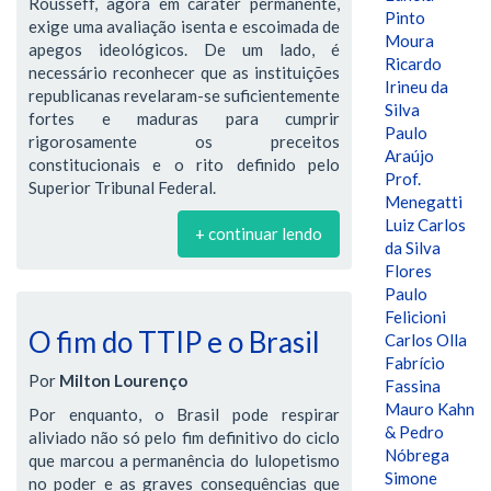
Rousseff, agora em caráter permanente,
Pinto
exige uma avaliação isenta e escoimada de
Moura
apegos ideológicos. De um lado, é
Ricardo
necessário reconhecer que as instituições
Irineu da
republicanas revelaram-se suficientemente
Silva
fortes e maduras para cumprir
Paulo
rigorosamente os preceitos
Araújo
constitucionais e o rito definido pelo
Prof.
Superior Tribunal Federal.
Menegatti
Luiz Carlos
+ continuar lendo
da Silva
Flores
Paulo
Felicioni
O fim do TTIP e o Brasil
Carlos Olla
Fabrício
Por
Milton Lourenço
Fassina
Mauro Kahn
Por enquanto, o Brasil pode respirar
& Pedro
aliviado não só pelo fim definitivo do ciclo
Nóbrega
que marcou a permanência do lulopetismo
Simone
no poder e as graves consequências que