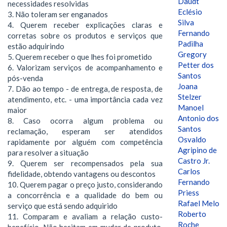
Daudt
necessidades resolvidas
Eclésio
3. Não toleram ser enganados
Silva
4. Querem receber explicações claras e
Fernando
corretas sobre os produtos e serviços que
Padilha
estão adquirindo
Gregory
5. Querem receber o que lhes foi prometido
Petter dos
6. Valorizam serviços de acompanhamento e
Santos
pós-venda
Joana
7. Dão ao tempo - de entrega, de resposta, de
Stelzer
atendimento, etc. - uma importância cada vez
Manoel
maior
Antonio dos
8. Caso ocorra algum problema ou
Santos
reclamação, esperam ser atendidos
Osvaldo
rapidamente por alguém com competência
Agripino de
para resolver a situação
Castro Jr.
9. Querem ser recompensados pela sua
Carlos
fidelidade, obtendo vantagens ou descontos
Fernando
10. Querem pagar o preço justo, considerando
Priess
a concorrência e a qualidade do bem ou
Rafael Melo
serviço que está sendo adquirido
Roberto
11. Comparam e avaliam a relação custo-
Roche
benefício. Não hesitam em mudar de produto,