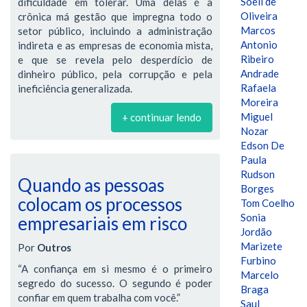
Soeli de
dificuldade em tolerar. Uma delas é a
Oliveira
crônica má gestão que impregna todo o
Marcos
setor público, incluindo a administração
Antonio
indireta e as empresas de economia mista,
Ribeiro
e que se revela pelo desperdício de
Andrade
dinheiro público, pela corrupção e pela
Rafaela
ineficiência generalizada.
Moreira
Miguel
+ continuar lendo
Nozar
Edson De
Paula
Rudson
Quando as pessoas
Borges
colocam os processos
Tom Coelho
Sonia
empresariais em risco
Jordão
Marizete
Por
Outros
Furbino
“A confiança em si mesmo é o primeiro
Marcelo
segredo do sucesso. O segundo é poder
Braga
confiar em quem trabalha com você.”
Saul