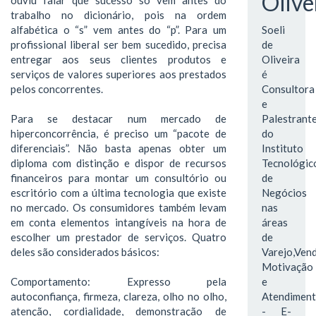
Olive
trabalho no dicionário, pois na ordem
alfabética o “s” vem antes do “p”. Para um
Soeli
profissional liberal ser bem sucedido, precisa
de
entregar aos seus clientes produtos e
Oliveira
serviços de valores superiores aos prestados
é
pelos concorrentes.
Consultora
e
Para se destacar num mercado de
Palestrant
hiperconcorrência, é preciso um “pacote de
do
diferenciais”. Não basta apenas obter um
Instituto
diploma com distinção e dispor de recursos
Tecnológic
financeiros para montar um consultório ou
de
escritório com a última tecnologia que existe
Negócios
no mercado. Os consumidores também levam
nas
em conta elementos intangíveis na hora de
áreas
escolher um prestador de serviços. Quatro
de
deles são considerados básicos:
Varejo,Vend
Motivação
Comportamento: Expresso pela
e
autoconfiança, firmeza, clareza, olho no olho,
Atendimen
atenção, cordialidade, demonstração de
- E-