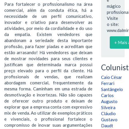
Para fortalecer o profissionalismo na área
mágico
comercial, além da conduta ética, há a
profissional
necessidade de um perfil comunicativo,
Visite
inovador e criativo para desenvolver as
o site:
atividades, por meio da cordialidade e do uso
www.dalmir.
da empatia. Existem vendedores que
abandonam a seriedade desta importante
+ Mais 
profissão, para fazer piadas e acreditam que
estão arrasando! Há vendedores que deixam
de mostrar novidades para seus clientes e
justificam que determinada marca possui
Colunist
preço elevado para o perfil da cliente. Há
profissionais de vendas, que realizam
Caio César
abordagem comercial, frequentemente da
Ferrari
mesma forma. Caminham em uma estrada de
Santângelo
desmotivação e incertezas. Não são capazes
Carlos
de oferecer outro produto e deixam de
Augusto
explorar que a empresa conta com expressivo
Silveira
mix de venda. Ao utilizar de exemplos práticos
Cláudio
e vivenciais, o profissional fortalece o
Gustavo
compromisso de inovar suas argumentações
Daudt