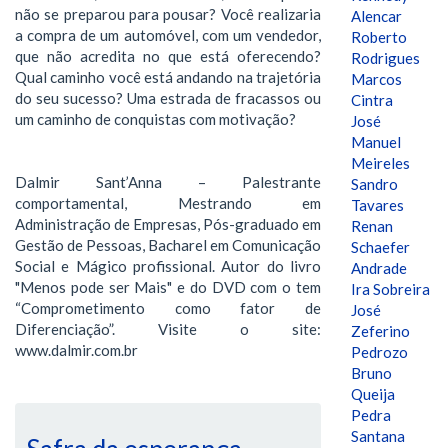
não se preparou para pousar? Você realizaria
Alencar
a compra de um automóvel, com um vendedor,
Roberto
que não acredita no que está oferecendo?
Rodrigues
Qual caminho você está andando na trajetória
Marcos
do seu sucesso? Uma estrada de fracassos ou
Cintra
um caminho de conquistas com motivação?
José
Manuel
Meireles
Dalmir Sant’Anna – Palestrante
Sandro
comportamental, Mestrando em
Tavares
Administração de Empresas, Pós-graduado em
Renan
Gestão de Pessoas, Bacharel em Comunicação
Schaefer
Social e Mágico profissional. Autor do livro
Andrade
"Menos pode ser Mais" e do DVD com o tem
Ira Sobreira
“Comprometimento como fator de
José
Diferenciação”. Visite o site:
Zeferino
www.dalmir.com.br
Pedrozo
Bruno
Queija
Pedra
Santana