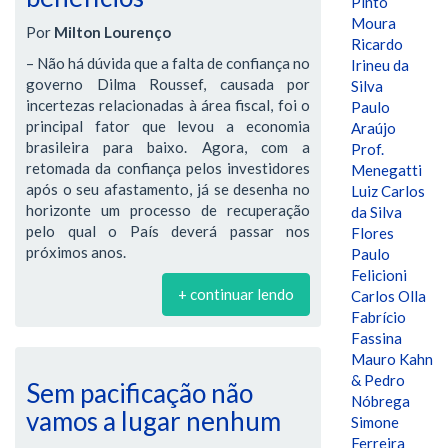
Pinto
Moura
Por
Milton Lourenço
Ricardo
– Não há dúvida que a falta de confiança no
Irineu da
governo Dilma Roussef, causada por
Silva
incertezas relacionadas à área fiscal, foi o
Paulo
principal fator que levou a economia
Araújo
brasileira para baixo. Agora, com a
Prof.
retomada da confiança pelos investidores
Menegatti
após o seu afastamento, já se desenha no
Luiz Carlos
horizonte um processo de recuperação
da Silva
pelo qual o País deverá passar nos
Flores
próximos anos.
Paulo
Felicioni
+ continuar lendo
Carlos Olla
Fabrício
Fassina
Mauro Kahn
& Pedro
Sem pacificação não
Nóbrega
vamos a lugar nenhum
Simone
Ferreira