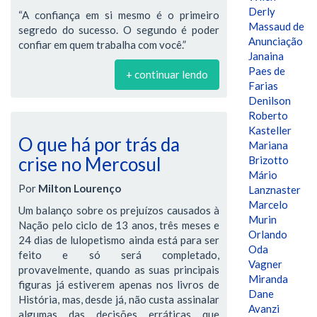
Derly
“A confiança em si mesmo é o primeiro
Massaud de
segredo do sucesso. O segundo é poder
Anunciação
confiar em quem trabalha com você.”
Janaina
Paes de
+ continuar lendo
Farias
Denilson
Roberto
Kasteller
O que há por trás da
Mariana
crise no Mercosul
Brizotto
Mário
Por
Milton Lourenço
Lanznaster
Marcelo
Um balanço sobre os prejuízos causados à
Murin
Nação pelo ciclo de 13 anos, três meses e
Orlando
24 dias de lulopetismo ainda está para ser
Oda
feito e só será completado,
Vagner
provavelmente, quando as suas principais
Miranda
figuras já estiverem apenas nos livros de
Dane
História, mas, desde já, não custa assinalar
Avanzi
algumas das decisões erráticas que