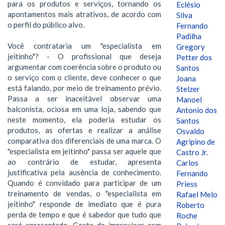
para os produtos e serviços, tornando os
Eclésio
apontamentos mais atrativos, de acordo com
Silva
o perfil do público alvo.
Fernando
Padilha
Você contrataria um "especialista em
Gregory
jeitinho"? - O profissional que deseja
Petter dos
argumentar com coerência sobre o produto ou
Santos
o serviço com o cliente, deve conhecer o que
Joana
está falando, por meio de treinamento prévio.
Stelzer
Passa a ser inaceitável observar uma
Manoel
balconista, ociosa em uma loja, sabendo que
Antonio dos
neste momento, ela poderia estudar os
Santos
produtos, as ofertas e realizar a análise
Osvaldo
comparativa dos diferenciais de uma marca. O
Agripino de
"especialista em jeitinho" passa ser aquele que
Castro Jr.
ao contrário de estudar, apresenta
Carlos
justificativa pela ausência de conhecimento.
Fernando
Quando é convidado para participar de um
Priess
treinamento de vendas, o "especialista em
Rafael Melo
jeitinho" responde de imediato que é pura
Roberto
perda de tempo e que é sabedor que tudo que
Roche
será apresentado. Gosta de improvisar com