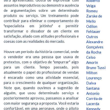
Roberto
assuntos improdutivos ou demonstra ausência
Veiga
de argumentações sobre um determinado
Romeu
produto ou serviço. Um treinamento pode
Zarske de
contribuir para eliminar o comportamento do
Mello
"especialista em jeitinho" e permitir
Odilon
transformar o dissabor de um cliente em
Fehlauer
satisfação, aliado com atitudes profissionais e
Outros
coesas com as realidades do mercado.
Alexandre
Gonçalves
Houve um período da história comercial, onde
da Rocha
o vendedor era uma pessoa que usava de
Celso
pretextos, com o objetivo de "empurrar" algo
Amorin
para um cliente. Tempo passado, pois
Bruno Tussi
atualmente o papel do profissional de vendas
Milton
é encarado como uma atividade essencial,
Lourenço
para o crescimento de qualquer organização.
Dalva
Note que, quando ouvimos a sugestão de
Santana
alguém, que usou determinado serviço e
Antonio
posteriormente aprovou, passamos a analisar
Corrêa de
com maior segurança a proposta. Você estaria
Lacerda
confortável, em uma aeronave, onde o piloto
Kennedy