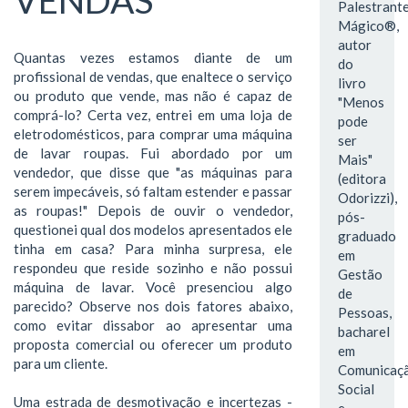
VENDAS
Palestrant
Mágico®,
autor
Quantas vezes estamos diante de um
do
profissional de vendas, que enaltece o serviço
livro
ou produto que vende, mas não é capaz de
"Menos
comprá-lo? Certa vez, entrei em uma loja de
pode
eletrodomésticos, para comprar uma máquina
ser
de lavar roupas. Fui abordado por um
Mais"
vendedor, que disse que "as máquinas para
(editora
serem impecáveis, só faltam estender e passar
Odorizzi),
as roupas!" Depois de ouvir o vendedor,
pós-
questionei qual dos modelos apresentados ele
graduado
tinha em casa? Para minha surpresa, ele
em
respondeu que reside sozinho e não possui
Gestão
máquina de lavar. Você presenciou algo
de
parecido? Observe nos dois fatores abaixo,
Pessoas,
como evitar dissabor ao apresentar uma
bacharel
proposta comercial ou oferecer um produto
em
para um cliente.
Comunicaç
Social
Uma estrada de desmotivação e incertezas -
e