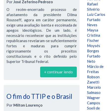
Por
José Zeferino Pedrozo
Rafael
Silvério
O recém-encerrado processo de
Luiz Carlos
afastamento da presidente Dilma
Furtado
Rousseff, agora em caráter permanente,
Neves
exige uma avaliação isenta e escoimada de
Maysa
apegos ideológicos. De um lado, é
Cristina
necessário reconhecer que as instituições
Fischer
republicanas revelaram-se suficientemente
Moysés
fortes e maduras para cumprir
Borges
rigorosamente os preceitos
Furtado
constitucionais e o rito definido pelo
Neto
Superior Tribunal Federal.
Márcio de
Freitas
+ continuar lendo
Robson
Zanetti
Marcelo
Salmaso
O fim do TTIP e o Brasil
Wagner
Campos
Por
Milton Lourenço
Soeli de