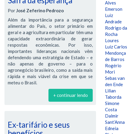
Safra da esperança
Alves
Emerson
Por
José Zeferino Pedrozo
Luiz
Além da importância para a segurança
Andrade
alimentar do País, o setor primário em
Rodrigo da
geral e a agricultura em particular têm uma
Rocha
capacidade extraordinária de gerar
Loures
respostas econômicas. Por isso,
Luiz Carlos
importantes lideranças nacionais vêm
Mendonça
defendendo uma estratégia de Estado – e
de Barros
não apenas de governo – para o
Rogério
agronegócio brasileiro, como a saída mais
Mori
rápida e mais viável da crise em que se
Sebas van
meteu o Brasil.
den Ende
Lilian
+ continuar lendo
Taborda
Simone
Costa
Dalmir
Sant’Anna
Ex-tarifário e seus
Edneia
benefícios