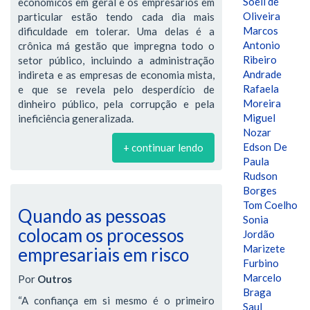
Soeli de
econômicos em geral e os empresários em
Oliveira
particular estão tendo cada dia mais
Marcos
dificuldade em tolerar. Uma delas é a
Antonio
crônica má gestão que impregna todo o
Ribeiro
setor público, incluindo a administração
Andrade
indireta e as empresas de economia mista,
Rafaela
e que se revela pelo desperdício de
Moreira
dinheiro público, pela corrupção e pela
Miguel
ineficiência generalizada.
Nozar
Edson De
+ continuar lendo
Paula
Rudson
Borges
Tom Coelho
Quando as pessoas
Sonia
colocam os processos
Jordão
Marizete
empresariais em risco
Furbino
Marcelo
Por
Outros
Braga
“A confiança em si mesmo é o primeiro
Saul