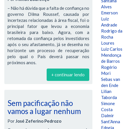
Santana
Alves
– Não há dúvida que a falta de confiança no
Emerson
governo Dilma Roussef, causada por
Luiz
incertezas relacionadas à área fiscal, foi o
Andrade
principal fator que levou a economia
Rodrigo da
brasileira para baixo. Agora, com a
Rocha
retomada da confiança pelos investidores
Loures
após o seu afastamento, já se desenha no
Luiz Carlos
horizonte um processo de recuperação
Mendonça
pelo qual o País deverá passar nos
de Barros
próximos anos.
Rogério
Mori
+ continuar lendo
Sebas van
den Ende
Lilian
Taborda
Sem pacificação não
Simone
vamos a lugar nenhum
Costa
Dalmir
Por
José Zeferino Pedrozo
Sant’Anna
Edneia