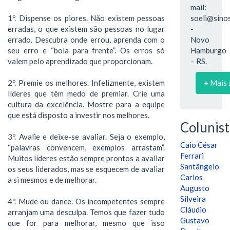
mail:
1º. Dispense os piores. Não existem pessoas
soeli@sinos
erradas, o que existem são pessoas no lugar
-
errado. Descubra onde errou, aprenda com o
Novo
seu erro e “bola para frente”. Os erros só
Hamburgo
valem pelo aprendizado que proporcionam.
– RS.
2º. Premie os melhores. Infelizmente, existem
+ Mais 
líderes que têm medo de premiar. Crie uma
cultura da excelência. Mostre para a equipe
que está disposto a investir nos melhores.
Colunist
3º. Avalie e deixe-se avaliar. Seja o exemplo,
Caio César
“palavras convencem, exemplos arrastam”.
Ferrari
Muitos líderes estão sempre prontos a avaliar
Santângelo
os seus liderados, mas se esquecem de avaliar
Carlos
a si mesmos e de melhorar.
Augusto
Silveira
4º. Mude ou dance. Os incompetentes sempre
Cláudio
arranjam uma desculpa. Temos que fazer tudo
Gustavo
que for para melhorar, mesmo que isso