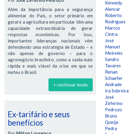
Por
José Zeferino Pedrozo
Kennedy
Alencar
Além da importância para a segurança
Roberto
alimentar do País, o setor primário em
Rodrigues
geral e a agricultura em particular têm uma
Marcos
capacidade extraordinária de gerar
Cintra
respostas econômicas. Por isso,
José
importantes lideranças nacionais vêm
Manuel
defendendo uma estratégia de Estado – e
Meireles
não apenas de governo – para o
Sandro
agronegócio brasileiro, como a saída mais
Tavares
rápida e mais viável da crise em que se
Renan
meteu o Brasil.
Schaefer
Andrade
+ continuar lendo
Ira Sobreira
José
Zeferino
Pedrozo
Ex-tarifário e seus
Bruno
benefícios
Queija
Pedra
Por
Milton Lourenço