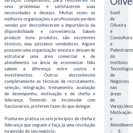
Olive
seus problemas e satisfazerem suas
necessidades e desejos. Muitas vezes as
Soeli
melhores organizações e profissionais perdem
de
vendas por desconhecerem a importância da
Oliveira
disponibilidade e conveniência. Sabem
é
produzir bons produtos, são excelentes
Consultora
técnicos, mas péssimos vendedores. Alguns
e
possuem uma organização enxuta e deixam de
Palestrant
estruturar uma área comercial e de
do
atendimento na ânsia de economizar. Não
Instituto
sabem a diferença entre custos e
Tecnológic
investimentos. Outros desconhecem
de
completamente as técnicas de recrutamento,
Negócios
seleção, integração, treinamento, avaliação
nas
de desempenho, motivação e de chefia e
áreas
liderança. Temendo se incomodar com
de
funcionários, preferem fazer do que delegar.
Varejo,Vend
Motivação
Ponha em prática os seis princípios de chefia e
e
liderança que seguem e faça já uma revolução
Atendimen
na gestão do seu negócio:
- E-