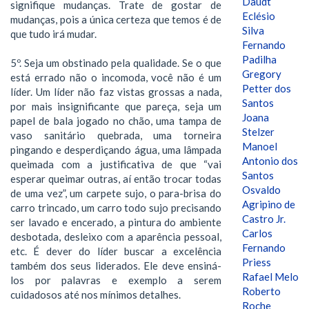
Daudt
signifique mudanças. Trate de gostar de
Eclésio
mudanças, pois a única certeza que temos é de
Silva
que tudo irá mudar.
Fernando
Padilha
5º. Seja um obstinado pela qualidade. Se o que
Gregory
está errado não o incomoda, você não é um
Petter dos
líder. Um líder não faz vistas grossas a nada,
Santos
por mais insignificante que pareça, seja um
Joana
papel de bala jogado no chão, uma tampa de
Stelzer
vaso sanitário quebrada, uma torneira
Manoel
pingando e desperdiçando água, uma lâmpada
Antonio dos
queimada com a justificativa de que “vai
Santos
esperar queimar outras, aí então trocar todas
Osvaldo
de uma vez”, um carpete sujo, o para-brisa do
Agripino de
carro trincado, um carro todo sujo precisando
Castro Jr.
ser lavado e encerado, a pintura do ambiente
Carlos
desbotada, desleixo com a aparência pessoal,
Fernando
etc. É dever do líder buscar a excelência
Priess
também dos seus liderados. Ele deve ensiná-
Rafael Melo
los por palavras e exemplo a serem
Roberto
cuidadosos até nos mínimos detalhes.
Roche