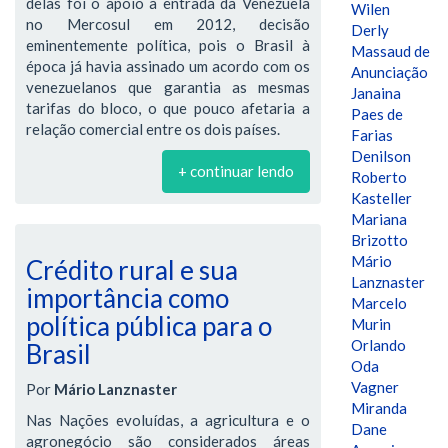
delas foi o apoio à entrada da Venezuela
Wilen
no Mercosul em 2012, decisão
Derly
eminentemente política, pois o Brasil à
Massaud de
época já havia assinado um acordo com os
Anunciação
venezuelanos que garantia as mesmas
Janaina
tarifas do bloco, o que pouco afetaria a
Paes de
relação comercial entre os dois países.
Farias
Denilson
+ continuar lendo
Roberto
Kasteller
Mariana
Brizotto
Mário
Crédito rural e sua
Lanznaster
importância como
Marcelo
política pública para o
Murin
Orlando
Brasil
Oda
Vagner
Por
Mário Lanznaster
Miranda
Nas Nações evoluídas, a agricultura e o
Dane
agronegócio são considerados áreas