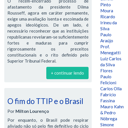
O recém-encerrado processo de
Pinto
afastamento da presidente Dilma
Moura
Rousseff, agora em caráter permanente,
Ricardo
exige uma avaliação isenta e escoimada de
Irineu da
apegos ideológicos. De um lado, é
Silva
necessário reconhecer que as instituições
Paulo
republicanas revelaram-se suficientemente
Araújo
fortes e maduras para cumprir
Prof.
rigorosamente os preceitos
Menegatti
constitucionais e o rito definido pelo
Luiz Carlos
Superior Tribunal Federal.
da Silva
Flores
+ continuar lendo
Paulo
Felicioni
Carlos Olla
Fabrício
O fim do TTIP e o Brasil
Fassina
Mauro Kahn
Por
Milton Lourenço
& Pedro
Nóbrega
Por enquanto, o Brasil pode respirar
Simone
aliviado não só pelo fim definitivo do ciclo