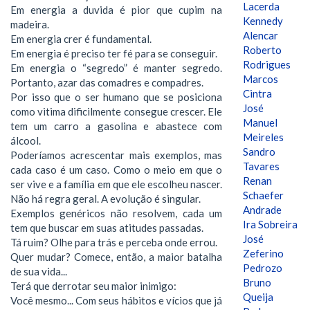
Lacerda
Em energia a duvida é pior que cupim na
Kennedy
madeira.
Alencar
Em energia crer é fundamental.
Roberto
Em energia é preciso ter fé para se conseguir.
Rodrigues
Em energia o “segredo” é manter segredo.
Marcos
Portanto, azar das comadres e compadres.
Cintra
Por isso que o ser humano que se posiciona
José
como vitima dificilmente consegue crescer. Ele
Manuel
tem um carro a gasolina e abastece com
Meireles
álcool.
Sandro
Poderíamos acrescentar mais exemplos, mas
Tavares
cada caso é um caso. Como o meio em que o
Renan
ser vive e a família em que ele escolheu nascer.
Schaefer
Não há regra geral. A evolução é singular.
Andrade
Exemplos genéricos não resolvem, cada um
Ira Sobreira
tem que buscar em suas atitudes passadas.
José
Tá ruim? Olhe para trás e perceba onde errou.
Zeferino
Quer mudar? Comece, então, a maior batalha
Pedrozo
de sua vida...
Bruno
Terá que derrotar seu maior inimigo:
Queija
Você mesmo... Com seus hábitos e vícios que já