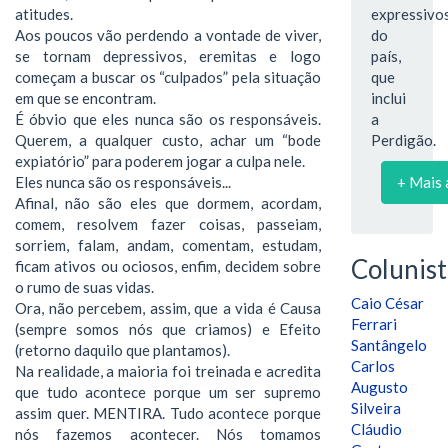
atitudes.
expressivo
Aos poucos vão perdendo a vontade de viver,
do
se tornam depressivos, eremitas e logo
país,
começam a buscar os “culpados” pela situação
que
em que se encontram.
inclui
É óbvio que eles nunca são os responsáveis.
a
Querem, a qualquer custo, achar um “bode
Perdigão.
expiatório” para poderem jogar a culpa nele.
Eles nunca são os responsáveis...
+ Mais 
Afinal, não são eles que dormem, acordam,
comem, resolvem fazer coisas, passeiam,
sorriem, falam, andam, comentam, estudam,
Colunist
ficam ativos ou ociosos, enfim, decidem sobre
o rumo de suas vidas.
Caio César
Ora, não percebem, assim, que a vida é Causa
Ferrari
(sempre somos nós que criamos) e Efeito
Santângelo
(retorno daquilo que plantamos).
Carlos
Na realidade, a maioria foi treinada e acredita
Augusto
que tudo acontece porque um ser supremo
Silveira
assim quer. MENTIRA. Tudo acontece porque
Cláudio
nós fazemos acontecer. Nós tomamos