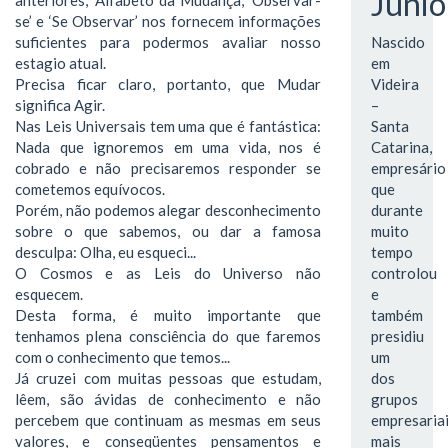
Júnio
se’ e ‘Se Observar’ nos fornecem informações
suficientes para podermos avaliar nosso
Nascido
estagio atual.
em
Precisa ficar claro, portanto, que Mudar
Videira
significa Agir.
–
Nas Leis Universais tem uma que é fantástica:
Santa
Nada que ignoremos em uma vida, nos é
Catarina,
cobrado e não precisaremos responder se
empresário
cometemos equívocos.
que
Porém, não podemos alegar desconhecimento
durante
sobre o que sabemos, ou dar a famosa
muito
desculpa: Olha, eu esqueci...
tempo
O Cosmos e as Leis do Universo não
controlou
esquecem.
e
Desta forma, é muito importante que
também
tenhamos plena consciência do que faremos
presidiu
com o conhecimento que temos...
um
Já cruzei com muitas pessoas que estudam,
dos
lêem, são ávidas de conhecimento e não
grupos
percebem que continuam as mesmas em seus
empresaria
valores, e conseqüentes pensamentos e
mais