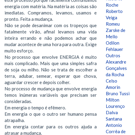
Roche
energia com matéria. Na matéria as coisas são
Roberto
imediatas. Compramos, levamos, usamos e
Veiga
pronto. Feita a mudança.
Romeu
Não se pode desanimar com os tropeços que
Zarske de
fatalmente virão, afinal levamos uma vida
Mello
inteira errando e não podemos achar que
Odilon
mudar acontece de uma hora para outra. Exige
Fehlauer
muito esforço.
Outros
No processo que envolve ENERGIA é muito
Alexandre
mais complicado. Mais que uma simples safra
Gonçalves
de soja ou milho. Não se trata de escolher a
da Rocha
terra, adubar, semear, esperar que chova,
Celso
aguardar crescer e depois colher.
Amorin
No processo de mudança que envolve energia
Bruno Tussi
temos inúmeras variáveis que precisam ser
Milton
consideradas.
Lourenço
Em energia o tempo é efêmero.
Dalva
Em energia o que o outro ser humano pensa
Santana
atrapalha.
Antonio
Em energia contar para os outros ajuda a
Corrêa de
atrasar a mudança.