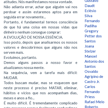
Gustavo
atitudes. Nós manifestamos nossa vontade.
Daudt
Não adianta errar, achar que alguém vai nos
Eclésio
perdoar e assim estaremos aptos para em
Silva
seguida errar novamente...
Fernando
Portanto, é fundamental termos consciência
Padilha
de que há uma coisa em nossas vidas que
Gregory
dinheiro nenhum consegue comprar:
Petter dos
A EVOLUÇÃO DE NOSSA ESSÊNCIA.
Santos
Isso posto, depois que analisarmos os nossos
Joana
valores e descobrirmos que alguns não nos
Stelzer
servem mais.
Manoel
Evoluímos, portanto.
Antonio dos
Demos alguns passos a nosso favor e
Santos
atualizamos nossa mente.
Osvaldo
Na sequência, vem a tarefa mais difícil:
Agripino de
MUDAR.
Castro Jr.
Todos buscam mudar, mas se esquecem que
Carlos
neste processo é preciso MATAR, eliminar,
Fernando
hábitos e vícios que nos acompanham dias,
Priess
meses e anos a fio...
Rafael Melo
É muito difícil. É tremendamente complicado
Roberto
este processo porque facilmente confundimos