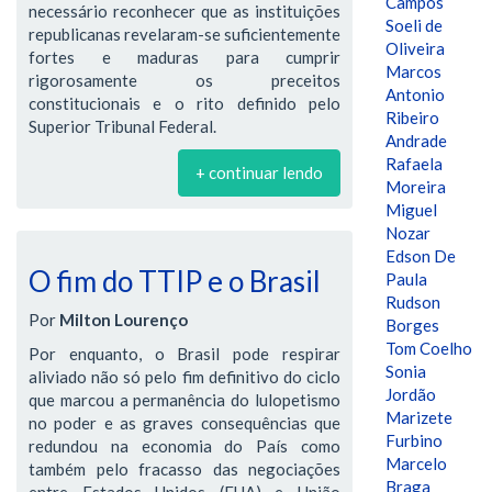
Campos
necessário reconhecer que as instituições
Soeli de
republicanas revelaram-se suficientemente
Oliveira
fortes e maduras para cumprir
Marcos
rigorosamente os preceitos
Antonio
constitucionais e o rito definido pelo
Ribeiro
Superior Tribunal Federal.
Andrade
Rafaela
+ continuar lendo
Moreira
Miguel
Nozar
Edson De
O fim do TTIP e o Brasil
Paula
Rudson
Por
Milton Lourenço
Borges
Tom Coelho
Por enquanto, o Brasil pode respirar
Sonia
aliviado não só pelo fim definitivo do ciclo
Jordão
que marcou a permanência do lulopetismo
Marizete
no poder e as graves consequências que
Furbino
redundou na economia do País como
Marcelo
também pelo fracasso das negociações
Braga
entre Estados Unidos (EUA) e União