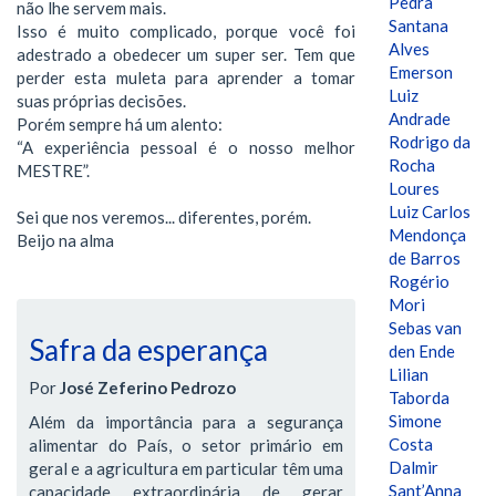
Pedra
não lhe servem mais.
Santana
Isso é muito complicado, porque você foi
Alves
adestrado a obedecer um super ser. Tem que
Emerson
perder esta muleta para aprender a tomar
Luiz
suas próprias decisões.
Andrade
Porém sempre há um alento:
Rodrigo da
“A experiência pessoal é o nosso melhor
Rocha
MESTRE”.
Loures
Luiz Carlos
Sei que nos veremos... diferentes, porém.
Mendonça
Beijo na alma
de Barros
Rogério
Mori
Sebas van
Safra da esperança
den Ende
Lilian
Por
José Zeferino Pedrozo
Taborda
Simone
Além da importância para a segurança
Costa
alimentar do País, o setor primário em
Dalmir
geral e a agricultura em particular têm uma
Sant’Anna
capacidade extraordinária de gerar