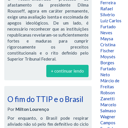
Ferreira
afastamento da presidente Dilma
Rafael
Rousseff, agora em caráter permanente,
Silvério
exige uma avaliação isenta e escoimada de
Luiz Carlos
apegos ideológicos. De um lado, é
Furtado
necessário reconhecer que as instituições
Neves
republicanas revelaram-se suficientemente
Maysa
fortes e maduras para cumprir
Cristina
rigorosamente os preceitos
Fischer
constitucionais e o rito definido pelo
Moysés
Superior Tribunal Federal.
Borges
Furtado
+ continuar lendo
Neto
Márcio de
Freitas
Robson
O fim do TTIP e o Brasil
Zanetti
Marcelo
Por
Milton Lourenço
Salmaso
Wagner
Por enquanto, o Brasil pode respirar
Campos
aliviado não só pelo fim definitivo do ciclo