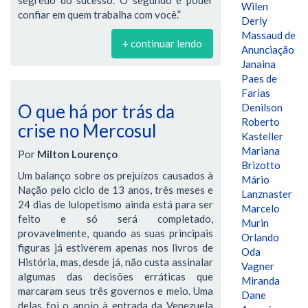
Wilen
confiar em quem trabalha com você.”
Derly
Massaud de
+ continuar lendo
Anunciação
Janaina
Paes de
Farias
O que há por trás da
Denilson
Roberto
crise no Mercosul
Kasteller
Mariana
Por
Milton Lourenço
Brizotto
Um balanço sobre os prejuízos causados à
Mário
Nação pelo ciclo de 13 anos, três meses e
Lanznaster
24 dias de lulopetismo ainda está para ser
Marcelo
feito e só será completado,
Murin
provavelmente, quando as suas principais
Orlando
figuras já estiverem apenas nos livros de
Oda
História, mas, desde já, não custa assinalar
Vagner
algumas das decisões erráticas que
Miranda
marcaram seus três governos e meio. Uma
Dane
delas foi o apoio à entrada da Venezuela