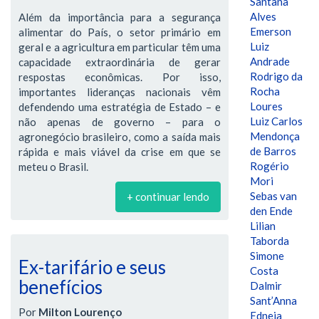
Santana
Alves
Além da importância para a segurança
Emerson
alimentar do País, o setor primário em
Luiz
geral e a agricultura em particular têm uma
Andrade
capacidade extraordinária de gerar
Rodrigo da
respostas econômicas. Por isso,
Rocha
importantes lideranças nacionais vêm
Loures
defendendo uma estratégia de Estado – e
Luiz Carlos
não apenas de governo – para o
Mendonça
agronegócio brasileiro, como a saída mais
de Barros
rápida e mais viável da crise em que se
Rogério
meteu o Brasil.
Mori
Sebas van
+ continuar lendo
den Ende
Lilian
Taborda
Simone
Ex-tarifário e seus
Costa
benefícios
Dalmir
Sant’Anna
Por
Milton Lourenço
Edneia