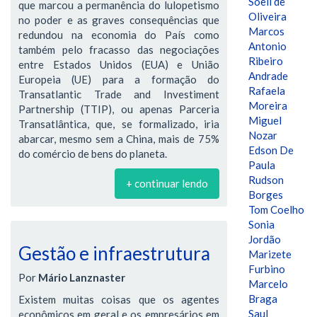
Soeli de
que marcou a permanência do lulopetismo
Oliveira
no poder e as graves consequências que
Marcos
redundou na economia do País como
Antonio
também pelo fracasso das negociações
Ribeiro
entre Estados Unidos (EUA) e União
Andrade
Europeia (UE) para a formação do
Rafaela
Transatlantic Trade and Investiment
Moreira
Partnership (TTIP), ou apenas Parceria
Miguel
Transatlântica, que, se formalizado, iria
Nozar
abarcar, mesmo sem a China, mais de 75%
Edson De
do comércio de bens do planeta.
Paula
Rudson
+ continuar lendo
Borges
Tom Coelho
Sonia
Jordão
Gestão e infraestrutura
Marizete
Furbino
Por
Mário Lanznaster
Marcelo
Braga
Existem muitas coisas que os agentes
Saul
econômicos em geral e os empresários em