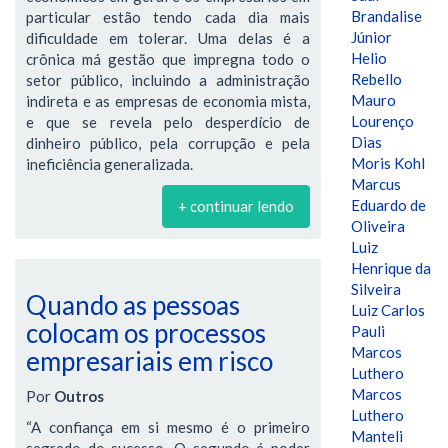
Brandalise
particular estão tendo cada dia mais
Júnior
dificuldade em tolerar. Uma delas é a
Helio
crônica má gestão que impregna todo o
Rebello
setor público, incluindo a administração
Mauro
indireta e as empresas de economia mista,
Lourenço
e que se revela pelo desperdício de
Dias
dinheiro público, pela corrupção e pela
Moris Kohl
ineficiência generalizada.
Marcus
Eduardo de
+ continuar lendo
Oliveira
Luiz
Henrique da
Silveira
Quando as pessoas
Luiz Carlos
colocam os processos
Pauli
Marcos
empresariais em risco
Luthero
Marcos
Por
Outros
Luthero
“A confiança em si mesmo é o primeiro
Manteli
segredo do sucesso. O segundo é poder