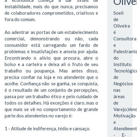
Olive
instabilidade, mais do que nunca, precisamos
de colaboradores comprometidos, criativos e
Soeli
fora do comum.
de
Oliveira
Ao adentrar as portas de um estabelecimento
é
comercial, demonstrando ou não, cada
Consultora
consumidor está carregando um fardo de
e
problemas e insatisfações e anseia por ajuda.
Palestrant
Encontrando o alívio que procura, abre o
do
bolso e a carteira e deixa ali o fruto de seu
Instituto
trabalho ou poupança. Mas antes disso,
Tecnológic
precisa confiar na loja e no atendente que o
de
acolhe. Confiança não se ganha, se conquista,
Negócios
é o resultado de um conjunto de percepções,
nas
passa por um trabalho ético e pelo cuidado de
áreas
todos os detalhes. Há exceções é claro, mas o
de
que mais se vê no comportamento de grande
Varejo,Vend
parte dos atendentes no varejo é:
Motivação
e
1 - Atitude de indiferença, tédio e cansaço.
Atendimen
- E-