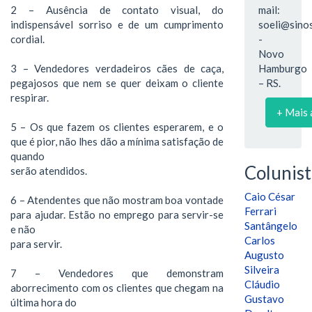
2 – Ausência de contato visual, do
mail:
indispensável sorriso e de um cumprimento
soeli@sinos
cordial.
-
Novo
3 – Vendedores verdadeiros cães de caça,
Hamburgo
pegajosos que nem se quer deixam o cliente
– RS.
respirar.
+ Mais 
5 – Os que fazem os clientes esperarem, e o
que é pior, não lhes dão a mínima satisfação de
quando
Colunist
serão atendidos.
Caio César
6 – Atendentes que não mostram boa vontade
Ferrari
para ajudar. Estão no emprego para servir-se
Santângelo
e não
Carlos
para servir.
Augusto
Silveira
7 – Vendedores que demonstram
Cláudio
aborrecimento com os clientes que chegam na
Gustavo
última hora do