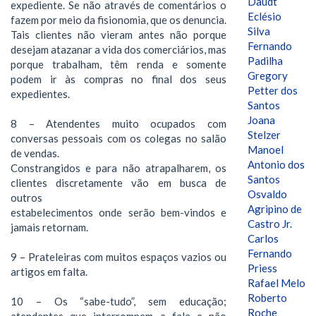
Daudt
expediente. Se não através de comentários o
Eclésio
fazem por meio da fisionomia, que os denuncia.
Silva
Tais clientes não vieram antes não porque
Fernando
desejam atazanar a vida dos comerciários, mas
Padilha
porque trabalham, têm renda e somente
Gregory
podem ir às compras no final dos seus
Petter dos
expedientes.
Santos
Joana
8 – Atendentes muito ocupados com
Stelzer
conversas pessoais com os colegas no salão
Manoel
de vendas.
Antonio dos
Constrangidos e para não atrapalharem, os
Santos
clientes discretamente vão em busca de
Osvaldo
outros
Agripino de
estabelecimentos onde serão bem-vindos e
Castro Jr.
jamais retornam.
Carlos
Fernando
9 – Prateleiras com muitos espaços vazios ou
Priess
artigos em falta.
Rafael Melo
Roberto
10 – Os “sabe-tudo”, sem educação;
Roche
atendentes que interrompem a fala e não