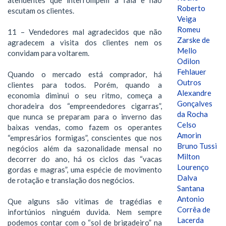
Roberto
escutam os clientes.
Veiga
Romeu
11 – Vendedores mal agradecidos que não
Zarske de
agradecem a visita dos clientes nem os
Mello
convidam para voltarem.
Odilon
Fehlauer
Quando o mercado está comprador, há
Outros
clientes para todos. Porém, quando a
Alexandre
economia diminui o seu ritmo, começa a
Gonçalves
choradeira dos “empreendedores cigarras”,
da Rocha
que nunca se preparam para o inverno das
Celso
baixas vendas, como fazem os operantes
Amorin
“empresários formigas”, conscientes que nos
Bruno Tussi
negócios além da sazonalidade mensal no
Milton
decorrer do ano, há os ciclos das “vacas
Lourenço
gordas e magras”, uma espécie de movimento
Dalva
de rotação e translação dos negócios.
Santana
Antonio
Que alguns são vitimas de tragédias e
Corrêa de
infortúnios ninguém duvida. Nem sempre
Lacerda
podemos contar com o “sol de brigadeiro” na