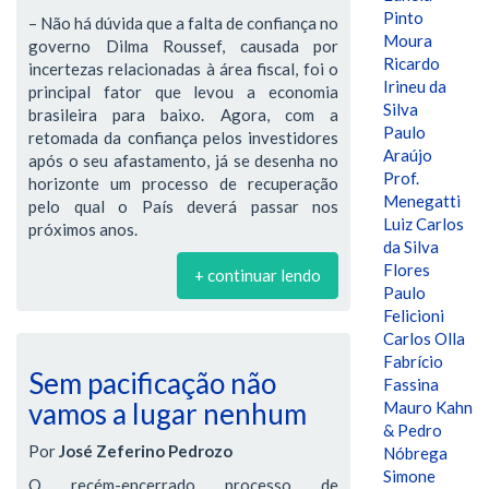
Pinto
– Não há dúvida que a falta de confiança no
Moura
governo Dilma Roussef, causada por
Ricardo
incertezas relacionadas à área fiscal, foi o
Irineu da
principal fator que levou a economia
Silva
brasileira para baixo. Agora, com a
Paulo
retomada da confiança pelos investidores
Araújo
após o seu afastamento, já se desenha no
Prof.
horizonte um processo de recuperação
Menegatti
pelo qual o País deverá passar nos
Luiz Carlos
próximos anos.
da Silva
Flores
+ continuar lendo
Paulo
Felicioni
Carlos Olla
Fabrício
Sem pacificação não
Fassina
vamos a lugar nenhum
Mauro Kahn
& Pedro
Por
José Zeferino Pedrozo
Nóbrega
Simone
O recém-encerrado processo de