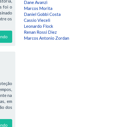
stória,
Dane Avanzi
s foi o
Marcos Morita
ssinado
Daniel Gobbi Costa
ntre os
Cassio Vieceli
Leonardo Flock
Renan Rossi Diez
endo
Marcos Antonio Zordan
oteção
tempos,
ente na
ras, em
ção dos
endo