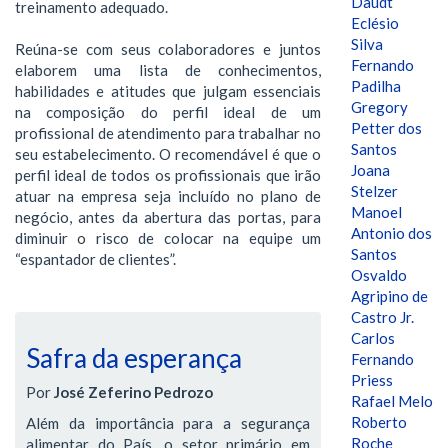
Daudt
treinamento adequado.
Eclésio
Silva
Reúna-se com seus colaboradores e juntos
Fernando
elaborem uma lista de conhecimentos,
Padilha
habilidades e atitudes que julgam essenciais
Gregory
na composição do perfil ideal de um
Petter dos
profissional de atendimento para trabalhar no
Santos
seu estabelecimento. O recomendável é que o
Joana
perfil ideal de todos os profissionais que irão
Stelzer
atuar na empresa seja incluído no plano de
Manoel
negócio, antes da abertura das portas, para
Antonio dos
diminuir o risco de colocar na equipe um
Santos
“espantador de clientes”.
Osvaldo
Agripino de
Castro Jr.
Carlos
Safra da esperança
Fernando
Priess
Por
José Zeferino Pedrozo
Rafael Melo
Roberto
Além da importância para a segurança
Roche
alimentar do País, o setor primário em