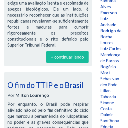
Santana
exige uma avaliação isenta e escoimada de
Alves
apegos ideológicos. De um lado, é
Emerson
necessário reconhecer que as instituições
Luiz
republicanas revelaram-se suficientemente
Andrade
fortes e maduras para cumprir
Rodrigo da
rigorosamente os preceitos
Rocha
constitucionais e o rito definido pelo
Loures
Superior Tribunal Federal.
Luiz Carlos
Mendonça
+ continuar lendo
de Barros
Rogério
Mori
Sebas van
O fim do TTIP e o Brasil
den Ende
Lilian
Por
Milton Lourenço
Taborda
Simone
Por enquanto, o Brasil pode respirar
Costa
aliviado não só pelo fim definitivo do ciclo
Dalmir
que marcou a permanência do lulopetismo
Sant’Anna
no poder e as graves consequências que
Edneia
redundou na economia do País como