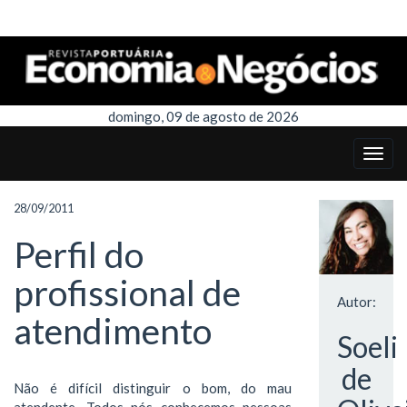
domingo, 09 de agosto de 2026
28/09/2011
Perfil do
profissional de
Autor:
atendimento
Soeli
de
Não é difícil distinguir o bom, do mau
atendente. Todos nós conhecemos pessoas