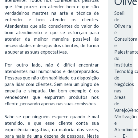
Olive
que têm prazer em atender bem e que são
verdadeiros mestres na arte e técnica de
Soeli
entender e bem atender os clientes.
de
Atendentes que são conscientes do valor do
Oliveira
bom atendimento e que se esforçam para
é
atender da melhor maneira possível às
Consultora
necessidades e desejos dos clientes, de forma
e
a superar as suas expectativas.
Palestrant
do
Por outro lado, não é difícil encontrar
Instituto
atendentes mal humorados e despreparados.
Tecnológic
Pessoas que não têm habilidade ou disposição
de
para lidar com clientes. Sem nem um pingo de
Negócios
empatia e simpatia. Um bom exemplo é os
nas
vendedores que empurram produtos nos
áreas
cliente, pensando apenas nas suas comissões.
de
Varejo,Vend
Sabe-se que ninguém esquece quando é mal
Motivação
atendido, e que esse cliente conta sua
e
experiência negativa, na maioria das vezes,
Atendimen
para mais de uma dezena de pessoas. Neste
- E-