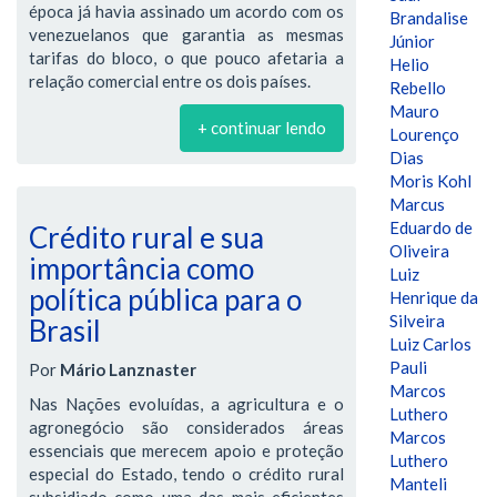
época já havia assinado um acordo com os
Brandalise
venezuelanos que garantia as mesmas
Júnior
tarifas do bloco, o que pouco afetaria a
Helio
relação comercial entre os dois países.
Rebello
Mauro
+ continuar lendo
Lourenço
Dias
Moris Kohl
Marcus
Eduardo de
Crédito rural e sua
Oliveira
importância como
Luiz
política pública para o
Henrique da
Silveira
Brasil
Luiz Carlos
Pauli
Por
Mário Lanznaster
Marcos
Nas Nações evoluídas, a agricultura e o
Luthero
agronegócio são considerados áreas
Marcos
essenciais que merecem apoio e proteção
Luthero
especial do Estado, tendo o crédito rural
Manteli
subsidiado como uma das mais eficientes