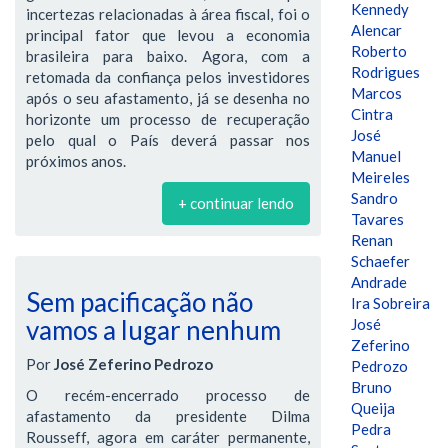
Kennedy
incertezas relacionadas à área fiscal, foi o
Alencar
principal fator que levou a economia
Roberto
brasileira para baixo. Agora, com a
Rodrigues
retomada da confiança pelos investidores
Marcos
após o seu afastamento, já se desenha no
Cintra
horizonte um processo de recuperação
José
pelo qual o País deverá passar nos
Manuel
próximos anos.
Meireles
Sandro
+ continuar lendo
Tavares
Renan
Schaefer
Andrade
Sem pacificação não
Ira Sobreira
vamos a lugar nenhum
José
Zeferino
Por
José Zeferino Pedrozo
Pedrozo
Bruno
O recém-encerrado processo de
Queija
afastamento da presidente Dilma
Pedra
Rousseff, agora em caráter permanente,