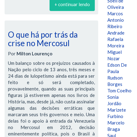
Soeli de
+ continuar lendo
Oliveira
Marcos
Antonio
Ribeiro
O que há por trás da
Andrade
Rafaela
crise no Mercosul
Moreira
Miguel
Por
Milton Lourenço
Nozar
Um balanço sobre os prejuízos causados à
Edson De
Nação pelo ciclo de 13 anos, três meses e
Paula
24 dias de lulopetismo ainda está para ser
Rudson
feito e só será completado,
Borges
provavelmente, quando as suas principais
Tom Coelho
figuras já estiverem apenas nos livros de
Sonia
História, mas, desde já, não custa assinalar
Jordão
algumas das decisões erráticas que
Marizete
marcaram seus três governos e meio. Uma
Furbino
delas foi o apoio à entrada da Venezuela
Marcelo
no Mercosul em 2012, decisão
Braga
eminentemente política, pois o Brasil à
Saul