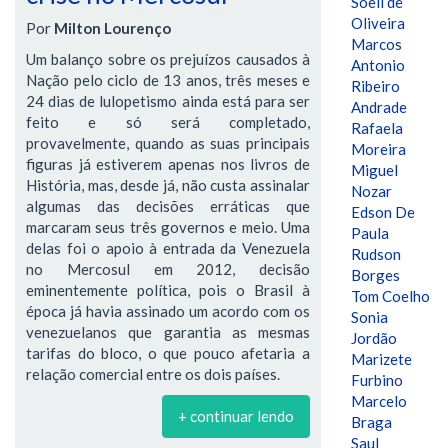
Soeli de
Oliveira
Por
Milton Lourenço
Marcos
Um balanço sobre os prejuízos causados à
Antonio
Nação pelo ciclo de 13 anos, três meses e
Ribeiro
24 dias de lulopetismo ainda está para ser
Andrade
feito e só será completado,
Rafaela
provavelmente, quando as suas principais
Moreira
figuras já estiverem apenas nos livros de
Miguel
História, mas, desde já, não custa assinalar
Nozar
algumas das decisões erráticas que
Edson De
marcaram seus três governos e meio. Uma
Paula
delas foi o apoio à entrada da Venezuela
Rudson
no Mercosul em 2012, decisão
Borges
eminentemente política, pois o Brasil à
Tom Coelho
época já havia assinado um acordo com os
Sonia
venezuelanos que garantia as mesmas
Jordão
tarifas do bloco, o que pouco afetaria a
Marizete
relação comercial entre os dois países.
Furbino
Marcelo
+ continuar lendo
Braga
Saul