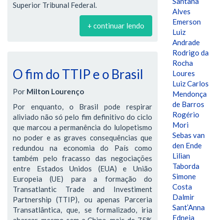
Santana
Superior Tribunal Federal.
Alves
Emerson
+ continuar lendo
Luiz
Andrade
Rodrigo da
Rocha
O fim do TTIP e o Brasil
Loures
Luiz Carlos
Por
Milton Lourenço
Mendonça
de Barros
Por enquanto, o Brasil pode respirar
Rogério
aliviado não só pelo fim definitivo do ciclo
Mori
que marcou a permanência do lulopetismo
Sebas van
no poder e as graves consequências que
den Ende
redundou na economia do País como
Lilian
também pelo fracasso das negociações
Taborda
entre Estados Unidos (EUA) e União
Simone
Europeia (UE) para a formação do
Costa
Transatlantic Trade and Investiment
Dalmir
Partnership (TTIP), ou apenas Parceria
Sant’Anna
Transatlântica, que, se formalizado, iria
Edneia
abarcar, mesmo sem a China, mais de 75%