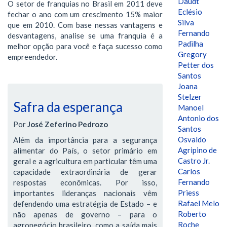
Daudt
O setor de franquias no Brasil em 2011 deve
Eclésio
fechar o ano com um crescimento 15% maior
Silva
que em 2010. Com base nessas vantagens e
Fernando
desvantagens, analise se uma franquia é a
Padilha
melhor opção para você e faça sucesso como
Gregory
empreendedor.
Petter dos
Santos
Joana
Stelzer
Safra da esperança
Manoel
Antonio dos
Por
José Zeferino Pedrozo
Santos
Osvaldo
Além da importância para a segurança
Agripino de
alimentar do País, o setor primário em
Castro Jr.
geral e a agricultura em particular têm uma
Carlos
capacidade extraordinária de gerar
Fernando
respostas econômicas. Por isso,
Priess
importantes lideranças nacionais vêm
Rafael Melo
defendendo uma estratégia de Estado – e
Roberto
não apenas de governo – para o
Roche
agronegócio brasileiro, como a saída mais