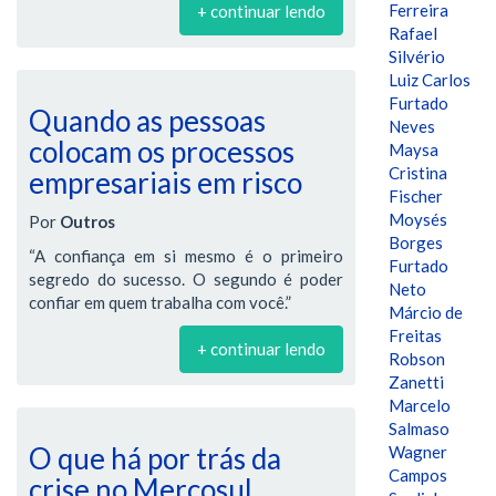
Ferreira
+ continuar lendo
Rafael
Silvério
Luiz Carlos
Furtado
Quando as pessoas
Neves
colocam os processos
Maysa
Cristina
empresariais em risco
Fischer
Moysés
Por
Outros
Borges
“A confiança em si mesmo é o primeiro
Furtado
segredo do sucesso. O segundo é poder
Neto
confiar em quem trabalha com você.”
Márcio de
Freitas
+ continuar lendo
Robson
Zanetti
Marcelo
Salmaso
O que há por trás da
Wagner
Campos
crise no Mercosul