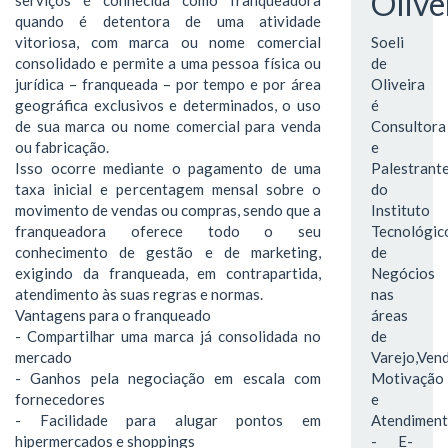
Olive
quando é detentora de uma atividade
vitoriosa, com marca ou nome comercial
Soeli
consolidado e permite a uma pessoa física ou
de
jurídica – franqueada – por tempo e por área
Oliveira
geográfica exclusivos e determinados, o uso
é
de sua marca ou nome comercial para venda
Consultora
ou fabricação.
e
Isso ocorre mediante o pagamento de uma
Palestrant
taxa inicial e percentagem mensal sobre o
do
movimento de vendas ou compras, sendo que a
Instituto
franqueadora oferece todo o seu
Tecnológic
conhecimento de gestão e de marketing,
de
exigindo da franqueada, em contrapartida,
Negócios
atendimento às suas regras e normas.
nas
Vantagens para o franqueado
áreas
- Compartilhar uma marca já consolidada no
de
mercado
Varejo,Vend
- Ganhos pela negociação em escala com
Motivação
fornecedores
e
- Facilidade para alugar pontos em
Atendimen
hipermercados e shoppings
- E-