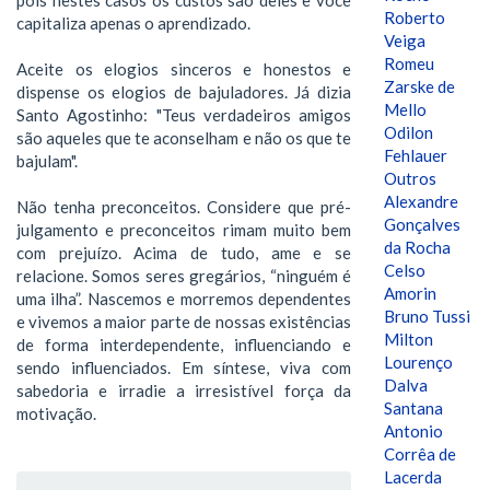
Roberto
capitaliza apenas o aprendizado.
Veiga
Romeu
Aceite os elogios sinceros e honestos e
Zarske de
dispense os elogios de bajuladores. Já dizia
Mello
Santo Agostinho: "Teus verdadeiros amigos
Odilon
são aqueles que te aconselham e não os que te
Fehlauer
bajulam".
Outros
Alexandre
Não tenha preconceitos. Considere que pré-
Gonçalves
julgamento e preconceitos rimam muito bem
da Rocha
com prejuízo. Acima de tudo, ame e se
Celso
relacione. Somos seres gregários, “ninguém é
Amorin
uma ilha”. Nascemos e morremos dependentes
Bruno Tussi
e vivemos a maior parte de nossas existências
Milton
de forma interdependente, influenciando e
Lourenço
sendo influenciados. Em síntese, viva com
Dalva
sabedoria e irradie a irresistível força da
Santana
motivação.
Antonio
Corrêa de
Lacerda