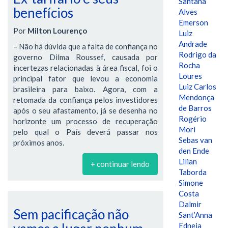
Santana
benefícios
Alves
Emerson
Por
Milton Lourenço
Luiz
Andrade
– Não há dúvida que a falta de confiança no
Rodrigo da
governo Dilma Roussef, causada por
Rocha
incertezas relacionadas à área fiscal, foi o
Loures
principal fator que levou a economia
Luiz Carlos
brasileira para baixo. Agora, com a
Mendonça
retomada da confiança pelos investidores
de Barros
após o seu afastamento, já se desenha no
Rogério
horizonte um processo de recuperação
Mori
pelo qual o País deverá passar nos
Sebas van
próximos anos.
den Ende
Lilian
+ continuar lendo
Taborda
Simone
Costa
Dalmir
Sem pacificação não
Sant’Anna
Edneia