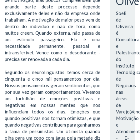
Olive
grande parte deste processo depende
exclusivamente deles e não da empresa onde
Soeli
trabalham. A motivação de maior peso vem de
de
dentro do indivíduo e não de fora, como
Oliveira
muitos creem. Quando externa, não passa de
é
um estímulo passageiro. Ela é uma
Consultora
necessidade permanente, pessoal e
e
intransferível. Vence como o desodorante -
Palestrant
precisa ser renovada a cada dia.
do
Instituto
Segundo os neurolinguistas, temos cerca de
Tecnológic
cinquenta e cinco mil pensamentos por dia.
de
Nossos pensamentos geram sentimentos, que
Negócios
por sua vez geram comportamentos. Vivemos
nas
um turbilhão de emoções positivas e
áreas
negativas em nossas mentes que nos
de
influenciam todos os dias. Emoções que
Varejo,Vend
quando positivas nos tornam otimistas, e que
Motivação
quando negativas contribuem para ganharmos
e
a fama de pessimistas. Um otimista quando
Atendimen
olha para um copo com água pela metade diz
- E-