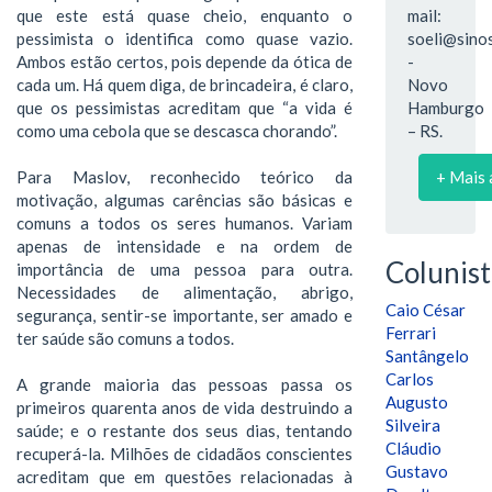
que este está quase cheio, enquanto o
mail:
pessimista o identifica como quase vazio.
soeli@sinos
Ambos estão certos, pois depende da ótica de
-
cada um. Há quem diga, de brincadeira, é claro,
Novo
que os pessimistas acreditam que “a vida é
Hamburgo
como uma cebola que se descasca chorando”.
– RS.
Para Maslov, reconhecido teórico da
+ Mais 
motivação, algumas carências são básicas e
comuns a todos os seres humanos. Variam
apenas de intensidade e na ordem de
Colunist
importância de uma pessoa para outra.
Necessidades de alimentação, abrigo,
Caio César
segurança, sentir-se importante, ser amado e
Ferrari
ter saúde são comuns a todos.
Santângelo
Carlos
A grande maioria das pessoas passa os
Augusto
primeiros quarenta anos de vida destruindo a
Silveira
saúde; e o restante dos seus dias, tentando
Cláudio
recuperá-la. Milhões de cidadãos conscientes
Gustavo
acreditam que em questões relacionadas à