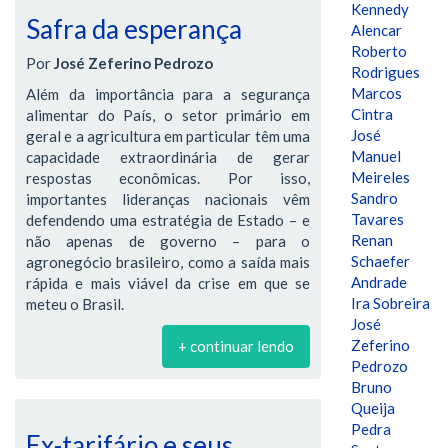
Kennedy
Safra da esperança
Alencar
Roberto
Por
José Zeferino Pedrozo
Rodrigues
Marcos
Além da importância para a segurança
Cintra
alimentar do País, o setor primário em
José
geral e a agricultura em particular têm uma
Manuel
capacidade extraordinária de gerar
Meireles
respostas econômicas. Por isso,
Sandro
importantes lideranças nacionais vêm
Tavares
defendendo uma estratégia de Estado – e
Renan
não apenas de governo – para o
Schaefer
agronegócio brasileiro, como a saída mais
Andrade
rápida e mais viável da crise em que se
Ira Sobreira
meteu o Brasil.
José
Zeferino
+ continuar lendo
Pedrozo
Bruno
Queija
Pedra
Ex-tarifário e seus