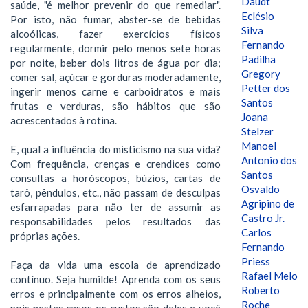
Daudt
saúde, "é melhor prevenir do que remediar".
Eclésio
Por isto, não fumar, abster-se de bebidas
Silva
alcoólicas, fazer exercícios físicos
Fernando
regularmente, dormir pelo menos sete horas
Padilha
por noite, beber dois litros de água por dia;
Gregory
comer sal, açúcar e gorduras moderadamente,
Petter dos
ingerir menos carne e carboidratos e mais
Santos
frutas e verduras, são hábitos que são
Joana
acrescentados à rotina.
Stelzer
Manoel
E, qual a influência do misticismo na sua vida?
Antonio dos
Com frequência, crenças e crendices como
Santos
consultas a horóscopos, búzios, cartas de
Osvaldo
tarô, pêndulos, etc., não passam de desculpas
Agripino de
esfarrapadas para não ter de assumir as
Castro Jr.
responsabilidades pelos resultados das
Carlos
próprias ações.
Fernando
Priess
Faça da vida uma escola de aprendizado
Rafael Melo
contínuo. Seja humilde! Aprenda com os seus
Roberto
erros e principalmente com os erros alheios,
Roche
pois nestes casos os custos são deles e você