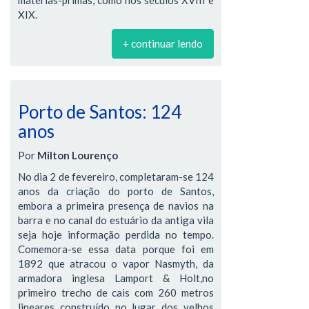
matérias-primas, como nos séculos XVIII e
XIX.
+ continuar lendo
Porto de Santos: 124
anos
Por
Milton Lourenço
No dia 2 de fevereiro, completaram-se 124
anos da criação do porto de Santos,
embora a primeira presença de navios na
barra e no canal do estuário da antiga vila
seja hoje informação perdida no tempo.
Comemora-se essa data porque foi em
1892 que atracou o vapor Nasmyth, da
armadora inglesa Lamport & Holt,no
primeiro trecho de cais com 260 metros
lineares construído no lugar dos velhos