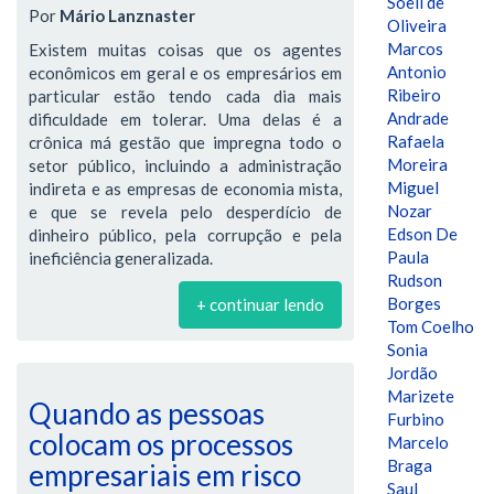
Soeli de
Por
Mário Lanznaster
Oliveira
Marcos
Existem muitas coisas que os agentes
Antonio
econômicos em geral e os empresários em
Ribeiro
particular estão tendo cada dia mais
Andrade
dificuldade em tolerar. Uma delas é a
Rafaela
crônica má gestão que impregna todo o
Moreira
setor público, incluindo a administração
Miguel
indireta e as empresas de economia mista,
Nozar
e que se revela pelo desperdício de
Edson De
dinheiro público, pela corrupção e pela
Paula
ineficiência generalizada.
Rudson
Borges
+ continuar lendo
Tom Coelho
Sonia
Jordão
Marizete
Quando as pessoas
Furbino
colocam os processos
Marcelo
Braga
empresariais em risco
Saul