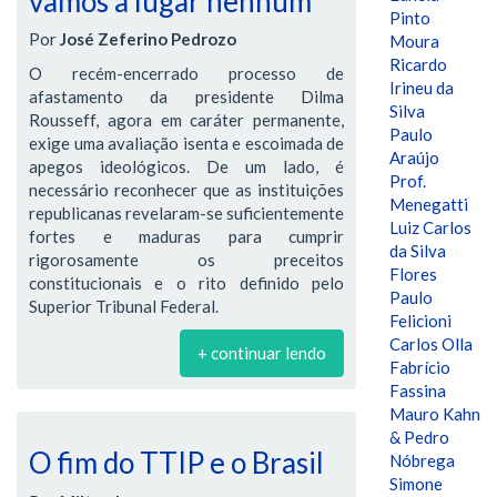
vamos a lugar nenhum
Pinto
Por
José Zeferino Pedrozo
Moura
Ricardo
O recém-encerrado processo de
Irineu da
afastamento da presidente Dilma
Silva
Rousseff, agora em caráter permanente,
Paulo
exige uma avaliação isenta e escoimada de
Araújo
apegos ideológicos. De um lado, é
Prof.
necessário reconhecer que as instituições
Menegatti
republicanas revelaram-se suficientemente
Luiz Carlos
fortes e maduras para cumprir
da Silva
rigorosamente os preceitos
Flores
constitucionais e o rito definido pelo
Paulo
Superior Tribunal Federal.
Felicioni
Carlos Olla
+ continuar lendo
Fabrício
Fassina
Mauro Kahn
& Pedro
O fim do TTIP e o Brasil
Nóbrega
Simone