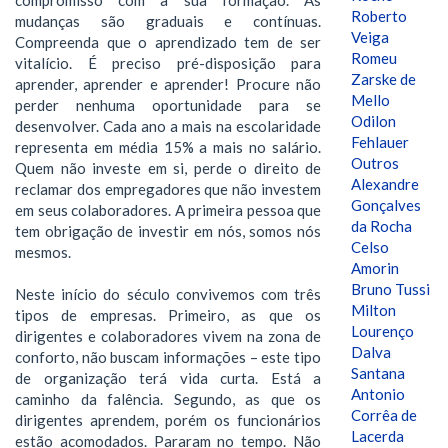
Roberto
mudanças são graduais e contínuas.
Veiga
Compreenda que o aprendizado tem de ser
Romeu
vitalício. É preciso pré-disposição para
Zarske de
aprender, aprender e aprender! Procure não
Mello
perder nenhuma oportunidade para se
Odilon
desenvolver. Cada ano a mais na escolaridade
Fehlauer
representa em média 15% a mais no salário.
Outros
Quem não investe em si, perde o direito de
Alexandre
reclamar dos empregadores que não investem
Gonçalves
em seus colaboradores. A primeira pessoa que
da Rocha
tem obrigação de investir em nós, somos nós
Celso
mesmos.
Amorin
Bruno Tussi
Neste início do século convivemos com três
Milton
tipos de empresas. Primeiro, as que os
Lourenço
dirigentes e colaboradores vivem na zona de
Dalva
conforto, não buscam informações – este tipo
Santana
de organização terá vida curta. Está a
Antonio
caminho da falência. Segundo, as que os
Corrêa de
dirigentes aprendem, porém os funcionários
Lacerda
estão acomodados. Pararam no tempo. Não