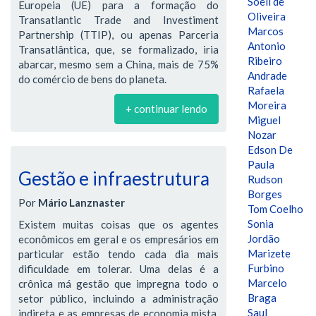
Soeli de
Europeia (UE) para a formação do
Oliveira
Transatlantic Trade and Investiment
Marcos
Partnership (TTIP), ou apenas Parceria
Antonio
Transatlântica, que, se formalizado, iria
Ribeiro
abarcar, mesmo sem a China, mais de 75%
Andrade
do comércio de bens do planeta.
Rafaela
Moreira
+ continuar lendo
Miguel
Nozar
Edson De
Paula
Gestão e infraestrutura
Rudson
Borges
Por
Mário Lanznaster
Tom Coelho
Sonia
Existem muitas coisas que os agentes
Jordão
econômicos em geral e os empresários em
Marizete
particular estão tendo cada dia mais
Furbino
dificuldade em tolerar. Uma delas é a
Marcelo
crônica má gestão que impregna todo o
Braga
setor público, incluindo a administração
Saul
indireta e as empresas de economia mista,