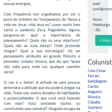
nossas energias.
mail:
soeli@sinos
Com frequência nos orgulhamos por ser o
-
povo do ‘jeitinho’, do ‘fazejamento’, do “deixa a
Novo
vida me levar, vida leva eu”...como muito bem
Hamburgo
canta o sambista Zeca Pagodinho. Agora,
– RS.
pergunta-se: qual a importância do
planejamento? Quais são os seus objetivos?
+ Mais 
Quais são as suas metas? Onde pretende
chegar? Qual a sua estratégia? Há um
pensamento atribuído ao grande filósofo e
Colunist
pensador romano Séneca, que diz que “quem
não sabe para onde vai, qualquer caminho
Caio César
serve”.
Ferrari
Santângelo
O céu é o limite! A atitude de uma pessoa,
Carlos
determina a altitude que ela poderá chegar na
Augusto
vida. Todos nós somos dotados de habilidades
Silveira
e potencialidades. O que você está fazendo
Cláudio
com elas? Está sentando tijolos ou
Gustavo
construindo uma catedral? Ninguém escapa da