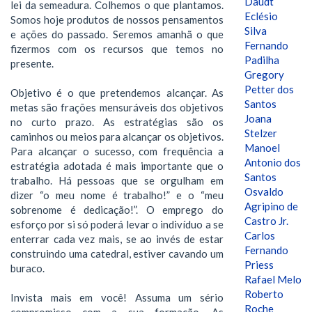
Daudt
lei da semeadura. Colhemos o que plantamos.
Eclésio
Somos hoje produtos de nossos pensamentos
Silva
e ações do passado. Seremos amanhã o que
Fernando
fizermos com os recursos que temos no
Padilha
presente.
Gregory
Petter dos
Objetivo é o que pretendemos alcançar. As
Santos
metas são frações mensuráveis dos objetivos
Joana
no curto prazo. As estratégias são os
Stelzer
caminhos ou meios para alcançar os objetivos.
Manoel
Para alcançar o sucesso, com frequência a
Antonio dos
estratégia adotada é mais importante que o
Santos
trabalho. Há pessoas que se orgulham em
Osvaldo
dizer “o meu nome é trabalho!” e o “meu
Agripino de
sobrenome é dedicação!”. O emprego do
Castro Jr.
esforço por si só poderá levar o indivíduo a se
Carlos
enterrar cada vez mais, se ao invés de estar
Fernando
construindo uma catedral, estiver cavando um
Priess
buraco.
Rafael Melo
Roberto
Invista mais em você! Assuma um sério
Roche
compromisso com a sua formação. As