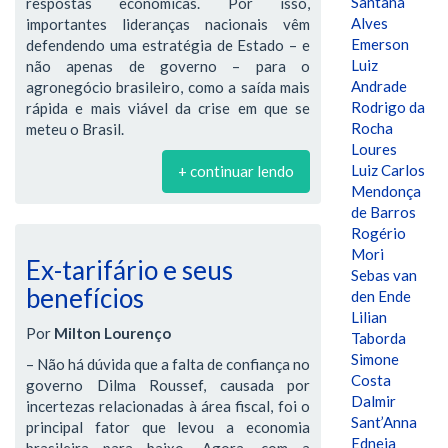
Santana
respostas econômicas. Por isso,
Alves
importantes lideranças nacionais vêm
Emerson
defendendo uma estratégia de Estado – e
Luiz
não apenas de governo – para o
Andrade
agronegócio brasileiro, como a saída mais
Rodrigo da
rápida e mais viável da crise em que se
Rocha
meteu o Brasil.
Loures
Luiz Carlos
+ continuar lendo
Mendonça
de Barros
Rogério
Mori
Ex-tarifário e seus
Sebas van
benefícios
den Ende
Lilian
Por
Milton Lourenço
Taborda
Simone
– Não há dúvida que a falta de confiança no
Costa
governo Dilma Roussef, causada por
Dalmir
incertezas relacionadas à área fiscal, foi o
Sant’Anna
principal fator que levou a economia
Edneia
brasileira para baixo. Agora, com a