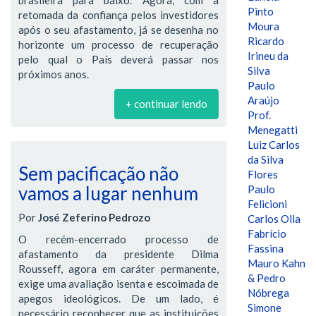
Pinto
retomada da confiança pelos investidores
Moura
após o seu afastamento, já se desenha no
Ricardo
horizonte um processo de recuperação
Irineu da
pelo qual o País deverá passar nos
Silva
próximos anos.
Paulo
Araújo
+ continuar lendo
Prof.
Menegatti
Luiz Carlos
da Silva
Sem pacificação não
Flores
vamos a lugar nenhum
Paulo
Felicioni
Por
José Zeferino Pedrozo
Carlos Olla
Fabrício
O recém-encerrado processo de
Fassina
afastamento da presidente Dilma
Mauro Kahn
Rousseff, agora em caráter permanente,
& Pedro
exige uma avaliação isenta e escoimada de
Nóbrega
apegos ideológicos. De um lado, é
Simone
necessário reconhecer que as instituições