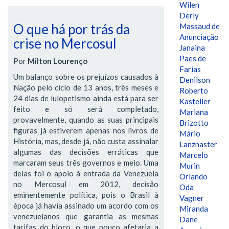
Wilen
Derly
O que há por trás da
Massaud de
Anunciação
crise no Mercosul
Janaina
Paes de
Por
Milton Lourenço
Farias
Um balanço sobre os prejuízos causados à
Denilson
Nação pelo ciclo de 13 anos, três meses e
Roberto
24 dias de lulopetismo ainda está para ser
Kasteller
feito e só será completado,
Mariana
provavelmente, quando as suas principais
Brizotto
figuras já estiverem apenas nos livros de
Mário
História, mas, desde já, não custa assinalar
Lanznaster
algumas das decisões erráticas que
Marcelo
marcaram seus três governos e meio. Uma
Murin
delas foi o apoio à entrada da Venezuela
Orlando
no Mercosul em 2012, decisão
Oda
eminentemente política, pois o Brasil à
Vagner
época já havia assinado um acordo com os
Miranda
venezuelanos que garantia as mesmas
Dane
tarifas do bloco, o que pouco afetaria a