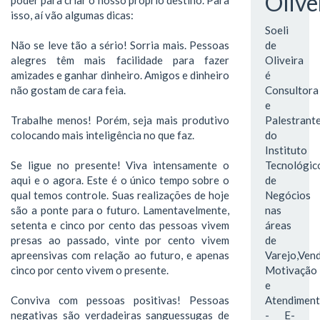
Olive
isso, aí vão algumas dicas:
Soeli
Não se leve tão a sério! Sorria mais. Pessoas
de
alegres têm mais facilidade para fazer
Oliveira
amizades e ganhar dinheiro. Amigos e dinheiro
é
não gostam de cara feia.
Consultora
e
Trabalhe menos! Porém, seja mais produtivo
Palestrant
colocando mais inteligência no que faz.
do
Instituto
Se ligue no presente! Viva intensamente o
Tecnológic
aqui e o agora. Este é o único tempo sobre o
de
qual temos controle. Suas realizações de hoje
Negócios
são a ponte para o futuro. Lamentavelmente,
nas
setenta e cinco por cento das pessoas vivem
áreas
presas ao passado, vinte por cento vivem
de
apreensivas com relação ao futuro, e apenas
Varejo,Vend
cinco por cento vivem o presente.
Motivação
e
Conviva com pessoas positivas! Pessoas
Atendimen
negativas são verdadeiras sanguessugas de
- E-