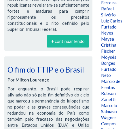
Ferreira
republicanas revelaram-se suficientemente
Rafael
fortes e maduras para cumprir
Silvério
rigorosamente os preceitos
Luiz Carlos
constitucionais e o rito definido pelo
Furtado
Superior Tribunal Federal.
Neves
Maysa
+ continuar lendo
Cristina
Fischer
Moysés
Borges
O fim do TTIP e o Brasil
Furtado
Neto
Por
Milton Lourenço
Márcio de
Freitas
Por enquanto, o Brasil pode respirar
Robson
aliviado não só pelo fim definitivo do ciclo
Zanetti
que marcou a permanência do lulopetismo
Marcelo
no poder e as graves consequências que
Salmaso
redundou na economia do País como
Wagner
também pelo fracasso das negociações
Campos
entre Estados Unidos (EUA) e União