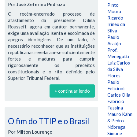
Por
José Zeferino Pedrozo
Pinto
Moura
O recém-encerrado processo de
Ricardo
afastamento da presidente Dilma
Irineu da
Rousseff, agora em caráter permanente,
Silva
exige uma avaliação isenta e escoimada de
Paulo
apegos ideológicos. De um lado, é
Araújo
necessário reconhecer que as instituições
Prof.
republicanas revelaram-se suficientemente
Menegatti
fortes e maduras para cumprir
Luiz Carlos
rigorosamente os preceitos
da Silva
constitucionais e o rito definido pelo
Flores
Superior Tribunal Federal.
Paulo
Felicioni
+ continuar lendo
Carlos Olla
Fabrício
Fassina
Mauro Kahn
O fim do TTIP e o Brasil
& Pedro
Nóbrega
Por
Milton Lourenço
Simone