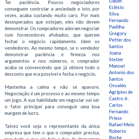
Daudt
Ter paciência. Poucos negociadores
Eclésio
conseguem controlar a ansiedade e isto, por
Silva
vezes, acaba custando muito caro. Por mais
Fernando
desesperados que estejam, eles não devem
Padilha
demonstrar. Os compradores adoram negociar
Gregory
com fornecedores afobados, que querem
Petter dos
fechar o negócio rapidamente. Idem os
Santos
vendedores. Ao mesmo tempo, se o vendedor
Joana
demonstrar paciência e firmeza nos
Stelzer
argumentos e nos números, o comprador
Manoel
acaba se convencendo que já obteve todo o
Antonio dos
desconto que era possível e fecha o negócio.
Santos
Osvaldo
Mantenha a calma e não se apavore.
Agripino de
Negociação é um processo e ao mesmo tempo
Castro Jr.
um jogo. A sua habilidade em negociar vai ser
Carlos
o fator principal para conseguir uma boa
Fernando
margem de lucro.
Priess
Rafael Melo
Talvez você seja o representante da única
Roberto
empresa que tem o que o comprador precisa,
Roche
mas tudo o que ele fala e faz, da linguagem