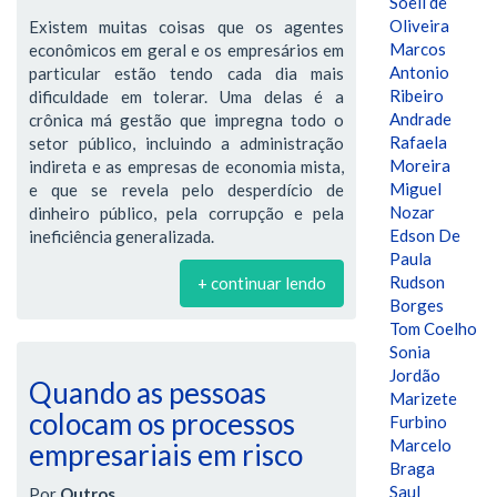
Soeli de
Oliveira
Existem muitas coisas que os agentes
Marcos
econômicos em geral e os empresários em
Antonio
particular estão tendo cada dia mais
Ribeiro
dificuldade em tolerar. Uma delas é a
Andrade
crônica má gestão que impregna todo o
Rafaela
setor público, incluindo a administração
Moreira
indireta e as empresas de economia mista,
Miguel
e que se revela pelo desperdício de
Nozar
dinheiro público, pela corrupção e pela
Edson De
ineficiência generalizada.
Paula
Rudson
+ continuar lendo
Borges
Tom Coelho
Sonia
Jordão
Quando as pessoas
Marizete
colocam os processos
Furbino
Marcelo
empresariais em risco
Braga
Saul
Por
Outros