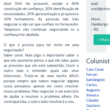
dizer SIM. No presente, vender é 40%
mail:
construção de confiança, 30% identificação de
soeli@sinos
necessidades, 20% apresentação e proposta e
-
10% fechamento. As pessoas não irão
Novo
negociar a não ser que confiem no fornecedor.
Hamburgo
Tampouco vão continuar negociando se a
– RS.
confiança for abalada.
+ Mais 
O que é preciso para ter êxito em uma
negociação?
Saber ouvir. Num jogo é importante saber o
Colunist
que seu oponente pensa, o que ele sabe, quais
as pressões que ele está submetido. Ouvir o
Caio César
outro lado e entender quais são seus
Ferrari
interesses. Trata-se de uma tarefa difícil,
Santângelo
porque sempre que vamos negociar alguma
Carlos
coisa pensamos apenas em como resolver
Augusto
nosso problema. Mas negociar é um exercício
Silveira
de ajudar a resolver o problema alheio. Em
Cláudio
contrapartida, o outro lado resolverá o seu.
Gustavo