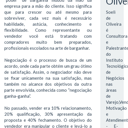
Olive
empresa para a mão do cliente. Isso significa
que para crescer ou até mesmo para
Soeli
sobreviver, cada vez mais é necessário
de
habilidade, astúcia, conhecimento e
Oliveira
flexibilidade. Como representante ou
é
vendedor você está tratando com
Consultora
compradores muito bem preparados,
e
profissionais escolados na arte de barganhar.
Palestrant
do
Negociação é o processo de busca de um
Instituto
acordo, onde cada parte obtém um grau ótimo
Tecnológic
de satisfação. Assim, o negociador não deve
de
se fixar unicamente na sua satisfação, mas
Negócios
também no alcance dos objetivos da outra
nas
parte envolvida, conhecida como “negociação
áreas
ganha-ganha”.
de
Varejo,Vend
No passado, vender era 10% relacionamento,
Motivação
20% qualificação, 30% apresentação da
e
proposta e 40% fechamento. O objetivo do
Atendimen
vendedor era manipular o cliente e levá-lo a
- E-