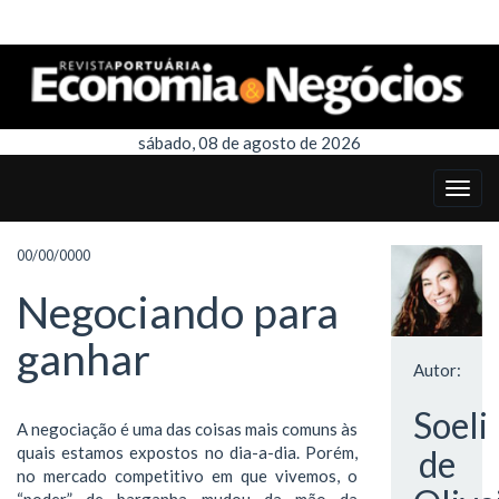
sábado, 08 de agosto de 2026
00/00/0000
Negociando para
ganhar
Autor:
Soeli
A negociação é uma das coisas mais comuns às
quais estamos expostos no dia-a-dia. Porém,
de
no mercado competitivo em que vivemos, o
“poder” de barganha mudou da mão da