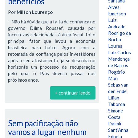
benefícios
Santana
Alves
Por
Milton Lourenço
Emerson
Luiz
– Não há dúvida que a falta de confiança no
Andrade
governo Dilma Roussef, causada por
Rodrigo da
incertezas relacionadas à área fiscal, foi o
Rocha
principal fator que levou a economia
Loures
brasileira para baixo. Agora, com a
Luiz Carlos
retomada da confiança pelos investidores
Mendonça
após o seu afastamento, já se desenha no
de Barros
horizonte um processo de recuperação
Rogério
pelo qual o País deverá passar nos
Mori
próximos anos.
Sebas van
den Ende
+ continuar lendo
Lilian
Taborda
Simone
Costa
Sem pacificação não
Dalmir
vamos a lugar nenhum
Sant’Anna
Edneia